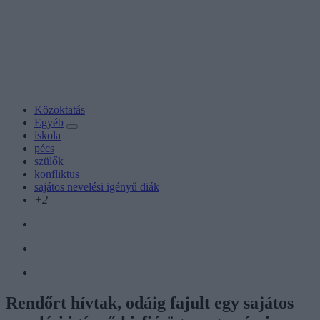
Közoktatás
Egyéb
iskola
pécs
szülők
konfliktus
sajátos nevelési igényű diák
+2
Rendőrt hívtak, odáig fajult egy sajátos