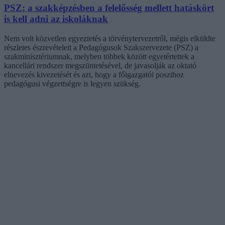
PSZ: a szakképzésben a felelősség mellett hatáskört
is kell adni az iskoláknak
Nem volt közvetlen egyeztetés a törvénytervezetről, mégis elküldte
részletes észrevételeit a Pedagógusok Szakszervezete (PSZ) a
szakminisztériumnak, melyben többek között egyetértettek a
kancellári rendszer megszüntetésével, de javasolják az oktató
elnevezés kivezetését és azt, hogy a főigazgatói poszthoz
pedagógusi végzettségre is legyen szükség.