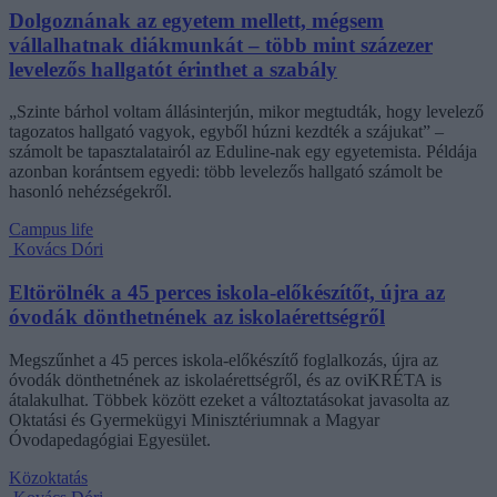
Dolgoznának az egyetem mellett, mégsem
vállalhatnak diákmunkát – több mint százezer
levelezős hallgatót érinthet a szabály
„Szinte bárhol voltam állásinterjún, mikor megtudták, hogy levelező
tagozatos hallgató vagyok, egyből húzni kezdték a szájukat” –
számolt be tapasztalatairól az Eduline-nak egy egyetemista. Példája
azonban korántsem egyedi: több levelezős hallgató számolt be
hasonló nehézségekről.
Campus life
Kovács Dóri
Eltörölnék a 45 perces iskola-előkészítőt, újra az
óvodák dönthetnének az iskolaérettségről
Megszűnhet a 45 perces iskola-előkészítő foglalkozás, újra az
óvodák dönthetnének az iskolaérettségről, és az oviKRÉTA is
átalakulhat. Többek között ezeket a változtatásokat javasolta az
Oktatási és Gyermekügyi Minisztériumnak a Magyar
Óvodapedagógiai Egyesület.
Közoktatás