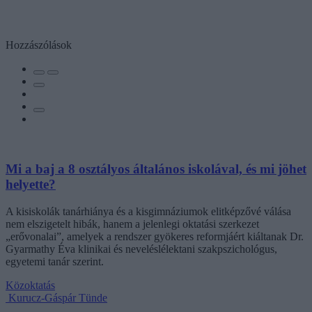
Hozzászólások
Mi a baj a 8 osztályos általános iskolával, és mi jöhet
helyette?
A kisiskolák tanárhiánya és a kisgimnáziumok elitképzővé válása
nem elszigetelt hibák, hanem a jelenlegi oktatási szerkezet
„erővonalai”, amelyek a rendszer gyökeres reformjáért kiáltanak Dr.
Gyarmathy Éva klinikai és neveléslélektani szakpszichológus,
egyetemi tanár szerint.
Közoktatás
Kurucz-Gáspár Tünde