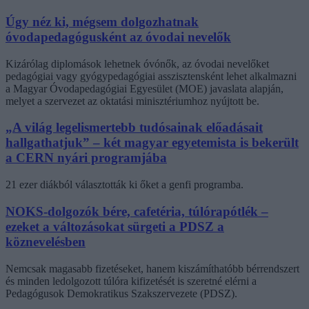
Úgy néz ki, mégsem dolgozhatnak
óvodapedagógusként az óvodai nevelők
Kizárólag diplomások lehetnek óvónők, az óvodai nevelőket
pedagógiai vagy gyógypedagógiai asszisztensként lehet alkalmazni
a Magyar Óvodapedagógiai Egyesület (MOE) javaslata alapján,
melyet a szervezet az oktatási minisztériumhoz nyújtott be.
„A világ legelismertebb tudósainak előadásait
hallgathatjuk” – két magyar egyetemista is bekerült
a CERN nyári programjába
21 ezer diákból választották ki őket a genfi programba.
NOKS-dolgozók bére, cafetéria, túlórapótlék –
ezeket a változásokat sürgeti a PDSZ a
köznevelésben
Nemcsak magasabb fizetéseket, hanem kiszámíthatóbb bérrendszert
és minden ledolgozott túlóra kifizetését is szeretné elérni a
Pedagógusok Demokratikus Szakszervezete (PDSZ).