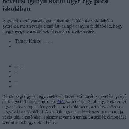
nevelési igényű kisfiú ügye egy pécsi
iskolában
A gyerek osztálytársai együtt akarták elküldeni az iskolából a
gyereket, mert zavarja a tanítást, az apja annyira feldühödött, hogy
megfenyegette a szülőket, őt ezután őrizetbe vették.
Tarnay Kristóf
Rendőrségi ügy lett egy „nehezen kezelhető” sajátos nevelési igényű
diák ügyéből Pécsett, erről az
ATV
számolt be. A többi gyerek szülei
ugyanis összefogtak lényegében az elküldéséért, azt kérve közösen:
vegyék ki az iskolából. A kisdiák ugyanis a hírek szerint nem tudja
végig ülni a tanórákat, sokszor zavarja a tanítást, a szülők elmondása
szerint a többi gyerek fél tőle.