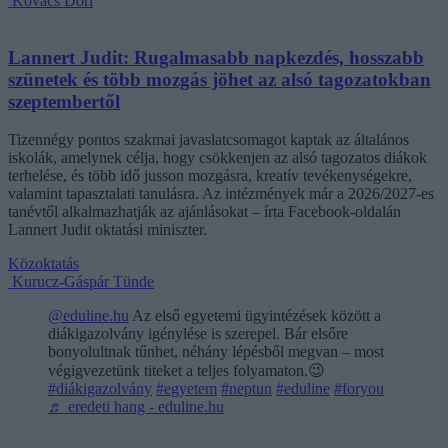
Kovács Dóri
Lannert Judit: Rugalmasabb napkezdés, hosszabb
szünetek és több mozgás jöhet az alsó tagozatokban
szeptembertől
Tizennégy pontos szakmai javaslatcsomagot kaptak az általános
iskolák, amelynek célja, hogy csökkenjen az alsó tagozatos diákok
terhelése, és több idő jusson mozgásra, kreatív tevékenységekre,
valamint tapasztalati tanulásra. Az intézmények már a 2026/2027-es
tanévtől alkalmazhatják az ajánlásokat – írta Facebook-oldalán
Lannert Judit oktatási miniszter.
Közoktatás
Kurucz-Gáspár Tünde
@eduline.hu
Az első egyetemi ügyintézések között a
diákigazolvány igénylése is szerepel. Bár elsőre
bonyolultnak tűnhet, néhány lépésből megvan – most
végigvezetünk titeket a teljes folyamaton.😉
#diákigazolvány
#egyetem
#neptun
#eduline
#foryou
♬ eredeti hang - eduline.hu