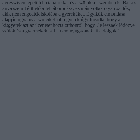
agresszíven lépett fel a tanárokkal és a szülőkkel szemben is. Bár az
anya szerint érthető a felháborodása, ez után voltak olyan szülők,
akik nem engedték iskolába a gyereküket. Egyikük elmondása
alapján ugyanis a szüleiket több gyerek úgy fogadta, hogy a
kisgyerek azt az üzenetet hozta otthonról, hogy „le lesznek lődözve
szülők és a gyermekek is, ha nem nyugszanak itt a dolgok”.