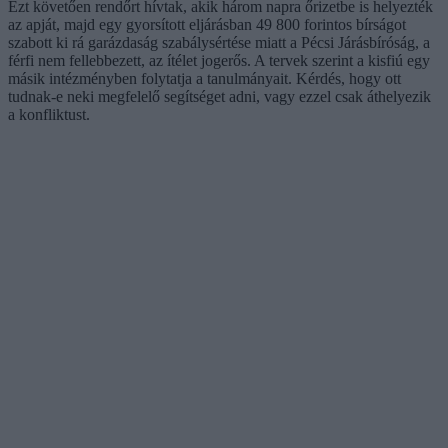
Ezt követően rendőrt hívtak, akik három napra őrizetbe is helyezték
az apját, majd egy gyorsított eljárásban 49 800 forintos bírságot
szabott ki rá garázdaság szabálysértése miatt a Pécsi Járásbíróság, a
férfi nem fellebbezett, az ítélet jogerős. A tervek szerint a kisfiú egy
másik intézményben folytatja a tanulmányait. Kérdés, hogy ott
tudnak-e neki megfelelő segítséget adni, vagy ezzel csak áthelyezik
a konfliktust.