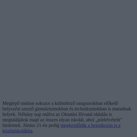
Meglepő módon sokszor a különböző rangsorokban előkelő
helyezést szerző gimnáziumokban és technikumokban is maradnak
helyek. Néhány nap múlva az Oktatási Hivatal oldalán is
megtaláljátok majd az összes olyan iskolát, ahol „pótfelvételit”
hirdetnek. Június 21-én pedig
megkezdődik a beiratkozás is a
középiskolákba
.