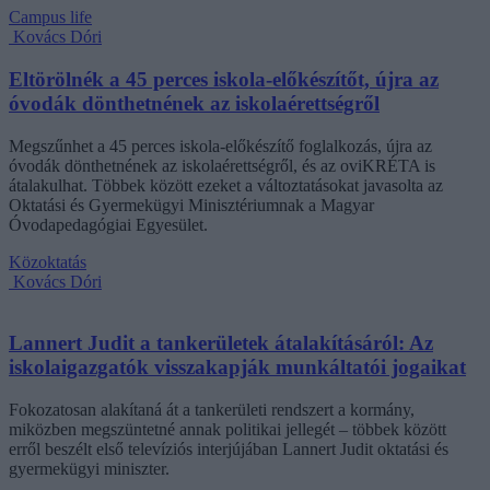
Campus life
Kovács Dóri
Eltörölnék a 45 perces iskola-előkészítőt, újra az
óvodák dönthetnének az iskolaérettségről
Megszűnhet a 45 perces iskola-előkészítő foglalkozás, újra az
óvodák dönthetnének az iskolaérettségről, és az oviKRÉTA is
átalakulhat. Többek között ezeket a változtatásokat javasolta az
Oktatási és Gyermekügyi Minisztériumnak a Magyar
Óvodapedagógiai Egyesület.
Közoktatás
Kovács Dóri
Lannert Judit a tankerületek átalakításáról: Az
iskolaigazgatók visszakapják munkáltatói jogaikat
Fokozatosan alakítaná át a tankerületi rendszert a kormány,
miközben megszüntetné annak politikai jellegét – többek között
erről beszélt első televíziós interjújában Lannert Judit oktatási és
gyermekügyi miniszter.