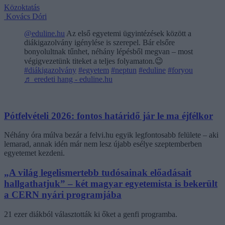
Közoktatás
Kovács Dóri
@eduline.hu
Az első egyetemi ügyintézések között a
diákigazolvány igénylése is szerepel. Bár elsőre
bonyolultnak tűnhet, néhány lépésből megvan – most
végigvezetünk titeket a teljes folyamaton.😉
#diákigazolvány
#egyetem
#neptun
#eduline
#foryou
♬ eredeti hang - eduline.hu
Pótfelvételi 2026: fontos határidő jár le ma éjfélkor
Néhány óra múlva bezár a felvi.hu egyik legfontosabb felülete – aki
lemarad, annak idén már nem lesz újabb esélye szeptemberben
egyetemet kezdeni.
„A világ legelismertebb tudósainak előadásait
hallgathatjuk” – két magyar egyetemista is bekerült
a CERN nyári programjába
21 ezer diákból választották ki őket a genfi programba.