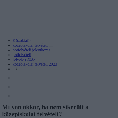
Közoktatás
középiskolai felvételi
pótfelvételi jelentkezés
pótfelvételi
felvételi 2023
középiskolai felvételi 2023
+1
Mi van akkor, ha nem sikerült a
középiskolai felvételi?