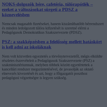
NOKS-dolgozók bére, cafetéria, túlórapótlék –
ezeket a változásokat sürgeti a PDSZ a
köznevelésben
Nemcsak magasabb fizetéseket, hanem kiszámíthatóbb bérrendszert
és minden ledolgozott túlóra kifizetését is szeretné elérni a
Pedagógusok Demokratikus Szakszervezete (PDSZ).
PSZ: a szakképzésben a felelősség mellett hatáskört
is kell adni az iskoláknak
Nem volt közvetlen egyeztetés a törvénytervezetről, mégis elküldte
részletes észrevételeit a Pedagógusok Szakszervezete (PSZ) a
szakminisztériumnak, melyben többek között egyetértettek a
kancellári rendszer megszüntetésével, de javasolják az oktató
elnevezés kivezetését és azt, hogy a főigazgatói poszthoz
pedagógusi végzettségre is legyen szükség.