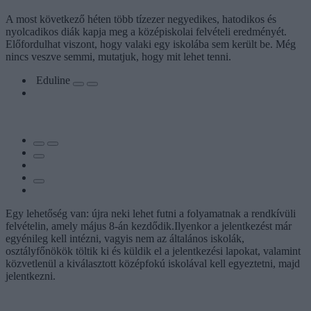
A most következő héten több tízezer negyedikes, hatodikos és
nyolcadikos diák kapja meg a középiskolai felvételi eredményét.
Előfordulhat viszont, hogy valaki egy iskolába sem került be. Még
nincs veszve semmi, mutatjuk, hogy mit lehet tenni.
Eduline
Egy lehetőség van: újra neki lehet futni a folyamatnak a rendkívüli
felvételin, amely május 8-án kezdődik.Ilyenkor a jelentkezést már
egyénileg kell intézni, vagyis nem az általános iskolák,
osztályfőnökök töltik ki és küldik el a jelentkezési lapokat, valamint
közvetlenül a kiválasztott középfokú iskolával kell egyeztetni, majd
jelentkezni.