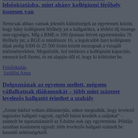
felsőoktatásba, mint ahány kollégiumi férőhely
összesen van
Nemcsak abban vannak jelentős különbségek az egyetemek között,
hogy hány kollégiumi férőhely jut a hallgatókra, a térítési díj összege
sem egységes. Míg a BME-n 100 újonnan felvett egyetemistára 76
férőhely jut, a BGE-n mindössze 16, a legolcsóbb havi kollégiumi
díjak pedig 9300 és 25 500 forint között mozognak a vizsgált
intézményekben. Megnéztük, hol mekkora a kollégiumi kapacitás,
mennyit kell fizetni, és mi alapján dől el, hogy ki költözhet be.
Felsőoktatás
Szöllősi Anna
Dolgoznának az egyetem mellett, mégsem
vállalhatnak diákmunkát – több mint százezer
levelezős hallgatót érinthet a szabály
„Szinte bárhol voltam állásinterjún, mikor megtudták, hogy levelező
tagozatos hallgató vagyok, egyből húzni kezdték a szájukat” –
számolt be tapasztalatairól az Eduline-nak egy egyetemista. Példája
azonban korántsem egyedi: több levelezős hallgató számolt be
hasonló nehézségekről.