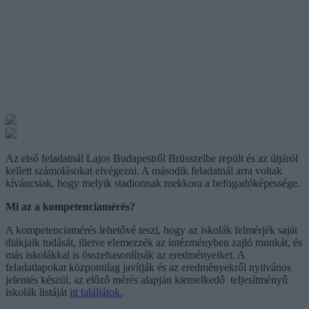
Az első feladatnál Lajos Budapestről Brüsszelbe repült és az útjáról
kellett számolásokat elvégezni. A második feladatnál arra voltak
kíváncsiak, hogy melyik stadionnak mekkora a befogadóképessége.
Mi az a kompetenciamérés?
A kompetenciamérés lehetővé teszi, hogy az iskolák felmérjék saját
diákjaik tudását, illetve elemezzék az intézményben zajló munkát, és
más iskolákkal is összehasonlítsák az eredményeiket. A
feladatlapokat központilag javítják és az eredményekről nyilvános
jelentés készül, az előző mérés alapján kiemelkedő teljesítményű
iskolák listáját
itt találjátok.