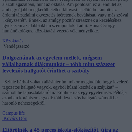
alázott ágazatban, mint az oktatás. Ám pontosan ez a lendület az,
ami egy újabb megkerülhetetlen kihívást is előtérbe rántott: az
érdemi társadalmi egyeztetés ígéretének beváltását, vagy más szóval
„kényszerét”. Ennek, az amúgy pozitív stressznek a kezeléséhez
igyekszem az alábbiakban szempontokat adni. Hana György
humánökológus, közoktatási vezető véleménycikke.
Közoktatás
Vendégszerző
Dolgoznának az egyetem mellett, mégsem
vállalhatnak diákmunkát – több mint százezer
levelezős hallgatót érinthet a szabály
„Szinte bárhol voltam állásinterjún, mikor megtudták, hogy levelező
tagozatos hallgató vagyok, egyből húzni kezdték a szájukat” –
számolt be tapasztalatairól az Eduline-nak egy egyetemista. Példája
azonban korántsem egyedi: több levelezős hallgató számolt be
hasonló nehézségekről.
Campus life
Kovács Dóri
Eltörölnék a 45 perces iskola-előkészítőt, újra az