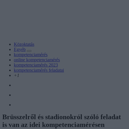
Közoktatás
Egyéb
kompetenciamérés
online kompetenciamérés
kompetenciamérés 2023
kompetenciamérés feladatai
+1
Brüsszelről és stadionokról szóló feladat
is van az idei kompetenciamérésen