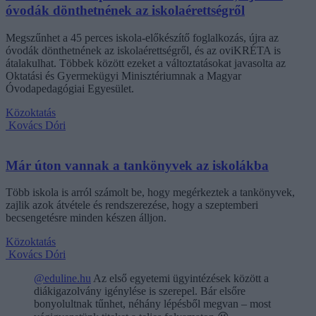
óvodák dönthetnének az iskolaérettségről
Megszűnhet a 45 perces iskola-előkészítő foglalkozás, újra az
óvodák dönthetnének az iskolaérettségről, és az oviKRÉTA is
átalakulhat. Többek között ezeket a változtatásokat javasolta az
Oktatási és Gyermekügyi Minisztériumnak a Magyar
Óvodapedagógiai Egyesület.
Közoktatás
Kovács Dóri
Már úton vannak a tankönyvek az iskolákba
Több iskola is arról számolt be, hogy megérkeztek a tankönyvek,
zajlik azok átvétele és rendszerezése, hogy a szeptemberi
becsengetésre minden készen álljon.
Közoktatás
Kovács Dóri
@eduline.hu
Az első egyetemi ügyintézések között a
diákigazolvány igénylése is szerepel. Bár elsőre
bonyolultnak tűnhet, néhány lépésből megvan – most