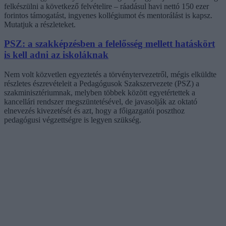
felkészülni a következő felvételire – ráadásul havi nettó 150 ezer
forintos támogatást, ingyenes kollégiumot és mentorálást is kapsz.
Mutatjuk a részleteket.
PSZ: a szakképzésben a felelősség mellett hatáskört
is kell adni az iskoláknak
Nem volt közvetlen egyeztetés a törvénytervezetről, mégis elküldte
részletes észrevételeit a Pedagógusok Szakszervezete (PSZ) a
szakminisztériumnak, melyben többek között egyetértettek a
kancellári rendszer megszüntetésével, de javasolják az oktató
elnevezés kivezetését és azt, hogy a főigazgatói poszthoz
pedagógusi végzettségre is legyen szükség.