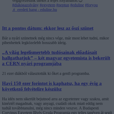
végigvezetünk titeket a teljes folyamaton.😉
#diákigazolvány
#egyetem
#neptun
#eduline
#foryou
♬ eredeti hang - eduline.hu
Itt a pontos dátum: ekkor lesz az őszi szünet
Bár a nyári szünetnek még nincs vége, már most lehet tudni, mikor
pihenhettek legközelebb hosszabb ideig.
„A világ legelismertebb tudósainak előadásait
hallgathatjuk” – két magyar egyetemista is bekerült
a CERN nyári programjába
21 ezer diákból választották ki őket a genfi programba.
Havi 150 ezer forintot is kaphatsz, ha egy évig a
következő felvételire készülsz
Ha idén nem sikerült bejutnod arra az egyetemre vagy szakra, amit
kinéztél magadnak, vagy anyagi, családi okok miatt eddig nem
tudtál továbbtanulni, még nincs minden veszve. A Budapesti
Corvinus Egyetem Illyés Gyula Programja egy teljes tanéven át segít