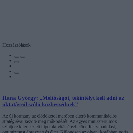
Hozzászólások
Hana György: „Méltóságot, tekintélyt kell adni az
oktatásról szóló közbeszédnek”
Az új kormány az elődökétől merőben eltérő kommunikációs
stratégiával kezdte meg működését. Az egyes minisztériumok
szintjére kiterjesztett hiperaktivitás érezhetően felszabadulást,
optimizmust ébresztett és éltet. Különösen az olyan, korábban porig