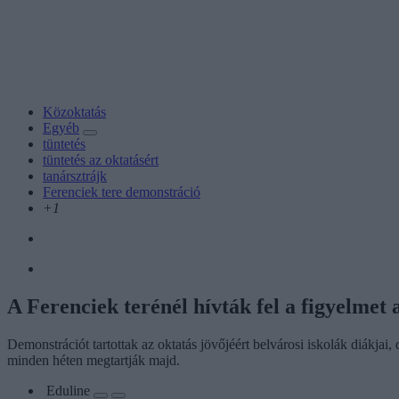
Közoktatás
Egyéb
tüntetés
tüntetés az oktatásért
tanársztrájk
Ferenciek tere demonstráció
+1
A Ferenciek terénél hívták fel a figyelmet 
Demonstrációt tartottak az oktatás jövőjéért belvárosi iskolák diákja
minden héten megtartják majd.
Eduline