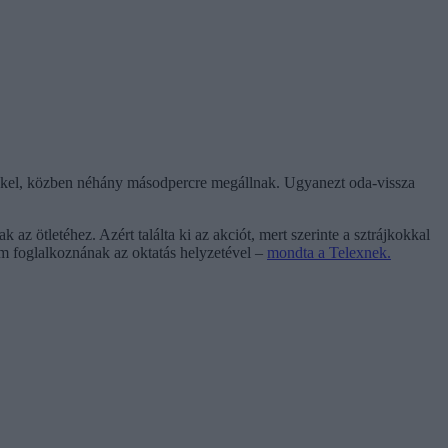
nsekkel, közben néhány másodpercre megállnak. Ugyanezt oda-vissza
az ötletéhez. Azért találta ki az akciót, mert szerinte a sztrájkokkal
nem foglalkoznának az oktatás helyzetével –
mondta a Telexnek.