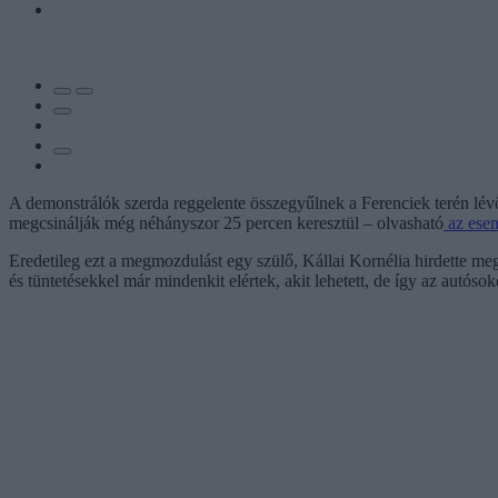
A demonstrálók szerda reggelente összegyűlnek a Ferenciek terén lév
megcsinálják még néhányszor 25 percen keresztül – olvasható
az ese
Eredetileg ezt a megmozdulást egy szülő, Kállai Kornélia hirdette meg,
és tüntetésekkel már mindenkit elértek, akit lehetett, de így az autós