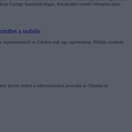
. Hana György humánökológus, közoktatási vezető véleménycikke.
rinthet a szabály
e tapasztalatairól az Eduline-nak egy egyetemista. Példája azonban
k között ezeket a változtatásokat javasolta az Oktatási és