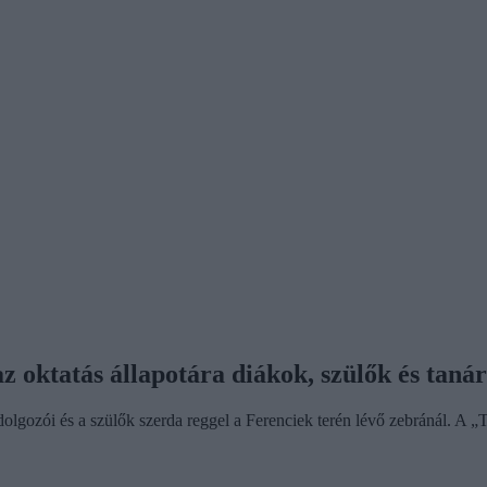
az oktatás állapotára diákok, szülők és taná
i, dolgozói és a szülők szerda reggel a Ferenciek terén lévő zebránál. 