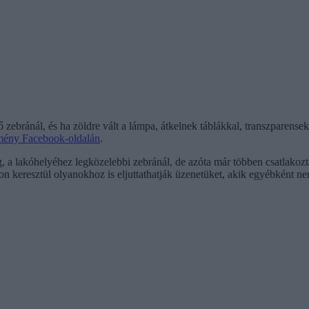
ő zebránál, és ha zöldre vált a lámpa, átkelnek táblákkal, transzpare
mény Facebook-oldalán
.
 a lakóhelyéhez legközelebbi zebránál, de azóta már többen csatlakoztak 
okon keresztül olyanokhoz is eljuttathatják üzenetüket, akik egyébként 