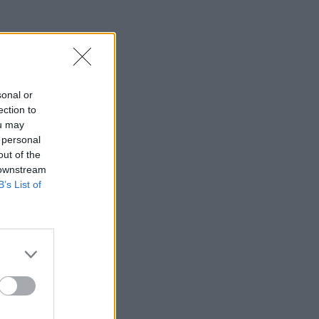
sonal or
ection to
ou may
 personal
out of the
 downstream
B’s List of