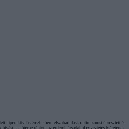
t hiperaktivitás érezhetően felszabadulást, optimizmust ébresztett és
hívást is előtérbe rántott: az érdemi társadalmi egyeztetés ígéretének