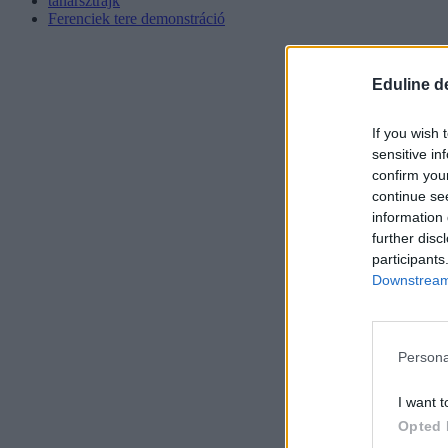
tanársztrájk
Ferenciek tere demonstráció
Eduline d
If you wish 
sensitive in
confirm you
continue se
information 
further disc
participants
Downstream 
Persona
I want t
Opted 