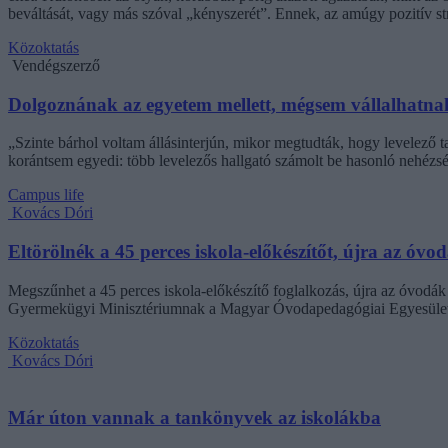
beváltását, vagy más szóval „kényszerét”. Ennek, az amúgy pozitív 
Közoktatás
Vendégszerző
Dolgoznának az egyetem mellett, mégsem vállalhatnak 
„Szinte bárhol voltam állásinterjún, mikor megtudták, hogy levelező t
korántsem egyedi: több levelezős hallgató számolt be hasonló nehézsé
Campus life
Kovács Dóri
Eltörölnék a 45 perces iskola-előkészítőt, újra az óvo
Megszűnhet a 45 perces iskola-előkészítő foglalkozás, újra az óvodák 
Gyermekügyi Minisztériumnak a Magyar Óvodapedagógiai Egyesület
Közoktatás
Kovács Dóri
Már úton vannak a tankönyvek az iskolákba