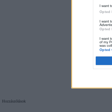
I want t
Opted 
I want 
Advertis
Opted 
I want t
of my P
was col
Opted 
Hozzászólások