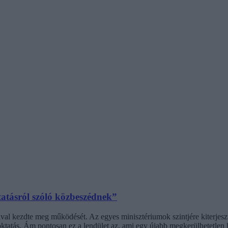
tatásról szóló közbeszédnek”
l kezdte meg működését. Az egyes minisztériumok szintjére kiterjesztet
ktatás. Ám pontosan ez a lendület az, ami egy újabb megkerülhetetlen ki