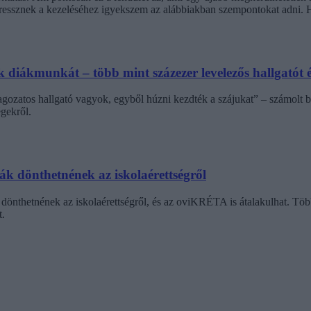
stressznek a kezeléséhez igyekszem az alábbiakban szempontokat adni
diákmunkát – több mint százezer levelezős hallgatót é
agozatos hallgató vagyok, egyből húzni kezdték a szájukat” – számolt b
gekről.
dák dönthetnének az iskolaérettségről
dönthetnének az iskolaérettségről, és az oviKRÉTA is átalakulhat. Többe
.