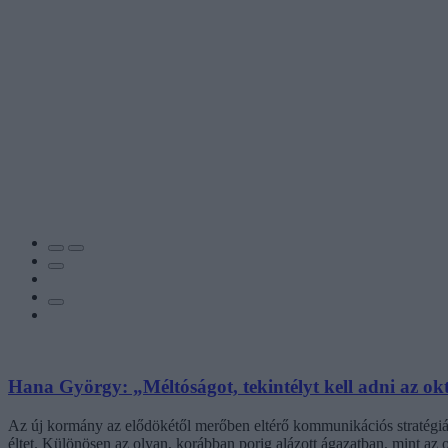
Hana György: „Méltóságot, tekintélyt kell adni az ok
Az új kormány az elődökétől merőben eltérő kommunikációs stratégiáva
éltet. Különösen az olyan, korábban porig alázott ágazatban, mint az o