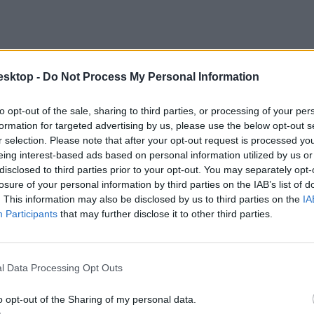
esktop -
Do Not Process My Personal Information
to opt-out of the sale, sharing to third parties, or processing of your per
formation for targeted advertising by us, please use the below opt-out s
r selection. Please note that after your opt-out request is processed y
eing interest-based ads based on personal information utilized by us or
disclosed to third parties prior to your opt-out. You may separately opt-
losure of your personal information by third parties on the IAB’s list of
. This information may also be disclosed by us to third parties on the
IA
Participants
that may further disclose it to other third parties.
ben a kormány négymilliárd fonttal tervezi növelni az iskolák támogatás
 még nem közölte a válságkezelési tervezetét.
l Data Processing Opt Outs
o opt-out of the Sharing of my personal data.