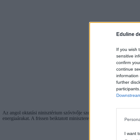
Eduline d
If you wish 
sensitive in
confirm you
continue se
information 
further disc
participants
Downstream 
Az angol oktatási ninisztérium szóvivője szerint a következő negyedév
energiaárakat. A frissen beiktatott miniszterelnök, Lizz Truss azonban
Persona
I want t