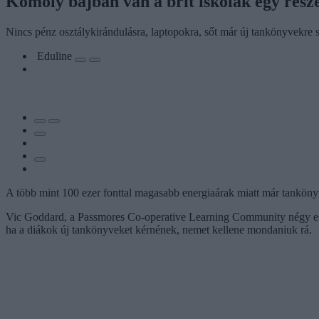
Komoly bajban van a brit iskolák egy része
Nincs pénz osztálykirándulásra, laptopokra, sőt már új tankönyvekre s
Eduline
A több mint 100 ezer fonttal magasabb energiaárak miatt már tankönyv
Vic Goddard, a Passmores Co-operative Learning Community négy essexi
ha a diákok új tankönyveket kérnének, nemet kellene mondaniuk rá.