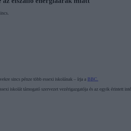
 az elszálló energiaárak miatt
incs.
ekre sincs pénze több essexi iskolának – írja a
BBC.
 iskolát támogató szervezet vezérigazgatója és az egyik érintett inté