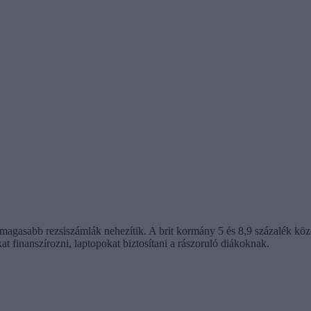
s magasabb rezsiszámlák nehezítik. A brit kormány 5 és 8,9 százalék köz
 finanszírozni, laptopokat biztosítani a rászoruló diákoknak.