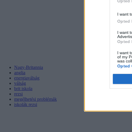
Opted 
I want t
Opted 
I want 
Advertis
Opted 
I want t
of my P
was col
Opted 
Nagy-Britannia
anglia
energiaválság
válság
brit iskola
rezsi
megélhetési problémák
iskolák rezsi