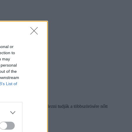
sonal or
ection to
ou may
 personal
out of the
 downstream
B’s List of
át, főként azért, hogy fedezni tudják a többszörösére nőtt