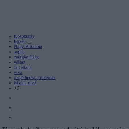
Közoktatás
Egyéb
Nagy-Britannia
anglia
energiaválság
válság
brit iskola
rezsi
megélhetési problémák
iskolák rezsi
+5