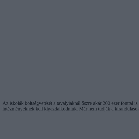
Az iskolák költségvetését a tavalyiaknál őszre akár 200 ezer fonttal i
intézményeknek kell kigazdálkodniuk. Már nem tudják a kirándulásokat