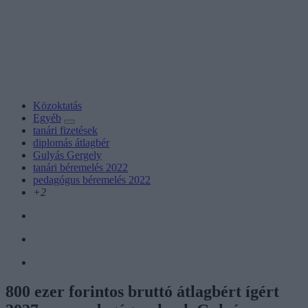
Közoktatás
Egyéb
tanári fizetések
diplomás átlagbér
Gulyás Gergely
tanári béremelés 2022
pedagógus béremelés 2022
+2
800 ezer forintos bruttó átlagbért ígért