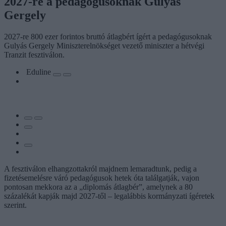
2027-re a pedagógusoknak Gulyás
Gergely
2027-re 800 ezer forintos bruttó átlagbért ígért a pedagógusoknak
Gulyás Gergely Miniszterelnökséget vezető miniszter a hétvégi
Tranzit fesztiválon.
Eduline
A fesztiválon elhangzottakról majdnem lemaradtunk, pedig a
fizetésemelésre váró pedagógusok hetek óta találgatják, vajon
pontosan mekkora az a „diplomás átlagbér”, amelynek a 80
százalékát kapják majd 2027-től – legalábbis kormányzati ígéretek
szerint.