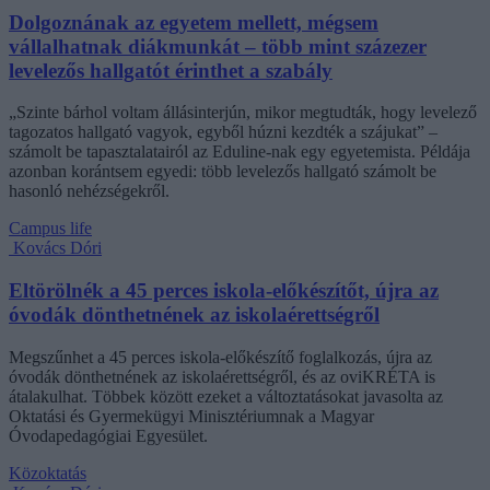
Dolgoznának az egyetem mellett, mégsem
vállalhatnak diákmunkát – több mint százezer
levelezős hallgatót érinthet a szabály
„Szinte bárhol voltam állásinterjún, mikor megtudták, hogy levelező
tagozatos hallgató vagyok, egyből húzni kezdték a szájukat” –
számolt be tapasztalatairól az Eduline-nak egy egyetemista. Példája
azonban korántsem egyedi: több levelezős hallgató számolt be
hasonló nehézségekről.
Campus life
Kovács Dóri
Eltörölnék a 45 perces iskola-előkészítőt, újra az
óvodák dönthetnének az iskolaérettségről
Megszűnhet a 45 perces iskola-előkészítő foglalkozás, újra az
óvodák dönthetnének az iskolaérettségről, és az oviKRÉTA is
átalakulhat. Többek között ezeket a változtatásokat javasolta az
Oktatási és Gyermekügyi Minisztériumnak a Magyar
Óvodapedagógiai Egyesület.
Közoktatás