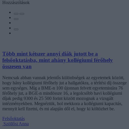
Hozzászólások
Több mint kétszer annyi diák jutott be a
felsőoktatásba, mint ahány kollégiumi férőhely
összesen van
Nemcsak abban vannak jelentős különbségek az egyetemek között,
hogy hány kollégiumi férőhely jut a hallgatókra, a térítési díj összege
sem egységes. Míg a BME-n 100 újonnan felvett egyetemistára 76
férőhely jut, a BGE-n mindössze 16, a legolcsóbb havi kollégiumi
díjak pedig 9300 és 25 500 forint között mozognak a vizsgált
intézményekben. Megnéztük, hol mekkora a kollégiumi kapacitás,
mennyit kell fizetni, és mi alapján dől el, hogy ki költözhet be.
Felsőoktatás
Szöllősi Anna