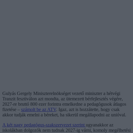
Gulyás Gergely Miniszterelnökséget vezető miniszter a hétvégi
Tranzit fesztiválon azt mondta, az ütemezett bérfejlesztés végére,
2027-re bruttó 800 ezer forintra emelkedne a pedagógusok átlagos
fizetése –
számolt be az ATV
. Igaz, azt is hozzátette, hogy csak
akkor tudják emelni a béreket, ha sikerül megállapodni az unióval.
A két nagy pedagógus-szakszervezet szerint
ugyanakkor az
iskolákban dolgozók nem tudnak 2027-ig várni, komoly megélhetési