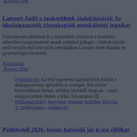
Kovács Dóri
Lannert Judit a tankerületek átalakításáról: Az
iskolaigazgatók visszakapják munkáltatói jogaikat
Fokozatosan alakítaná át a tankerületi rendszert a kormány,
miközben megszüntetné annak politikai jellegét – többek között
erről beszélt első televíziós interjújában Lannert Judit oktatási és
gyermekügyi miniszter.
Közoktatás
Kovács Dóri
@eduline.hu
Az első egyetemi ügyintézések között a
diákigazolvány igénylése is szerepel. Bár elsőre
bonyolultnak tűnhet, néhány lépésből megvan – most
végigvezetünk titeket a teljes folyamaton.😉
#diákigazolvány
#egyetem
#neptun
#eduline
#foryou
♬ eredeti hang - eduline.hu
Pótfelvételi 2026: fontos határidő jár le ma éjfélkor