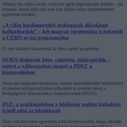
Néhány óra múlva bezár a felvi.hu egyik legfontosabb felülete – aki
lemarad, annak idén már nem lesz újabb esélye szeptemberben
egyetemet kezdeni.
„A világ legelismertebb tudósainak előadásait
hallgathatjuk” – két magyar egyetemista is bekerült
a CERN nyári programjába
21 ezer diákból választották ki őket a genfi programba.
NOKS-dolgozók bére, cafetéria, túlórapótlék –
ezeket a változásokat sürgeti a PDSZ a
köznevelésben
Nemcsak magasabb fizetéseket, hanem kiszámíthatóbb bérrendszert
és minden ledolgozott túlóra kifizetését is szeretné elérni a
Pedagógusok Demokratikus Szakszervezete (PDSZ).
PSZ: a szakképzésben a felelősség mellett hatáskört
is kell adni az iskoláknak
Nem volt közvetlen egyeztetés a törvénytervezetről, mégis elküldte
részletes észrevételeit a Pedagógusok Szakszervezete (PSZ) a