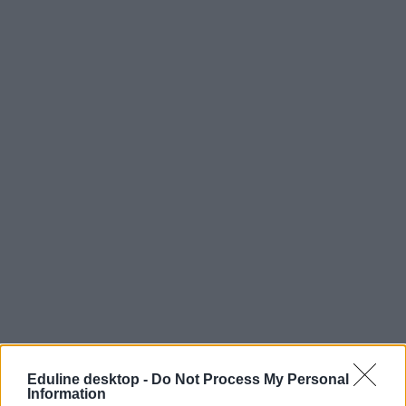
tanári fizetések
diplomás átlagbér
Eduline desktop -
Do Not Process My Personal
Gulyás Gergely
Information