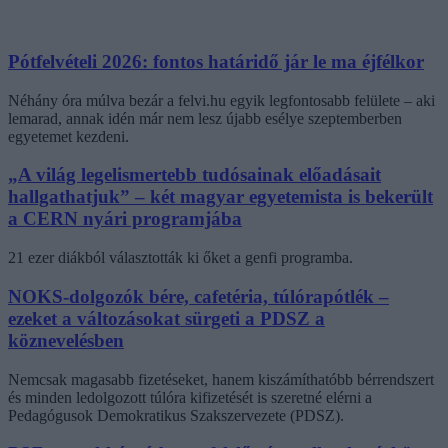
Pótfelvételi 2026: fontos határidő jár le ma éjfélkor
Néhány óra múlva bezár a felvi.hu egyik legfontosabb felülete – aki
lemarad, annak idén már nem lesz újabb esélye szeptemberben
egyetemet kezdeni.
„A világ legelismertebb tudósainak előadásait
hallgathatjuk” – két magyar egyetemista is bekerült
a CERN nyári programjába
21 ezer diákból választották ki őket a genfi programba.
NOKS-dolgozók bére, cafetéria, túlórapótlék –
ezeket a változásokat sürgeti a PDSZ a
köznevelésben
Nemcsak magasabb fizetéseket, hanem kiszámíthatóbb bérrendszert
és minden ledolgozott túlóra kifizetését is szeretné elérni a
Pedagógusok Demokratikus Szakszervezete (PDSZ).