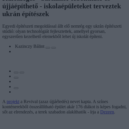
újjáépíthető - iskolaépületeket terveztek
ukrán építészek
Egyedi építészeti megoldással állt elő nemrég egy ukrán építészeti
stúdió: olyan technológiát fejlesztettek, amellyel gyorsan,
egyszerűen kezelhető elemekből lehet új iskolát építeni.
Kazinczy Bálint
A
projekt
a Revival (azaz újjáéledés) nevet kapta. A színes
konténerekből összeállítható épület akár 176 diákot is képes fogadni,
sőt az elrendezés, a terek szabadon alakíthatók - írja a
Dezeen
.