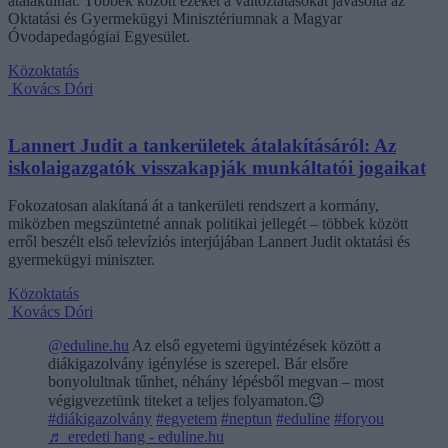
átalakulhat. Többek között ezeket a változtatásokat javasolta az
Oktatási és Gyermekügyi Minisztériumnak a Magyar
Óvodapedagógiai Egyesület.
Közoktatás
Kovács Dóri
Lannert Judit a tankerületek átalakításáról: Az
iskolaigazgatók visszakapják munkáltatói jogaikat
Fokozatosan alakítaná át a tankerületi rendszert a kormány,
miközben megszüntetné annak politikai jellegét – többek között
erről beszélt első televíziós interjújában Lannert Judit oktatási és
gyermekügyi miniszter.
Közoktatás
Kovács Dóri
@eduline.hu
Az első egyetemi ügyintézések között a
diákigazolvány igénylése is szerepel. Bár elsőre
bonyolultnak tűnhet, néhány lépésből megvan – most
végigvezetünk titeket a teljes folyamaton.😉
#diákigazolvány
#egyetem
#neptun
#eduline
#foryou
♬ eredeti hang - eduline.hu