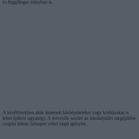
és függőleges irányban is.
A későbbiekben akár átmeneti lakóépületeket vagy kórházakat is
lehet építeni ugyanígy. A tervezők szerint az iskolaépület megépítése
csupán kilenc hónapot vehet majd igénybe.