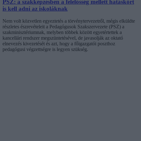
PSZ: a szakképzésben a felelősség mellett hatáskört
is kell adni az iskoláknak
Nem volt közvetlen egyeztetés a törvénytervezetről, mégis elküldte
részletes észrevételeit a Pedagógusok Szakszervezete (PSZ) a
szakminisztériumnak, melyben többek között egyetértettek a
kancellári rendszer megszüntetésével, de javasolják az oktató
elnevezés kivezetését és azt, hogy a főigazgatói poszthoz
pedagógusi végzettségre is legyen szükség.