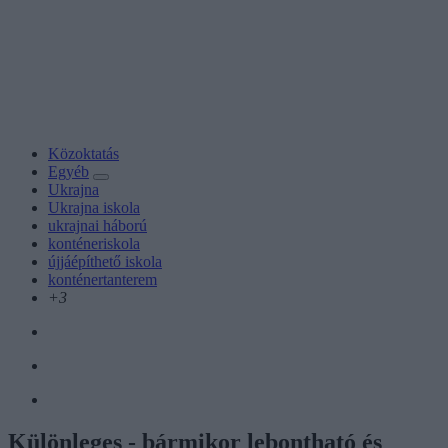
Közoktatás
Egyéb
Ukrajna
Ukrajna iskola
ukrajnai háború
konténeriskola
újjáépíthető iskola
konténertanterem
+3
Különleges - bármikor lebontható és