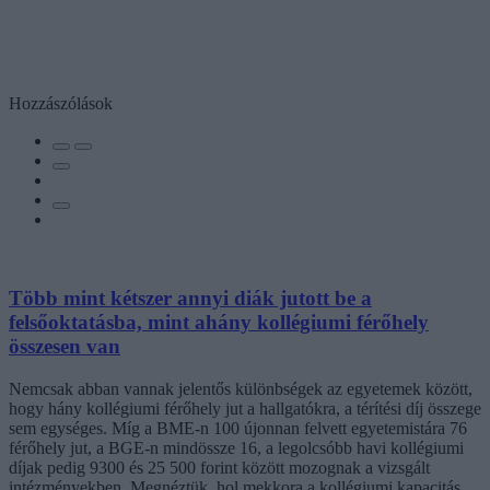
Hozzászólások
Több mint kétszer annyi diák jutott be a
felsőoktatásba, mint ahány kollégiumi férőhely
összesen van
Nemcsak abban vannak jelentős különbségek az egyetemek között,
hogy hány kollégiumi férőhely jut a hallgatókra, a térítési díj összege
sem egységes. Míg a BME-n 100 újonnan felvett egyetemistára 76
férőhely jut, a BGE-n mindössze 16, a legolcsóbb havi kollégiumi
díjak pedig 9300 és 25 500 forint között mozognak a vizsgált
intézményekben. Megnéztük, hol mekkora a kollégiumi kapacitás,