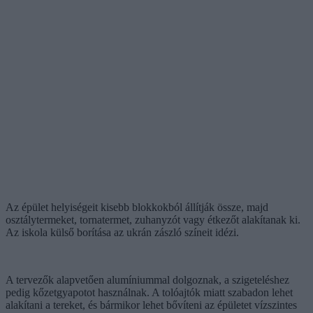
Az épület helyiségeit kisebb blokkokból állítják össze, majd
osztálytermeket, tornatermet, zuhanyzót vagy étkezőt alakítanak ki.
Az iskola külső borítása az ukrán zászló színeit idézi.
A tervezők alapvetően alumíniummal dolgoznak, a szigeteléshez
pedig kőzetgyapotot használnak. A tolóajtók miatt szabadon lehet
alakítani a tereket, és bármikor lehet bővíteni az épületet vízszintes