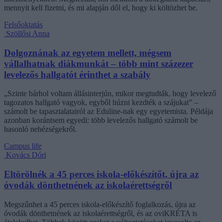
mennyit kell fizetni, és mi alapján dől el, hogy ki költözhet be.
Felsőoktatás
Szöllősi Anna
Dolgoznának az egyetem mellett, mégsem
vállalhatnak diákmunkát – több mint százezer
levelezős hallgatót érinthet a szabály
„Szinte bárhol voltam állásinterjún, mikor megtudták, hogy levelező
tagozatos hallgató vagyok, egyből húzni kezdték a szájukat” –
számolt be tapasztalatairól az Eduline-nak egy egyetemista. Példája
azonban korántsem egyedi: több levelezős hallgató számolt be
hasonló nehézségekről.
Campus life
Kovács Dóri
Eltörölnék a 45 perces iskola-előkészítőt, újra az
óvodák dönthetnének az iskolaérettségről
Megszűnhet a 45 perces iskola-előkészítő foglalkozás, újra az
óvodák dönthetnének az iskolaérettségről, és az oviKRÉTA is