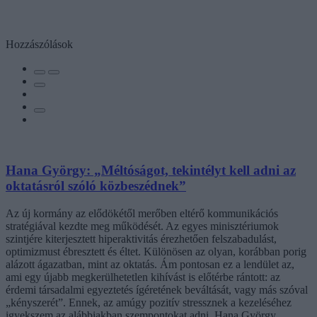
Hozzászólások
Hana György: „Méltóságot, tekintélyt kell adni az
oktatásról szóló közbeszédnek”
Az új kormány az elődökétől merőben eltérő kommunikációs
stratégiával kezdte meg működését. Az egyes minisztériumok
szintjére kiterjesztett hiperaktivitás érezhetően felszabadulást,
optimizmust ébresztett és éltet. Különösen az olyan, korábban porig
alázott ágazatban, mint az oktatás. Ám pontosan ez a lendület az,
ami egy újabb megkerülhetetlen kihívást is előtérbe rántott: az
érdemi társadalmi egyeztetés ígéretének beváltását, vagy más szóval
„kényszerét”. Ennek, az amúgy pozitív stressznek a kezeléséhez
igyekszem az alábbiakban szempontokat adni. Hana György