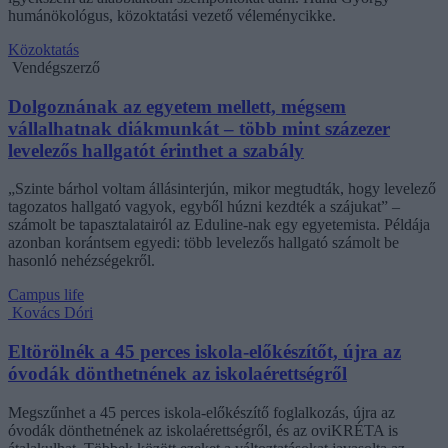
humánökológus, közoktatási vezető véleménycikke.
Közoktatás
Vendégszerző
Dolgoznának az egyetem mellett, mégsem
vállalhatnak diákmunkát – több mint százezer
levelezős hallgatót érinthet a szabály
„Szinte bárhol voltam állásinterjún, mikor megtudták, hogy levelező
tagozatos hallgató vagyok, egyből húzni kezdték a szájukat” –
számolt be tapasztalatairól az Eduline-nak egy egyetemista. Példája
azonban korántsem egyedi: több levelezős hallgató számolt be
hasonló nehézségekről.
Campus life
Kovács Dóri
Eltörölnék a 45 perces iskola-előkészítőt, újra az
óvodák dönthetnének az iskolaérettségről
Megszűnhet a 45 perces iskola-előkészítő foglalkozás, újra az
óvodák dönthetnének az iskolaérettségről, és az oviKRÉTA is