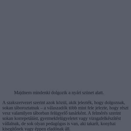
Majdnem mindenki dolgozik a nyári szünet alatt.
A szakszervezet szerint azok közül, akik jelezték, hogy dolgoznak,
sokan táboroztatnak – a válaszadók több mint fele jelezte, hogy részt
vesz valamilyen táborban felügyelő tanárként. A felmérés szerint
sokan korrepetálást, gyermekfelügyeletet vagy vizsgafelkészítést
vállalnak, de sok olyan pedagógus is van, aki takarít, konyhai
kisegítőnek vagy éppen eladónak áll.