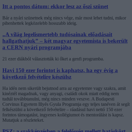
Itt a pontos dátum: ekkor lesz az őszi szünet
Bár a nyári szünetnek még nincs vége, már most lehet tudni, mikor
pihenhettek legközelebb hosszabb ideig.
„A világ legelismertebb tudósainak előadásait
hallgathatjuk” – két magyar egyetemista is bekerült
a CERN nyári programjába
21 ezer diákból választották ki őket a genfi programba.
Havi 150 ezer forintot is kaphatsz, ha egy évig a
következő felvételire készülsz
Ha idén nem sikerült bejutnod arra az egyetemre vagy szakra, amit
kinéztél magadnak, vagy anyagi, családi okok miatt eddig nem
tudtál továbbtanulni, még nincs minden veszve. A Budapesti
Corvinus Egyetem Illyés Gyula Programja egy teljes tanéven át segít
felkészülni a következő felvételire – ráadásul havi nettó 150 ezer
forintos támogatást, ingyenes kollégiumot és mentorálást is kapsz.
Mutatjuk a részleteket.
PSZ: a szakképzésben a felelősség mellett hatáskört