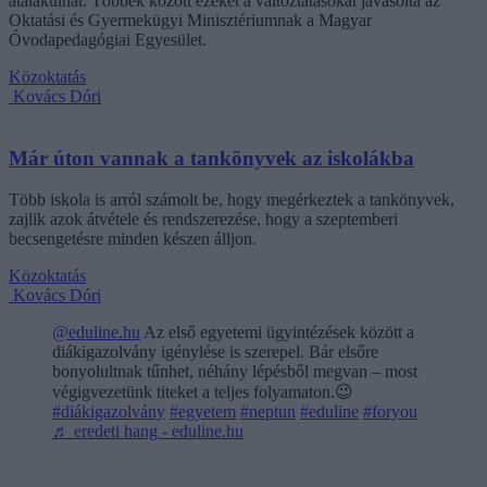
átalakulhat. Többek között ezeket a változtatásokat javasolta az
Oktatási és Gyermekügyi Minisztériumnak a Magyar
Óvodapedagógiai Egyesület.
Közoktatás
Kovács Dóri
Már úton vannak a tankönyvek az iskolákba
Több iskola is arról számolt be, hogy megérkeztek a tankönyvek,
zajlik azok átvétele és rendszerezése, hogy a szeptemberi
becsengetésre minden készen álljon.
Közoktatás
Kovács Dóri
@eduline.hu
Az első egyetemi ügyintézések között a
diákigazolvány igénylése is szerepel. Bár elsőre
bonyolultnak tűnhet, néhány lépésből megvan – most
végigvezetünk titeket a teljes folyamaton.😉
#diákigazolvány
#egyetem
#neptun
#eduline
#foryou
♬ eredeti hang - eduline.hu