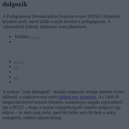
dolgozik
A Pedagógusok Demokratikus Szakszervezete (PDSZ) felmérést
készített arról, mivel töltik a nyári heteket a pedagógusok. A
válaszokból kiderül: többnyire nem pihenéssel.
Eduline
A nyáron "csak pihengető" oktatási dolgozók témája minden évben
előkerül, a szakszervezet ezért
indított egy felmérést.
Az 1400 fő
megkérdezésével készült felmérés eredményei alapján kijelenthető -
írja a PDSZ -, hogy a nyarat
végigpihengető
oktatási dolgozó egy
mítosz – és nem csak azért, mert hét hétbe nem fér bele a sokat
emlegetett, mitikus három hónap.