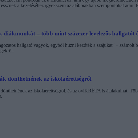
stressznek a kezeléséhez igyekszem az alábbiakban szempontokat adni
diákmunkát – több mint százezer levelezős hallgatót é
agozatos hallgató vagyok, egyből húzni kezdték a szájukat” – számolt b
gekről.
dák dönthetnének az iskolaérettségről
dönthetnének az iskolaérettségről, és az oviKRÉTA is átalakulhat. Többe
.