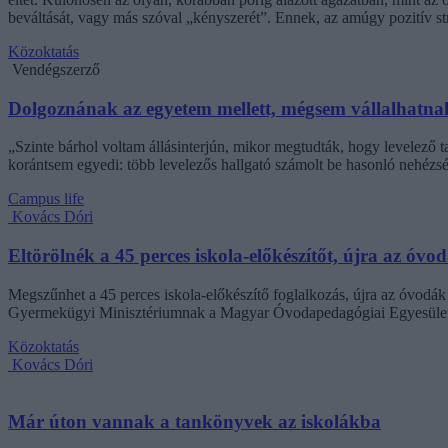
beváltását, vagy más szóval „kényszerét”. Ennek, az amúgy pozitív 
Közoktatás
Vendégszerző
Dolgoznának az egyetem mellett, mégsem vállalhatnak 
„Szinte bárhol voltam állásinterjún, mikor megtudták, hogy levelező t
korántsem egyedi: több levelezős hallgató számolt be hasonló nehézsé
Campus life
Kovács Dóri
Eltörölnék a 45 perces iskola-előkészítőt, újra az óvo
Megszűnhet a 45 perces iskola-előkészítő foglalkozás, újra az óvodák 
Gyermekügyi Minisztériumnak a Magyar Óvodapedagógiai Egyesület
Közoktatás
Kovács Dóri
Már úton vannak a tankönyvek az iskolákba