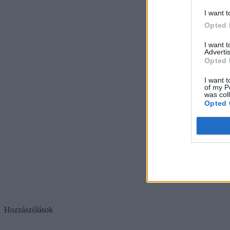
I want t
Opted 
I want 
Advertis
Opted 
I want t
of my P
was col
Opted 
Hozzászólások