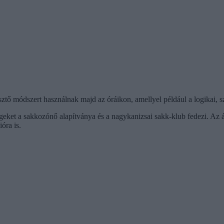
tő módszert használnak majd az óráikon, amellyel például a logikai, sz
égeket a sakkozónő alapítványa és a nagykanizsai sakk-klub fedezi. Az á
óra is.