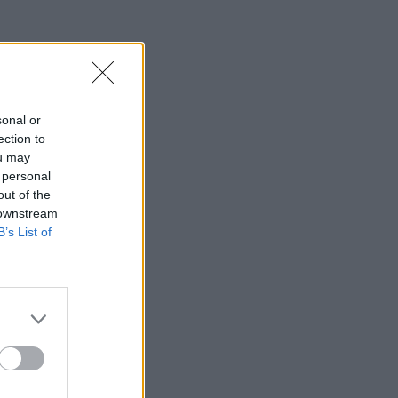
sonal or
ection to
ou may
 personal
out of the
 downstream
B’s List of