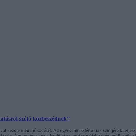
tatásról szóló közbeszédnek”
l kezdte meg működését. Az egyes minisztériumok szintjére kiterjesztet
ktatás. Ám pontosan ez a lendület az, ami egy újabb megkerülhetetlen ki