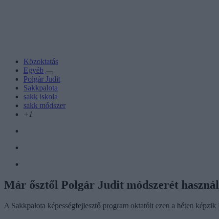
Közoktatás
Egyéb
Polgár Judit
Sakkpalota
sakk iskola
sakk módszer
+1
Már ősztől Polgár Judit módszerét használ
A Sakkpalota képességfejlesztő program oktatóit ezen a héten képzik N