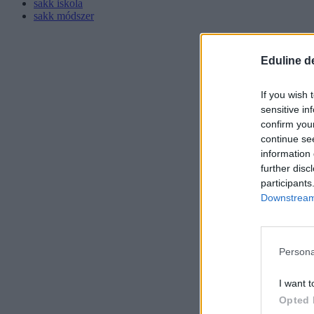
sakk iskola
sakk módszer
Eduline d
If you wish 
sensitive in
confirm you
continue se
information 
further disc
participants
Downstream 
Persona
I want t
Opted 