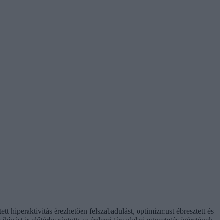
t hiperaktivitás érezhetően felszabadulást, optimizmust ébresztett és
hívást is előtérbe rántott: az érdemi társadalmi egyeztetés ígéretének