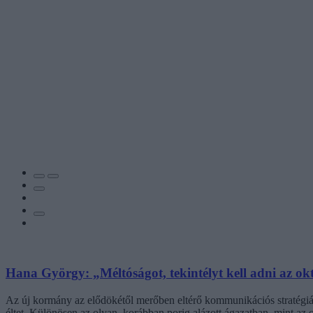
Hana György: „Méltóságot, tekintélyt kell adni az ok
Az új kormány az elődökétől merőben eltérő kommunikációs stratégiáva
éltet. Különösen az olyan, korábban porig alázott ágazatban, mint az o