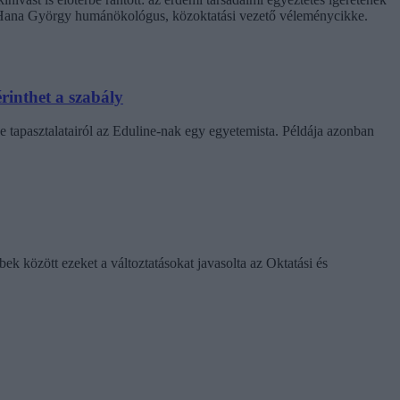
. Hana György humánökológus, közoktatási vezető véleménycikke.
rinthet a szabály
e tapasztalatairól az Eduline-nak egy egyetemista. Példája azonban
k között ezeket a változtatásokat javasolta az Oktatási és