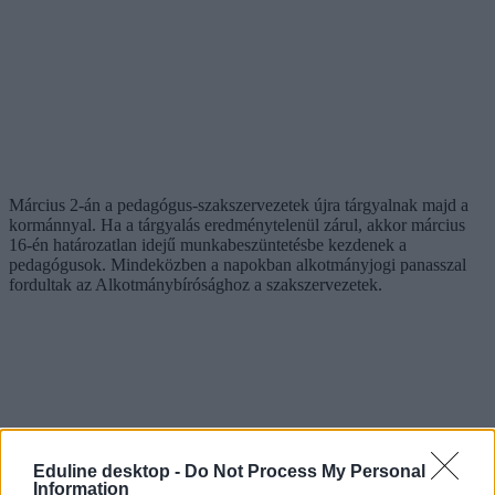
Március 2-án a pedagógus-szakszervezetek újra tárgyalnak majd a
kormánnyal. Ha a tárgyalás eredménytelenül zárul, akkor március
16-én határozatlan idejű munkabeszüntetésbe kezdenek a
pedagógusok. Mindeközben a napokban alkotmányjogi panasszal
fordultak az Alkotmánybírósághoz a szakszervezetek.
Eduline desktop -
Do Not Process My Personal
Information