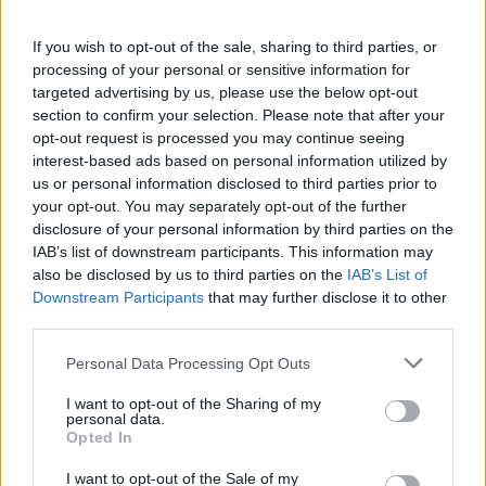
If you wish to opt-out of the sale, sharing to third parties, or
processing of your personal or sensitive information for
targeted advertising by us, please use the below opt-out
section to confirm your selection. Please note that after your
opt-out request is processed you may continue seeing
interest-based ads based on personal information utilized by
us or personal information disclosed to third parties prior to
your opt-out. You may separately opt-out of the further
disclosure of your personal information by third parties on the
IAB’s list of downstream participants. This information may
also be disclosed by us to third parties on the
IAB’s List of
Downstream Participants
that may further disclose it to other
third parties.
sztrájk
Personal Data Processing Opt Outs
pedagógussztrájk
pedagógus sztrájk
I want to opt-out of the Sharing of my
tanári sztrájk
personal data.
polgári engedetlenség
Opted In
Jocó bácsi
sztrájk alapjog
I want to opt-out of the Sale of my
sztrájkrendelet