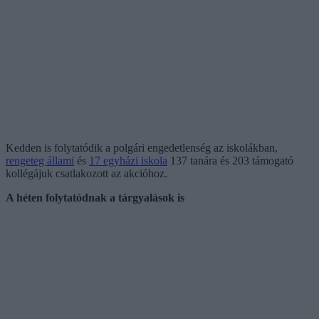
Kedden is folytatódik a polgári engedetlenség az iskolákban,
rengeteg állami
és
17 egyházi iskola
137 tanára és 203 támogató
kollégájuk csatlakozott az akcióhoz.
A héten folytatódnak a tárgyalások is