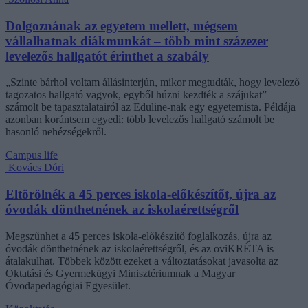
Dolgoznának az egyetem mellett, mégsem
vállalhatnak diákmunkát – több mint százezer
levelezős hallgatót érinthet a szabály
„Szinte bárhol voltam állásinterjún, mikor megtudták, hogy levelező
tagozatos hallgató vagyok, egyből húzni kezdték a szájukat” –
számolt be tapasztalatairól az Eduline-nak egy egyetemista. Példája
azonban korántsem egyedi: több levelezős hallgató számolt be
hasonló nehézségekről.
Campus life
Kovács Dóri
Eltörölnék a 45 perces iskola-előkészítőt, újra az
óvodák dönthetnének az iskolaérettségről
Megszűnhet a 45 perces iskola-előkészítő foglalkozás, újra az
óvodák dönthetnének az iskolaérettségről, és az oviKRÉTA is
átalakulhat. Többek között ezeket a változtatásokat javasolta az
Oktatási és Gyermekügyi Minisztériumnak a Magyar
Óvodapedagógiai Egyesület.