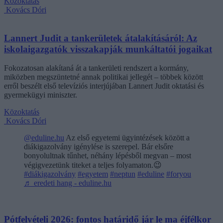
Közoktatás
Kovács Dóri
Lannert Judit a tankerületek átalakításáról: Az
iskolaigazgatók visszakapják munkáltatói jogaikat
Fokozatosan alakítaná át a tankerületi rendszert a kormány,
miközben megszüntetné annak politikai jellegét – többek között
erről beszélt első televíziós interjújában Lannert Judit oktatási és
gyermekügyi miniszter.
Közoktatás
Kovács Dóri
@eduline.hu
Az első egyetemi ügyintézések között a
diákigazolvány igénylése is szerepel. Bár elsőre
bonyolultnak tűnhet, néhány lépésből megvan – most
végigvezetünk titeket a teljes folyamaton.😉
#diákigazolvány
#egyetem
#neptun
#eduline
#foryou
♬ eredeti hang - eduline.hu
Pótfelvételi 2026: fontos határidő jár le ma éjfélkor