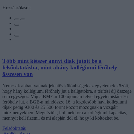
Hozzászólások
Több mint kétszer annyi diák jutott be a
felsőoktatásba, mint ahány kollégiumi férőhely
összesen van
Nemcsak abban vannak jelentős különbségek az egyetemek között,
hogy hány kollégiumi férőhely jut a hallgatókra, a térítési díj összege
sem egységes. Míg a BME-n 100 újonnan felvett egyetemistára 76
férőhely jut, a BGE-n mindössze 16, a legolcsóbb havi kollégiumi
díjak pedig 9300 és 25 500 forint között mozognak a vizsgált
intézményekben. Megnéztük, hol mekkora a kollégiumi kapacitás,
mennyit kell fizetni, és mi alapján dől el, hogy ki költözhet be.
Felsőoktatás
Szöllősi Anna