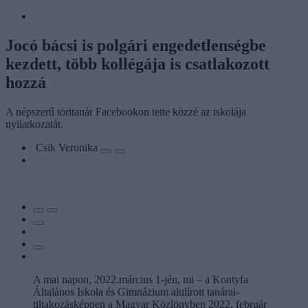
Jocó bácsi is polgári engedetlenségbe
kezdett, több kollégája is csatlakozott
hozzá
A népszerű töritanár Facebookon tette közzé az iskolája
nyilatkozatát.
Csik Veronika
A mai napon, 2022.március 1-jén, mi – a Kontyfa
Általános Iskola és Gimnázium alulírott tanárai-
tiltakozásképpen a Magyar Közlönyben 2022. február