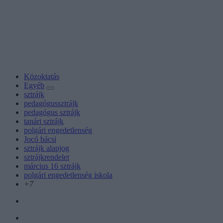
Közoktatás
Egyéb
sztrájk
pedagógussztrájk
pedagógus sztrájk
tanári sztrájk
polgári engedetlenség
Jocó bácsi
sztrájk alapjog
sztrájkrendelet
március 16 sztrájk
polgári engedetlenség iskola
+7