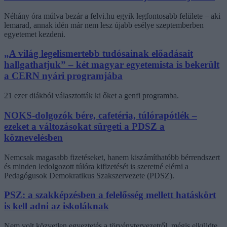
Néhány óra múlva bezár a felvi.hu egyik legfontosabb felülete – aki
lemarad, annak idén már nem lesz újabb esélye szeptemberben
egyetemet kezdeni.
„A világ legelismertebb tudósainak előadásait
hallgathatjuk” – két magyar egyetemista is bekerült
a CERN nyári programjába
21 ezer diákból választották ki őket a genfi programba.
NOKS-dolgozók bére, cafetéria, túlórapótlék –
ezeket a változásokat sürgeti a PDSZ a
köznevelésben
Nemcsak magasabb fizetéseket, hanem kiszámíthatóbb bérrendszert
és minden ledolgozott túlóra kifizetését is szeretné elérni a
Pedagógusok Demokratikus Szakszervezete (PDSZ).
PSZ: a szakképzésben a felelősség mellett hatáskört
is kell adni az iskoláknak
Nem volt közvetlen egyeztetés a törvénytervezetről, mégis elküldte