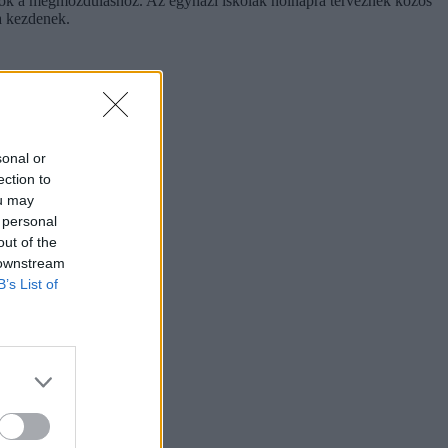
tanárok a megmozduláshoz. Az egyházi iskolák holnapra terveznek közös
a kezdenek.
sonal or
ection to
ou may
 personal
out of the
 downstream
B’s List of