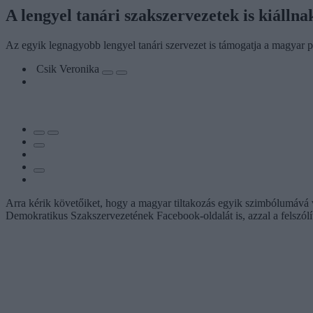
A lengyel tanári szakszervezetek is kiálln
Az egyik legnagyobb lengyel tanári szervezet is támogatja a magyar p
Csik Veronika
Arra kérik követőiket, hogy a magyar tiltakozás egyik szimbólumává vá
Demokratikus Szakszervezetének Facebook-oldalát is, azzal a felszólít