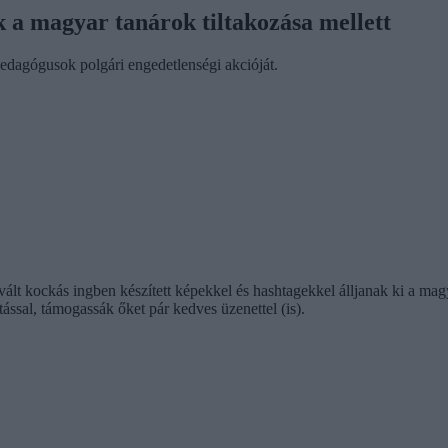
ak a magyar tanárok tiltakozása mellett
edagógusok polgári engedetlenségi akcióját.
lt kockás ingben készített képekkel és hashtagekkel álljanak ki a magy
ással, támogassák őket pár kedves üzenettel (is).