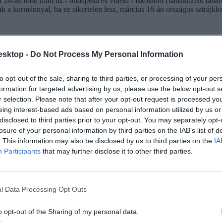
uár 28-án több mint tíz - budapesti és vidéki - iskolából csatlakoztak 
k a kormánnyal, ha ez sikertelen lesz, március 16-án országos sztrájkb
esktop -
Do Not Process My Personal Information
to opt-out of the sale, sharing to third parties, or processing of your per
formation for targeted advertising by us, please use the below opt-out s
r selection. Please note that after your opt-out request is processed y
eing interest-based ads based on personal information utilized by us or
disclosed to third parties prior to your opt-out. You may separately opt-
losure of your personal information by third parties on the IAB’s list of
. This information may also be disclosed by us to third parties on the
IA
Participants
that may further disclose it to other third parties.
l Data Processing Opt Outs
o opt-out of the Sharing of my personal data.