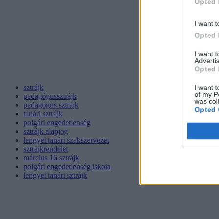
Opted 
I want t
Opted 
I want 
Advertis
Opted 
sztrájk
I want t
of my P
pedagógussztrájk
was col
pedagógus sztrájk
Opted 
tanári sztrájk
polgári engedetlenség
sztrájk alapjog
lengyel tanári szakszervezet
sztrájkrendelet
március 16 sztrájk
polgári engedetlenség iskola
lengyel tanári sztrájk