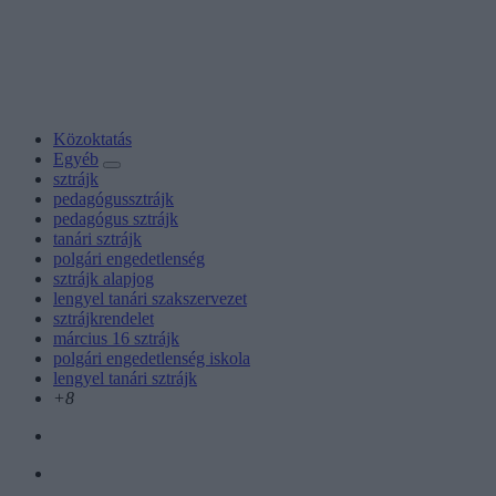
Közoktatás
Egyéb
sztrájk
pedagógussztrájk
pedagógus sztrájk
tanári sztrájk
polgári engedetlenség
sztrájk alapjog
lengyel tanári szakszervezet
sztrájkrendelet
március 16 sztrájk
polgári engedetlenség iskola
lengyel tanári sztrájk
+8