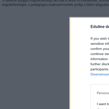
A tanárok polgári engedetlenségi akciója a héten is folytatódik, febr
engedetlenséget, a pedagógus-szakszervezetek pedig a héten tárgyalna
Eduline d
If you wish 
sensitive in
confirm you
continue se
information 
further disc
participants
Downstream 
Persona
I want t