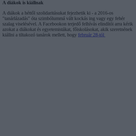
A diákok is kiállnak
A diákok a héttől szolidaritásukat fejezhetik ki - a 2016-os
"tanárlázadás" óta szimbólummá vált kockás ing vagy egy fehér
szalag viselésével. A Facebookon terjedő felhívás elindítói arra kérik
azokat a diákokat és egyetemistákat, főiskolásokat, akik szeretnének
kiállni a tiltakozó tanárok mellett, hogy
február 28-tól