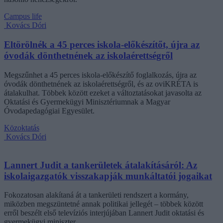
Campus life
Kovács Dóri
Eltörölnék a 45 perces iskola-előkészítőt, újra az
óvodák dönthetnének az iskolaérettségről
Megszűnhet a 45 perces iskola-előkészítő foglalkozás, újra az
óvodák dönthetnének az iskolaérettségről, és az oviKRÉTA is
átalakulhat. Többek között ezeket a változtatásokat javasolta az
Oktatási és Gyermekügyi Minisztériumnak a Magyar
Óvodapedagógiai Egyesület.
Közoktatás
Kovács Dóri
Lannert Judit a tankerületek átalakításáról: Az
iskolaigazgatók visszakapják munkáltatói jogaikat
Fokozatosan alakítaná át a tankerületi rendszert a kormány,
miközben megszüntetné annak politikai jellegét – többek között
erről beszélt első televíziós interjújában Lannert Judit oktatási és
gyermekügyi miniszter.