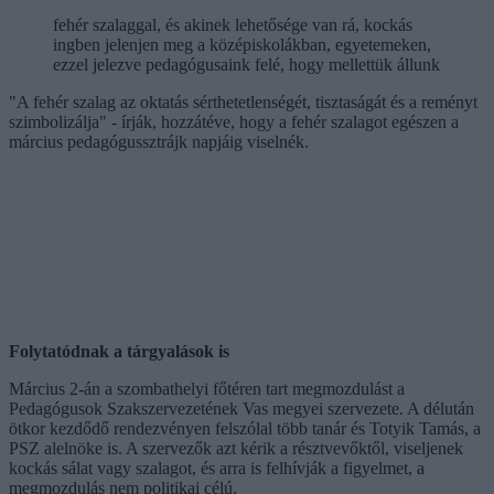
fehér szalaggal, és akinek lehetősége van rá, kockás
ingben jelenjen meg a középiskolákban, egyetemeken,
ezzel jelezve pedagógusaink felé, hogy mellettük állunk
"A fehér szalag az oktatás sérthetetlenségét, tisztaságát és a reményt
szimbolizálja" - írják, hozzátéve, hogy a fehér szalagot egészen a
március pedagógussztrájk napjáig viselnék.
Folytatódnak a tárgyalások is
Március 2-án a szombathelyi főtéren tart megmozdulást a
Pedagógusok Szakszervezetének Vas megyei szervezete. A délután
ötkor kezdődő rendezvényen felszólal több tanár és Totyik Tamás, a
PSZ alelnöke is. A szervezők azt kérik a résztvevőktől, viseljenek
kockás sálat vagy szalagot, és arra is felhívják a figyelmet, a
megmozdulás nem politikai célú.