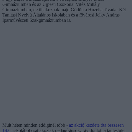
Gimnáziumban és az Újpesti Csokonai Vitéz Mihály
Gimnáziumban, de tiltakoznak majd Gödön a Huzella Tivadar Két
Tanítási Nyelvű Általános Iskolában és a fővárosi Jelky András
Iparművészeti Szakgimnáziumban is.
Múlt héten minden eddiginél több -
az akció kezdete óta összesen
143
- iskolából csatlakoztak pedagógusok. Így döntött a tantestület