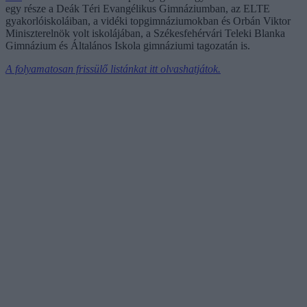
egy része a Deák Téri Evangélikus Gimnáziumban, az ELTE
gyakorlóiskoláiban, a vidéki topgimnáziumokban és Orbán Viktor
Miniszterelnök volt iskolájában, a Székesfehérvári Teleki Blanka
Gimnázium és Általános Iskola gimnáziumi tagozatán is.
A folyamatosan frissülő listánkat itt olvashatjátok.