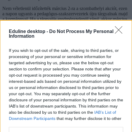
Nem véletlenül időzítették március 2-ra a szombathelyi akciót, ezen
a napon ugyanis a pedagógus-szakszervezetek újra tárgyalnak majd
a kormánnyal. Ha a tárgyalás eredménytelenül zárul, akkor március
16-én határozatlan idejű munkabeszüntetésbe kezdenek a
pedagógusok. Mindeközben a napokban alkotmányjogi panasszal
Eduline desktop -
Do Not Process My Personal
fordultak az Alkotmánybírósághoz a szakszervezetek.
Information
If you wish to opt-out of the sale, sharing to third parties, or
processing of your personal or sensitive information for
targeted advertising by us, please use the below opt-out
section to confirm your selection. Please note that after your
opt-out request is processed you may continue seeing
interest-based ads based on personal information utilized by
us or personal information disclosed to third parties prior to
your opt-out. You may separately opt-out of the further
disclosure of your personal information by third parties on the
IAB’s list of downstream participants. This information may
also be disclosed by us to third parties on the
IAB’s List of
Downstream Participants
that may further disclose it to other
third parties.