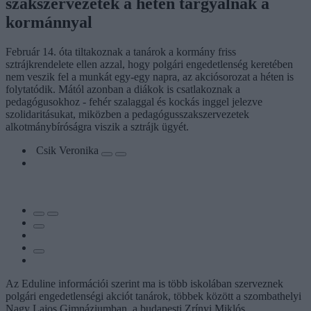
szakszervezetek a héten tárgyalnak a
kormánnyal
Február 14. óta tiltakoznak a tanárok a kormány friss
sztrájkrendelete ellen azzal, hogy polgári engedetlenség keretében
nem veszik fel a munkát egy-egy napra, az akciósorozat a héten is
folytatódik. Mától azonban a diákok is csatlakoznak a
pedagógusokhoz - fehér szalaggal és kockás inggel jelezve
szolidaritásukat, miközben a pedagógusszakszervezetek
alkotmánybíróságra viszik a sztrájk ügyét.
Csik Veronika
Az Eduline információi szerint ma is több iskolában szerveznek
polgári engedetlenségi akciót tanárok, többek között a szombathelyi
Nagy Lajos Gimnáziumban, a budapesti Zrínyi Miklós