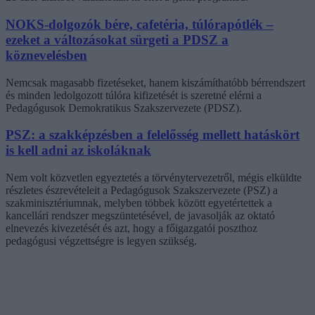
NOKS-dolgozók bére, cafetéria, túlórapótlék –
ezeket a változásokat sürgeti a PDSZ a
köznevelésben
Nemcsak magasabb fizetéseket, hanem kiszámíthatóbb bérrendszert
és minden ledolgozott túlóra kifizetését is szeretné elérni a
Pedagógusok Demokratikus Szakszervezete (PDSZ).
PSZ: a szakképzésben a felelősség mellett hatáskört
is kell adni az iskoláknak
Nem volt közvetlen egyeztetés a törvénytervezetről, mégis elküldte
részletes észrevételeit a Pedagógusok Szakszervezete (PSZ) a
szakminisztériumnak, melyben többek között egyetértettek a
kancellári rendszer megszüntetésével, de javasolják az oktató
elnevezés kivezetését és azt, hogy a főigazgatói poszthoz
pedagógusi végzettségre is legyen szükség.