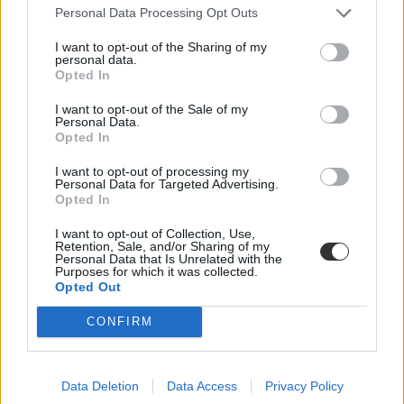
Personal Data Processing Opt Outs
I want to opt-out of the Sharing of my
personal data.
Opted In
I want to opt-out of the Sale of my
Personal Data.
Opted In
tanársztrájk
I want to opt-out of processing my
pedagógussztrájk
Personal Data for Targeted Advertising.
pedagógus sztrájk
Opted In
polgári engedetlenség
tanári tiltakozás
I want to opt-out of Collection, Use,
március 16 sztrájk
Retention, Sale, and/or Sharing of my
Personal Data that Is Unrelated with the
polgári engedetlenség iskola
Purposes for which it was collected.
Opted Out
CONFIRM
Data Deletion
Data Access
Privacy Policy