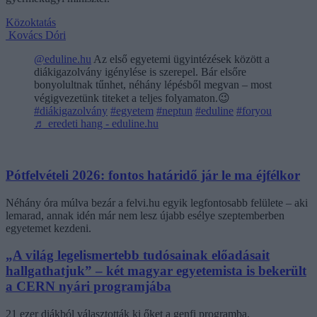
Közoktatás
Kovács Dóri
@eduline.hu
Az első egyetemi ügyintézések között a
diákigazolvány igénylése is szerepel. Bár elsőre
bonyolultnak tűnhet, néhány lépésből megvan – most
végigvezetünk titeket a teljes folyamaton.😉
#diákigazolvány
#egyetem
#neptun
#eduline
#foryou
♬ eredeti hang - eduline.hu
Pótfelvételi 2026: fontos határidő jár le ma éjfélkor
Néhány óra múlva bezár a felvi.hu egyik legfontosabb felülete – aki
lemarad, annak idén már nem lesz újabb esélye szeptemberben
egyetemet kezdeni.
„A világ legelismertebb tudósainak előadásait
hallgathatjuk” – két magyar egyetemista is bekerült
a CERN nyári programjába
21 ezer diákból választották ki őket a genfi programba.