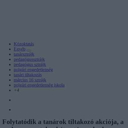
Közoktatás
Egyéb
tanársztrájk
pedagógussztrájk
pedagógus sztrájk
polgári engedetlenség
tanári tiltakozás
március 16 sztrájk
polgári engedetlenség iskola
+4
Folytatódik a tanárok tiltakozó akciója, a