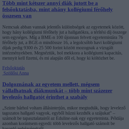
Több mint kétszer annyi diák jutott be a
felsőoktatásba, mint ahány kollégiumi férőhely
összesen van
Nemcsak abban vannak jelentős különbségek az egyetemek között,
hogy hány kollégiumi férőhely jut a hallgatókra, a térítési díj összege
sem egységes. Míg a BME-n 100 újonnan felvett egyetemistára 76
férőhely jut, a BGE-n mindössze 16, a legolcsóbb havi kollégiumi
díjak pedig 9300 és 25 500 forint között mozognak a vizsgált
intézményekben. Megnéztük, hol mekkora a kollégiumi kapacitás,
mennyit kell fizetni, és mi alapján dől el, hogy ki költözhet be.
Felsőoktatás
Szöllősi Anna
Dolgoznának az egyetem mellett, mégsem
vállalhatnak diákmunkát – több mint százezer
levelezős hallgatót érinthet a szabály
„Szinte bárhol voltam állásinterjún, mikor megtudták, hogy levelező
tagozatos hallgató vagyok, egyből húzni kezdték a szájukat” –
számolt be tapasztalatairól az Eduline-nak egy egyetemista. Példája
azonban korántsem egyedi: több levelezős hallgató számolt be
hasonló nehézségekről.