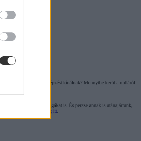
Budapesten, és milyen képzést kínálnak? Mennyibe kerül a nulláról
s segít.
ai és az online nyelvvizsgákat is. És persze annak is utánajártunk,
oknál
vagy rendeljétek meg itt
.