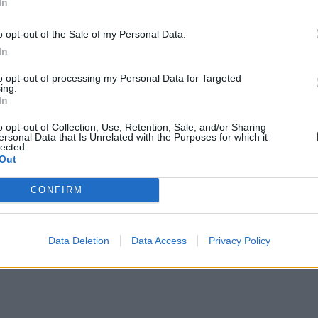
In
o opt-out of the Sale of my Personal Data.
In
to opt-out of processing my Personal Data for Targeted
ing.
In
o opt-out of Collection, Use, Retention, Sale, and/or Sharing
ersonal Data that Is Unrelated with the Purposes for which it
lected.
Out
abaangol” és az „ovis német”? Milyen két tannyelvű iskolák működnek 
CONFIRM
Nyelvtanulás 2022 kiadványában
, amely a nyelvvizsga előtt állóknak i
vizsgatípusokat, megnéztük a feladatokat és az árakat, sőt még a szakm
Data Deletion
Data Access
Privacy Policy
rok fele. A HVG Nyelvtanulás 2022 kiadványt keressétek az újságárus