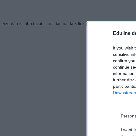
Szerdán is több tucat iskola tanárai kezdtek polgári engedetlenségi akci
Eduline d
If you wish 
sensitive in
confirm you
continue se
information 
further disc
participants
Downstream 
Persona
I want t