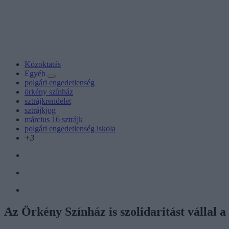
Közoktatás
Egyéb
polgári engedetlenség
örkény színház
sztrájkrendelet
sztrájkjog
március 16 sztrájk
polgári engedetlenség iskola
+3
Az Örkény Színház is szolidaritást vállal a