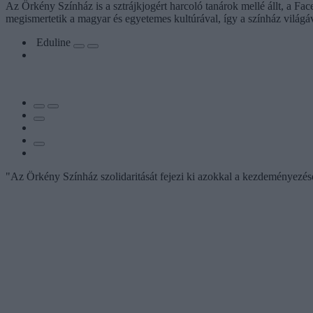
Az Örkény Színház is a sztrájkjogért harcoló tanárok mellé állt, a F
megismertetik a magyar és egyetemes kultúrával, így a színház világáv
Eduline
"Az Örkény Színház szolidaritását fejezi ki azokkal a kezdeményezés