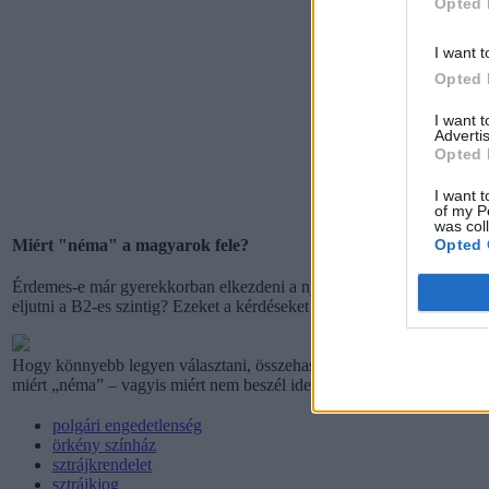
Opted 
I want t
Opted 
I want 
Advertis
Opted 
I want t
of my P
was col
Opted 
Miért "néma" a magyarok fele?
Érdemes-e már gyerekkorban elkezdeni a nyelvtanulást? Mire jó a „b
eljutni a B2-es szintig? Ezeket a kérdéseket is megválaszoljuk a
HVG 
Hogy könnyebb legyen választani, összehasonlítottuk a legnépszerűbb 
miért „néma” – vagyis miért nem beszél idegen nyelveket – a magya
polgári engedetlenség
örkény színház
sztrájkrendelet
sztrájkjog