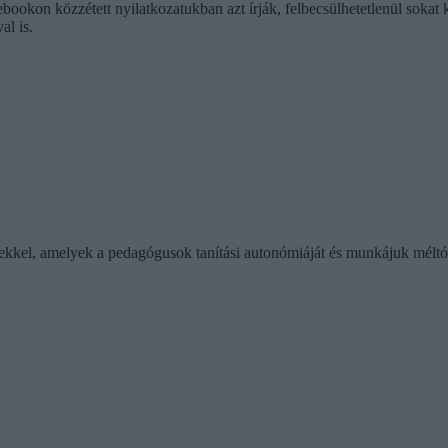
acebookon közzétett nyilatkozatukban azt írják, felbecsülhetetlenül sok
al is.
ekkel, amelyek a pedagógusok tanítási autonómiáját és munkájuk méltó 