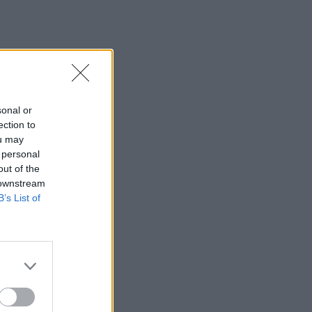
sonal or
ection to
ou may
 personal
out of the
 downstream
B’s List of