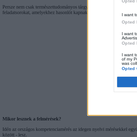
Opted 
Persze nem csak természettudományos tárgyakból, hanem matekból é
feladatsorokat, amelyekhez hasonlót kapnak majd a diákok tavasszal.
I want t
Opted 
I want 
Advertis
Opted 
I want t
of my P
was col
Opted 
Mikor lesznek a felmérések?
Idén az országos kompetenciamérés az idegen nyelvi mérésekkel együtt
között - lesz.