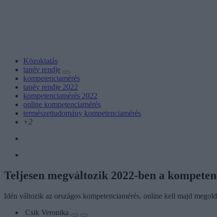
Közoktatás
tanév rendje
kompetenciamérés
tanév rendje 2022
kompetenciamérés 2022
online kompetenciamérés
természettudomány kompetenciamérés
+2
Teljesen megváltozik 2022-ben a kompeten
Idén változik az országos kompetenciamérés, online kell majd megold
Csik Veronika