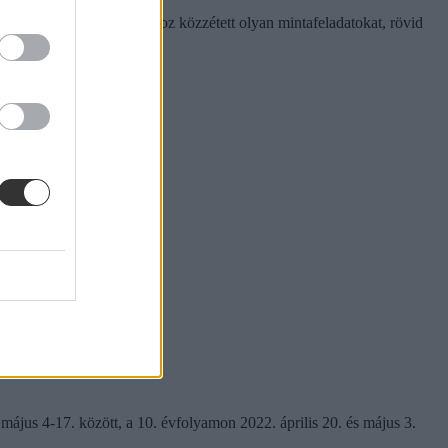
tal ugyanis minden tárgyhoz közzétett olyan mintafeladatokat, rövid
ájus 4-17. között, a 10. évfolyamon 2022. április 20. és május 3.