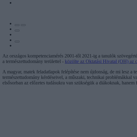
Az országos kompetenciamérés 2001-től 2021-ig a tanulók szövegértés
a természettudomány területtel -
közölte az Oktatási Hivatal (OH) az 
A magyar, matek feladatlapok felépítése nem újdonság, de mi lesz a t
természettudomány kérdéseivel, a műszaki, technikai problémákkal v
elsősorban az előzetes tudásukra van szükségük a diákoknak, hanem fel