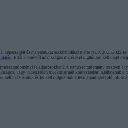
i képességeit és matematikai eszköztudását mérte fel. A 2021/2022-es 
oldalán
. Ettől a tanévtől az országos méréseket digitálisan kell majd me
ermészettudoményi feladatsorokban? A természettudomány tesztben egy fe
alóságos, vagy valószerűen megkonstruált kontextusban találkoznak a
 kell használniuk és fel kell dolgozniuk a feladatban szereplő informá