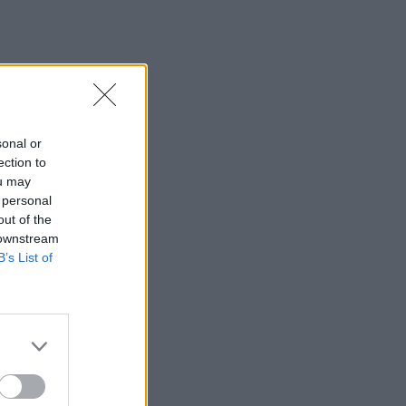
sonal or
ection to
ou may
 personal
out of the
 downstream
B’s List of