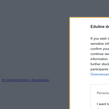
Eduline d
If you wish 
sensitive in
confirm you
continue se
information 
further disc
participants
Downstream 
Itt megnézhetitek a feladatokat.
Persona
I want t