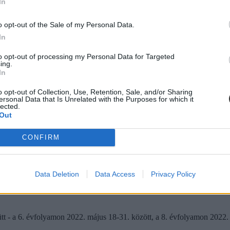
In
s magyarból is megnézhetitek már a
próbafeladatokat
, az Oktatási Hiva
o opt-out of the Sale of my Personal Data.
In
to opt-out of processing my Personal Data for Targeted
ing.
In
o opt-out of Collection, Use, Retention, Sale, and/or Sharing
ersonal Data that Is Unrelated with the Purposes for which it
lected.
Out
CONFIRM
Data Deletion
Data Access
Privacy Policy
 - a 6. évfolyamon 2022. május 18-31. között, a 8. évfolyamon 2022. m