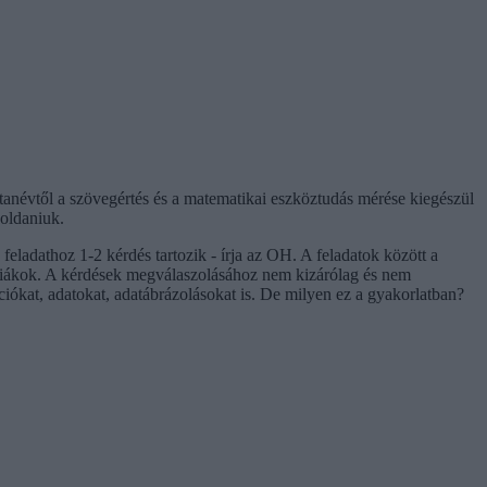
tanévtől a szövegértés és a matematikai eszköztudás mérése kiegészül
goldaniuk.
ladathoz 1-2 kérdés tartozik - írja az OH. A feladatok között a
 diákok. A kérdések megválaszolásához nem kizárólag és nem
ciókat, adatokat, adatábrázolásokat is. De milyen ez a gyakorlatban?