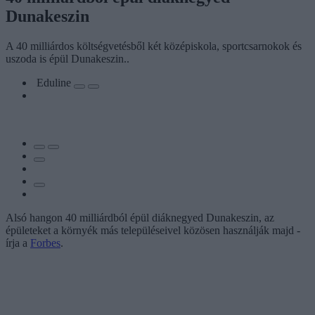
Dunakeszin
A 40 milliárdos költségvetésből két középiskola, sportcsarnokok és
uszoda is épül Dunakeszin..
Eduline
Alsó hangon 40 milliárdból épül diáknegyed Dunakeszin, az
épületeket a környék más településeivel közösen használják majd -
írja a
Forbes
.