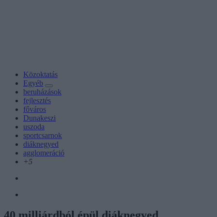
Közoktatás
Egyéb
beruházások
fejlesztés
főváros
Dunakeszi
uszoda
sportcsarnok
diáknegyed
agglomeráció
+5
40 milliárdból épül diáknegyed