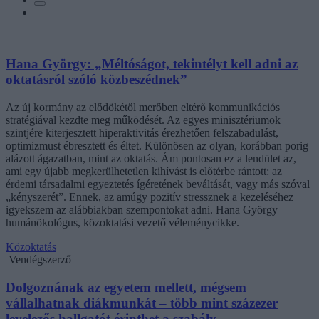
Hana György: „Méltóságot, tekintélyt kell adni az
oktatásról szóló közbeszédnek”
Az új kormány az elődökétől merőben eltérő kommunikációs
stratégiával kezdte meg működését. Az egyes minisztériumok
szintjére kiterjesztett hiperaktivitás érezhetően felszabadulást,
optimizmust ébresztett és éltet. Különösen az olyan, korábban porig
alázott ágazatban, mint az oktatás. Ám pontosan ez a lendület az,
ami egy újabb megkerülhetetlen kihívást is előtérbe rántott: az
érdemi társadalmi egyeztetés ígéretének beváltását, vagy más szóval
„kényszerét”. Ennek, az amúgy pozitív stressznek a kezeléséhez
igyekszem az alábbiakban szempontokat adni. Hana György
humánökológus, közoktatási vezető véleménycikke.
Közoktatás
Vendégszerző
Dolgoznának az egyetem mellett, mégsem
vállalhatnak diákmunkát – több mint százezer
levelezős hallgatót érinthet a szabály