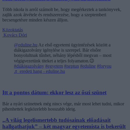
Több iskola is arról számolt be, hogy megérkeztek a tankönyvek,
zajlik azok átvétele és rendszerezése, hogy a szeptemberi
becsengetésre minden készen álljon.
Közoktatás
Kovács Dóri
@eduline.hu
Az első egyetemi ügyintézések között a
diákigazolvány igénylése is szerepel. Bár elsőre
bonyolultnak tűnhet, néhány lépésből megvan – most
végigvezetünk titeket a teljes folyamaton.😉
#diákigazolvány
#egyetem
#neptun
#eduline
#foryou
♬ eredeti hang - eduline.hu
Itt a pontos dátum: ekkor lesz az őszi szünet
Bár a nyári szünetnek még nincs vége, már most lehet tudni, mikor
pihenhettek legközelebb hosszabb ideig.
„A világ legelismertebb tudósainak előadásait
hallgathatjuk” – két magyar egyetemista is bekerült