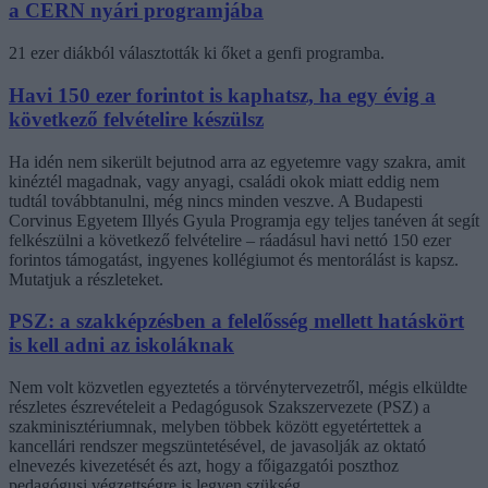
a CERN nyári programjába
21 ezer diákból választották ki őket a genfi programba.
Havi 150 ezer forintot is kaphatsz, ha egy évig a
következő felvételire készülsz
Ha idén nem sikerült bejutnod arra az egyetemre vagy szakra, amit
kinéztél magadnak, vagy anyagi, családi okok miatt eddig nem
tudtál továbbtanulni, még nincs minden veszve. A Budapesti
Corvinus Egyetem Illyés Gyula Programja egy teljes tanéven át segít
felkészülni a következő felvételire – ráadásul havi nettó 150 ezer
forintos támogatást, ingyenes kollégiumot és mentorálást is kapsz.
Mutatjuk a részleteket.
PSZ: a szakképzésben a felelősség mellett hatáskört
is kell adni az iskoláknak
Nem volt közvetlen egyeztetés a törvénytervezetről, mégis elküldte
részletes észrevételeit a Pedagógusok Szakszervezete (PSZ) a
szakminisztériumnak, melyben többek között egyetértettek a
kancellári rendszer megszüntetésével, de javasolják az oktató
elnevezés kivezetését és azt, hogy a főigazgatói poszthoz
pedagógusi végzettségre is legyen szükség.