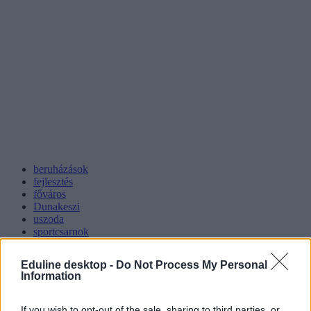
beruházások
fejlesztés
főváros
Dunakeszi
uszoda
sportcsarnok
diáknegyed
agglomeráció
Eduline desktop -
Do Not Process My Personal
Information
If you wish to opt-out of the sale, sharing to third parties, or