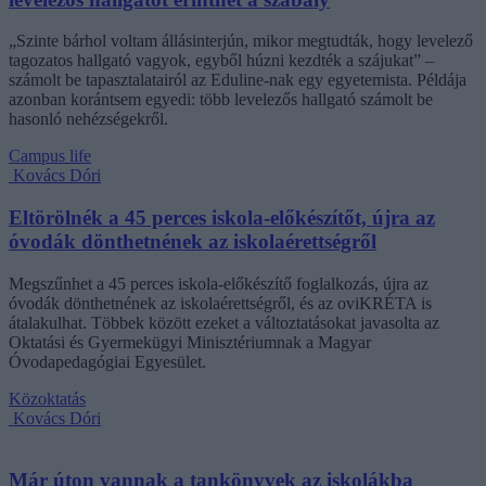
„Szinte bárhol voltam állásinterjún, mikor megtudták, hogy levelező
tagozatos hallgató vagyok, egyből húzni kezdték a szájukat” –
számolt be tapasztalatairól az Eduline-nak egy egyetemista. Példája
azonban korántsem egyedi: több levelezős hallgató számolt be
hasonló nehézségekről.
Campus life
Kovács Dóri
Eltörölnék a 45 perces iskola-előkészítőt, újra az
óvodák dönthetnének az iskolaérettségről
Megszűnhet a 45 perces iskola-előkészítő foglalkozás, újra az
óvodák dönthetnének az iskolaérettségről, és az oviKRÉTA is
átalakulhat. Többek között ezeket a változtatásokat javasolta az
Oktatási és Gyermekügyi Minisztériumnak a Magyar
Óvodapedagógiai Egyesület.
Közoktatás
Kovács Dóri
Már úton vannak a tankönyvek az iskolákba