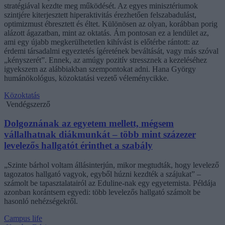
stratégiával kezdte meg működését. Az egyes minisztériumok
szintjére kiterjesztett hiperaktivitás érezhetően felszabadulást,
optimizmust ébresztett és éltet. Különösen az olyan, korábban porig
alázott ágazatban, mint az oktatás. Ám pontosan ez a lendület az,
ami egy újabb megkerülhetetlen kihívást is előtérbe rántott: az
érdemi társadalmi egyeztetés ígéretének beváltását, vagy más szóval
„kényszerét”. Ennek, az amúgy pozitív stressznek a kezeléséhez
igyekszem az alábbiakban szempontokat adni. Hana György
humánökológus, közoktatási vezető véleménycikke.
Közoktatás
Vendégszerző
Dolgoznának az egyetem mellett, mégsem
vállalhatnak diákmunkát – több mint százezer
levelezős hallgatót érinthet a szabály
„Szinte bárhol voltam állásinterjún, mikor megtudták, hogy levelező
tagozatos hallgató vagyok, egyből húzni kezdték a szájukat” –
számolt be tapasztalatairól az Eduline-nak egy egyetemista. Példája
azonban korántsem egyedi: több levelezős hallgató számolt be
hasonló nehézségekről.
Campus life