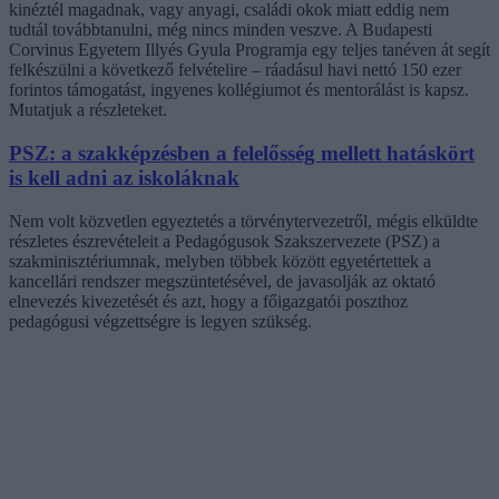
kinéztél magadnak, vagy anyagi, családi okok miatt eddig nem
tudtál továbbtanulni, még nincs minden veszve. A Budapesti
Corvinus Egyetem Illyés Gyula Programja egy teljes tanéven át segít
felkészülni a következő felvételire – ráadásul havi nettó 150 ezer
forintos támogatást, ingyenes kollégiumot és mentorálást is kapsz.
Mutatjuk a részleteket.
PSZ: a szakképzésben a felelősség mellett hatáskört
is kell adni az iskoláknak
Nem volt közvetlen egyeztetés a törvénytervezetről, mégis elküldte
részletes észrevételeit a Pedagógusok Szakszervezete (PSZ) a
szakminisztériumnak, melyben többek között egyetértettek a
kancellári rendszer megszüntetésével, de javasolják az oktató
elnevezés kivezetését és azt, hogy a főigazgatói poszthoz
pedagógusi végzettségre is legyen szükség.