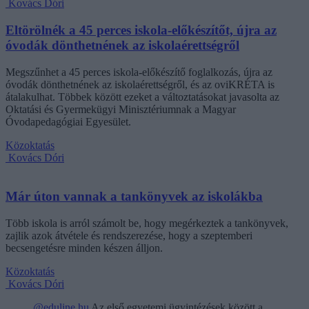
Kovács Dóri
Eltörölnék a 45 perces iskola-előkészítőt, újra az
óvodák dönthetnének az iskolaérettségről
Megszűnhet a 45 perces iskola-előkészítő foglalkozás, újra az
óvodák dönthetnének az iskolaérettségről, és az oviKRÉTA is
átalakulhat. Többek között ezeket a változtatásokat javasolta az
Oktatási és Gyermekügyi Minisztériumnak a Magyar
Óvodapedagógiai Egyesület.
Közoktatás
Kovács Dóri
Már úton vannak a tankönyvek az iskolákba
Több iskola is arról számolt be, hogy megérkeztek a tankönyvek,
zajlik azok átvétele és rendszerezése, hogy a szeptemberi
becsengetésre minden készen álljon.
Közoktatás
Kovács Dóri
@eduline.hu
Az első egyetemi ügyintézések között a