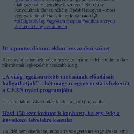
diákigazolvány igénylése is szerepel. Bár elsőre
bonyolultnak tűnhet, néhány lépésből megvan – most
végigvezetünk titeket a teljes folyamaton.😉
#diákigazolvány
#egyetem
#neptun
#eduline
#foryou
♬ eredeti hang - eduline.hu
Itt a pontos dátum: ekkor lesz az őszi szünet
Bár a nyári szünetnek még nincs vége, már most lehet tudni, mikor
pihenhettek legközelebb hosszabb ideig.
„A világ legelismertebb tudósainak előadásait
hallgathatjuk” – két magyar egyetemista is bekerült
a CERN nyári programjába
21 ezer diákból választották ki őket a genfi programba.
Havi 150 ezer forintot is kaphatsz, ha egy évig a
következő felvételire készülsz
Ha idén nem sikerült bejutnod arra az egyetemre vagy szakra, amit