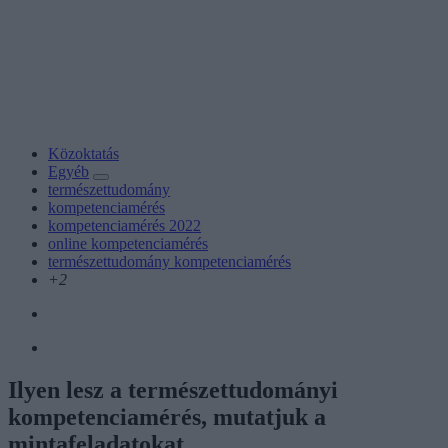
Közoktatás
Egyéb
természettudomány
kompetenciamérés
kompetenciamérés 2022
online kompetenciamérés
természettudomány kompetenciamérés
+2
Ilyen lesz a természettudományi
kompetenciamérés, mutatjuk a
mintafeladatokat