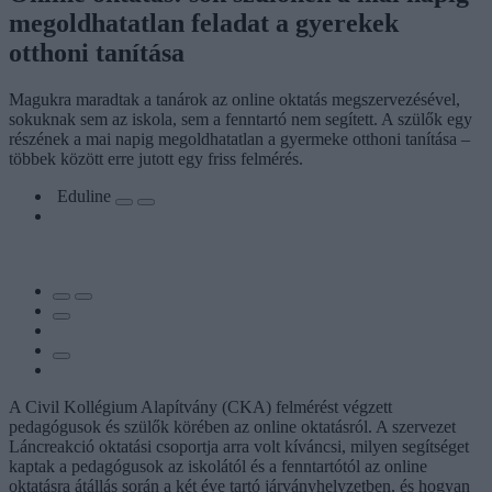
megoldhatatlan feladat a gyerekek
otthoni tanítása
Magukra maradtak a tanárok az online oktatás megszervezésével,
sokuknak sem az iskola, sem a fenntartó nem segített. A szülők egy
részének a mai napig megoldhatatlan a gyermeke otthoni tanítása –
többek között erre jutott egy friss felmérés.
Eduline
A Civil Kollégium Alapítvány (CKA) felmérést végzett
pedagógusok és szülők körében az online oktatásról. A szervezet
Láncreakció oktatási csoportja arra volt kíváncsi, milyen segítséget
kaptak a pedagógusok az iskolától és a fenntartótól az online
oktatásra átállás során a két éve tartó járványhelyzetben, és hogyan