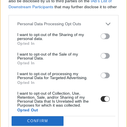
also be disclosed by us to third parties on the
IAB’s List of
Downstream Participants
that may further disclose it to other
third parties.
Personal Data Processing Opt Outs
I want to opt-out of the Sharing of my
personal data.
Opted In
I want to opt-out of the Sale of my
Personal Data.
Opted In
I want to opt-out of processing my
Personal Data for Targeted Advertising.
Opted In
koronavírus
I want to opt-out of Collection, Use,
távoktatás
Retention, Sale, and/or Sharing of my
online oktatás
Personal Data that Is Unrelated with the
koronavírus-járvány
Purposes for which it was collected.
Opted Out
Civil Kollégium Alapítvány
karantén
CONFIRM