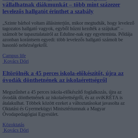
vállalhatnak diákmunkát – több mint százezer
levelezős hallgatót érinthet a szabály
„Szinte bárhol voltam állásinterjún, mikor megtudták, hogy levelező
tagozatos hallgató vagyok, egyből húzni kezdték a szájukat” –
számolt be tapasztalatairól az Eduline-nak egy egyetemista. Példája
azonban korántsem egyedi: több levelezős hallgató számolt be
hasonló nehézségekről.
Campus life
Kovács Dóri
Eltörölnék a 45 perces iskola-előkészítőt, újra az
óvodák dönthetnének az iskolaérettségről
Megszűnhet a 45 perces iskola-előkészítő foglalkozás, újra az
óvodák dönthetnének az iskolaérettségről, és az oviKRÉTA is
átalakulhat. Többek között ezeket a változtatásokat javasolta az
Oktatási és Gyermekügyi Minisztériumnak a Magyar
Óvodapedagógiai Egyesület.
Közoktatás
Kovács Dóri