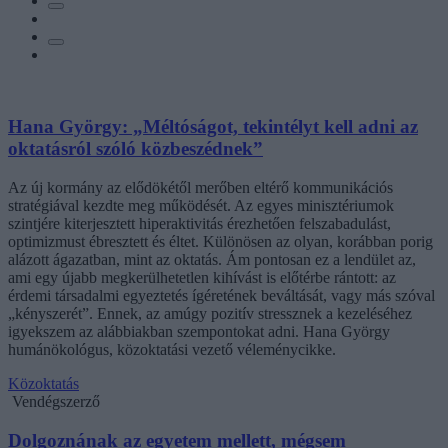
Hana György: „Méltóságot, tekintélyt kell adni az
oktatásról szóló közbeszédnek”
Az új kormány az elődökétől merőben eltérő kommunikációs
stratégiával kezdte meg működését. Az egyes minisztériumok
szintjére kiterjesztett hiperaktivitás érezhetően felszabadulást,
optimizmust ébresztett és éltet. Különösen az olyan, korábban porig
alázott ágazatban, mint az oktatás. Ám pontosan ez a lendület az,
ami egy újabb megkerülhetetlen kihívást is előtérbe rántott: az
érdemi társadalmi egyeztetés ígéretének beváltását, vagy más szóval
„kényszerét”. Ennek, az amúgy pozitív stressznek a kezeléséhez
igyekszem az alábbiakban szempontokat adni. Hana György
humánökológus, közoktatási vezető véleménycikke.
Közoktatás
Vendégszerző
Dolgoznának az egyetem mellett, mégsem