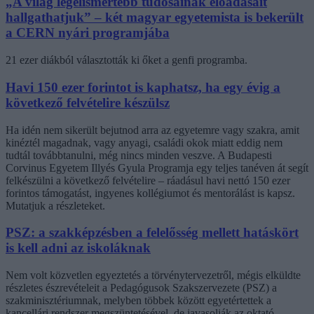
„A világ legelismertebb tudósainak előadásait
hallgathatjuk” – két magyar egyetemista is bekerült
a CERN nyári programjába
21 ezer diákból választották ki őket a genfi programba.
Havi 150 ezer forintot is kaphatsz, ha egy évig a
következő felvételire készülsz
Ha idén nem sikerült bejutnod arra az egyetemre vagy szakra, amit
kinéztél magadnak, vagy anyagi, családi okok miatt eddig nem
tudtál továbbtanulni, még nincs minden veszve. A Budapesti
Corvinus Egyetem Illyés Gyula Programja egy teljes tanéven át segít
felkészülni a következő felvételire – ráadásul havi nettó 150 ezer
forintos támogatást, ingyenes kollégiumot és mentorálást is kapsz.
Mutatjuk a részleteket.
PSZ: a szakképzésben a felelősség mellett hatáskört
is kell adni az iskoláknak
Nem volt közvetlen egyeztetés a törvénytervezetről, mégis elküldte
részletes észrevételeit a Pedagógusok Szakszervezete (PSZ) a
szakminisztériumnak, melyben többek között egyetértettek a
kancellári rendszer megszüntetésével, de javasolják az oktató