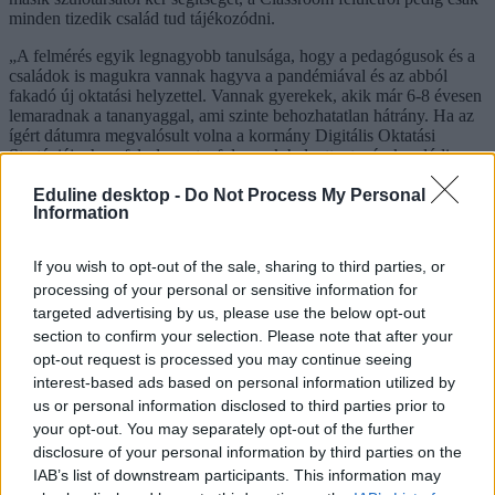
minden tizedik család tud tájékozódni.
„A felmérés egyik legnagyobb tanulsága, hogy a pedagógusok és a
családok is magukra vannak hagyva a pandémiával és az abból
fakadó új oktatási helyzettel. Vannak gyerekek, akik már 6-8 évesen
lemaradnak a tananyaggal, ami szinte behozhatatlan hátrány. Ha az
ígért dátumra megvalósult volna a kormány Digitális Oktatási
Stratégiája, ha a felesleges tanfolyamok helyett a tanárok valódi
felkészítést kaptak volna az online oktatásra, ha korszerű
Eduline desktop -
Do Not Process My Personal
eszközparkkal rendelkeznének az iskolák, ha a hátrányos helyzetű
Information
gyerekeknek is lenne esélyük bekapcsolódni egy online órába,
enyhíthető lenne ez a kár. A negyedik hullám kellős közepén ez a
téma még csak be sem kerül a politikai közbeszédbe, szülői
If you wish to opt-out of the sale, sharing to third parties, or
Facebook-csoportok keretein belül marad. A felméréssel egy
processing of your personal or sensitive information for
szakmai és politikai párbeszédet kívánunk elindítani” – idézi a
targeted advertising by us, please use the below opt-out
közlemény Jász Krisztinát, a Láncreakció szakmai tanácsadóját.
section to confirm your selection. Please note that after your
A Láncreakció a Civil Kollégium Alapítvány projektcsapata, céljuk
opt-out request is processed you may continue seeing
a digitális oktatás valódi megvalósítása, amely nélkülözhetetlen az
interest-based ads based on personal information utilized by
esélyegyenlőség megteremtésében, az érintettek és szakemberek
us or personal information disclosed to third parties prior to
bevonásával szeretnék minél pontosabban és látványosabban
your opt-out. You may separately opt-out of the further
azonosítani az oktatási problémákat, ezért Facebookon is várják a
tapasztalatokat.
disclosure of your personal information by third parties on the
IAB’s list of downstream participants. This information may