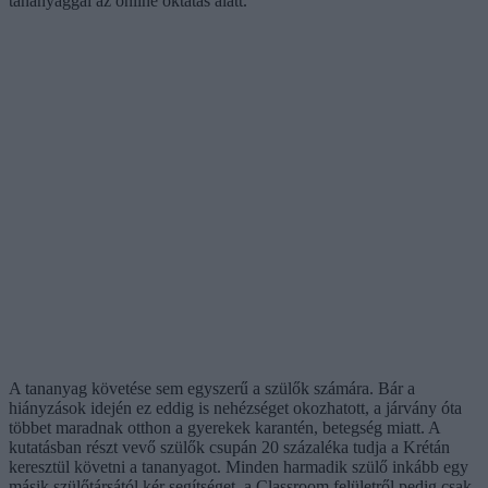
tananyaggal az online oktatás alatt.
A tananyag követése sem egyszerű a szülők számára. Bár a
hiányzások idején ez eddig is nehézséget okozhatott, a járvány óta
többet maradnak otthon a gyerekek karantén, betegség miatt. A
kutatásban részt vevő szülők csupán 20 százaléka tudja a Krétán
keresztül követni a tananyagot. Minden harmadik szülő inkább egy
másik szülőtársától kér segítséget, a Classroom felületről pedig csak