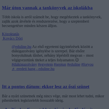
Már úton vannak a tankönyvek az iskolákba
Több iskola is arról számolt be, hogy megérkeztek a tankönyvek,
zajlik azok átvétele és rendszerezése, hogy a szeptemberi
becsengetésre minden készen álljon.
Közoktatás
Kovács Dóri
@eduline.hu
Az első egyetemi ügyintézések között a
diákigazolvány igénylése is szerepel. Bár elsőre
bonyolultnak tűnhet, néhány lépésből megvan – most
végigvezetünk titeket a teljes folyamaton.😉
#diákigazolvány
#egyetem
#neptun
#eduline
#foryou
♬ eredeti hang - eduline.hu
Itt a pontos dátum: ekkor lesz az őszi szünet
Bár a nyári szünetnek még nincs vége, már most lehet tudni, mikor
pihenhettek legközelebb hosszabb ideig.