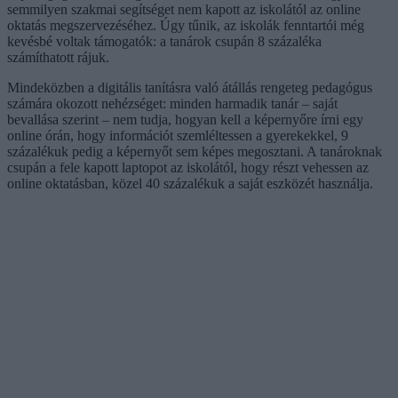
semmilyen szakmai segítséget nem kapott az iskolától az online
oktatás megszervezéséhez. Úgy tűnik, az iskolák fenntartói még
kevésbé voltak támogatók: a tanárok csupán 8 százaléka
számíthatott rájuk.
Mindeközben a digitális tanításra való átállás rengeteg pedagógus
számára okozott nehézséget: minden harmadik tanár – saját
bevallása szerint – nem tudja, hogyan kell a képernyőre írni egy
online órán, hogy információt szemléltessen a gyerekekkel, 9
százalékuk pedig a képernyőt sem képes megosztani. A tanároknak
csupán a fele kapott laptopot az iskolától, hogy részt vehessen az
online oktatásban, közel 40 százalékuk a saját eszközét használja.