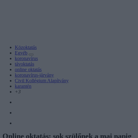
Közoktatás
Egyéb
koronavírus
távoktatás
online oktatás
koronavírus-járvány
Civil Kollégium Alapítvány
karantén
+3
Online oktatás: sok szülőnek a mai napig