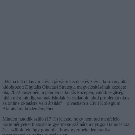
„Hiába telt el lassan 2 év a járvány kezdete és 3 év a kormány által
kidolgozott Digitális Oktatási Stratégia megvalósításának kezdete
óta, 2022 küszöbén, a pandémia kellős közepén, valódi segítség
híján még mindig vannak iskolák és családok, ahol problémát okoz
az online oktatásra való átállás” – olvasható a Civil Kollégium
Alapítvány közleményében.
Minden hatodik szülő (17 %) jelezte, hogy nem tud megfelelő
körülményeket biztosítani gyermeke számára a nyugodt tanuláshoz,
és a szülők fele úgy gondolja, hogy gyermeke lemaradt a