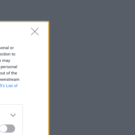
sonal or
ection to
ou may
 personal
out of the
 downstream
B’s List of