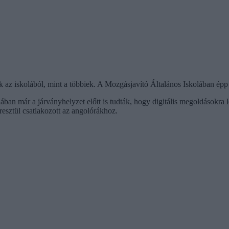
z iskolából, mint a többiek. A Mozgásjavító Általános Iskolában épp e
ában már a járványhelyzet előtt is tudták, hogy digitális megoldásokra
resztül csatlakozott az angolórákhoz.