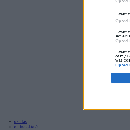
Opted 
I want t
Opted 
I want 
Advertis
Opted 
I want t
of my P
was col
Opted 
oktatás
online oktatás