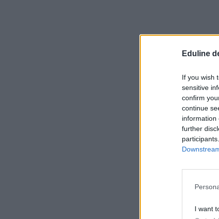
Eduline d
If you wish 
sensitive in
confirm you
continue se
information 
further disc
participants
Downstream 
Persona
I want t