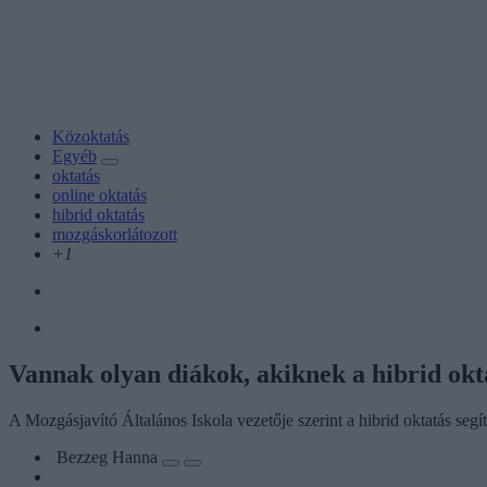
Közoktatás
Egyéb
oktatás
online oktatás
hibrid oktatás
mozgáskorlátozott
+1
Vannak olyan diákok, akiknek a hibrid okta
A Mozgásjavító Általános Iskola vezetője szerint a hibrid oktatás segí
Bezzeg Hanna