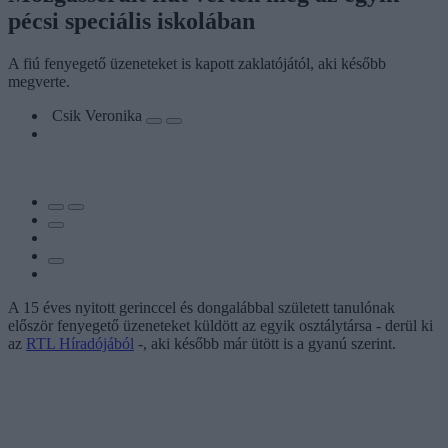
pécsi speciális iskolában
A fiú fenyegető üzeneteket is kapott zaklatójától, aki később
megverte.
Csik Veronika
A 15 éves nyitott gerinccel és dongalábbal született tanulónak
először fenyegető üzeneteket küldött az egyik osztálytársa - derül ki
az
RTL Híradójából
-, aki később már ütött is a gyanú szerint.