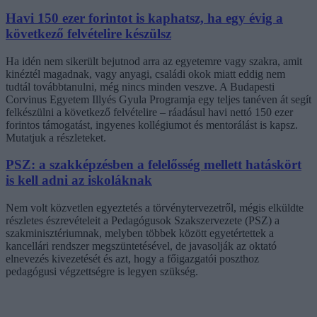
Havi 150 ezer forintot is kaphatsz, ha egy évig a
következő felvételire készülsz
Ha idén nem sikerült bejutnod arra az egyetemre vagy szakra, amit
kinéztél magadnak, vagy anyagi, családi okok miatt eddig nem
tudtál továbbtanulni, még nincs minden veszve. A Budapesti
Corvinus Egyetem Illyés Gyula Programja egy teljes tanéven át segít
felkészülni a következő felvételire – ráadásul havi nettó 150 ezer
forintos támogatást, ingyenes kollégiumot és mentorálást is kapsz.
Mutatjuk a részleteket.
PSZ: a szakképzésben a felelősség mellett hatáskört
is kell adni az iskoláknak
Nem volt közvetlen egyeztetés a törvénytervezetről, mégis elküldte
részletes észrevételeit a Pedagógusok Szakszervezete (PSZ) a
szakminisztériumnak, melyben többek között egyetértettek a
kancellári rendszer megszüntetésével, de javasolják az oktató
elnevezés kivezetését és azt, hogy a főigazgatói poszthoz
pedagógusi végzettségre is legyen szükség.