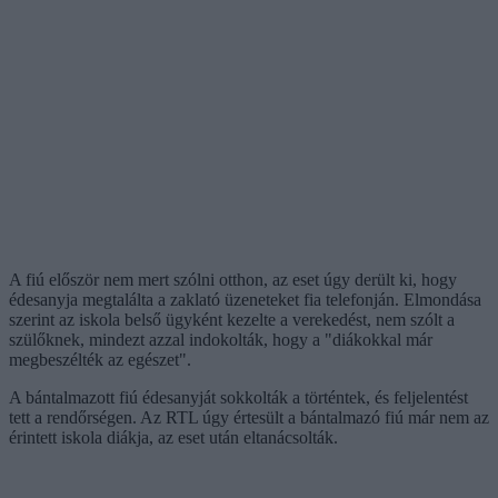
A fiú először nem mert szólni otthon, az eset úgy derült ki, hogy
édesanyja megtalálta a zaklató üzeneteket fia telefonján. Elmondása
szerint az iskola belső ügyként kezelte a verekedést, nem szólt a
szülőknek, mindezt azzal indokolták, hogy a "diákokkal már
megbeszélték az egészet".
A bántalmazott fiú édesanyját sokkolták a történtek, és feljelentést
tett a rendőrségen. Az RTL úgy értesült a bántalmazó fiú már nem az
érintett iskola diákja, az eset után eltanácsolták.