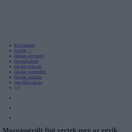
Közoktatás
Egyéb
iskolai agresszió
mozgássérült
iskolai erőszak
iskolai verekedés
iskolai zaklatás
speciális iskola
+3
Mozgássérült fiút vertek meg az egyik