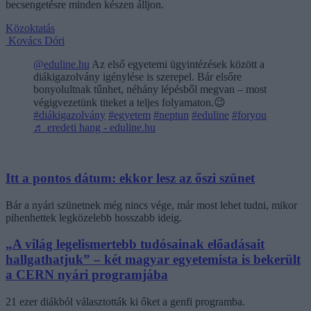
becsengetésre minden készen álljon.
Közoktatás
Kovács Dóri
@eduline.hu
Az első egyetemi ügyintézések között a
diákigazolvány igénylése is szerepel. Bár elsőre
bonyolultnak tűnhet, néhány lépésből megvan – most
végigvezetünk titeket a teljes folyamaton.😉
#diákigazolvány
#egyetem
#neptun
#eduline
#foryou
♬ eredeti hang - eduline.hu
Itt a pontos dátum: ekkor lesz az őszi szünet
Bár a nyári szünetnek még nincs vége, már most lehet tudni, mikor
pihenhettek legközelebb hosszabb ideig.
„A világ legelismertebb tudósainak előadásait
hallgathatjuk” – két magyar egyetemista is bekerült
a CERN nyári programjába
21 ezer diákból választották ki őket a genfi programba.