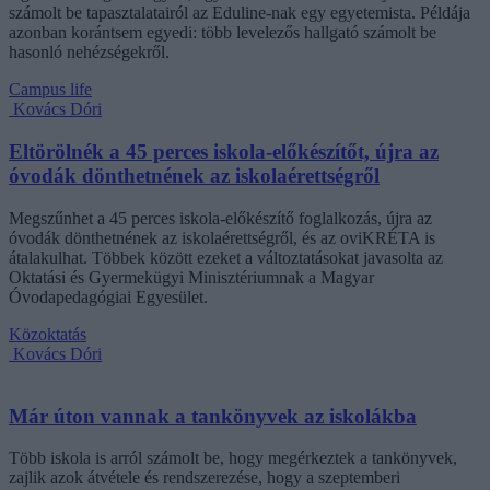
számolt be tapasztalatairól az Eduline-nak egy egyetemista. Példája
azonban korántsem egyedi: több levelezős hallgató számolt be
hasonló nehézségekről.
Campus life
Kovács Dóri
Eltörölnék a 45 perces iskola-előkészítőt, újra az
óvodák dönthetnének az iskolaérettségről
Megszűnhet a 45 perces iskola-előkészítő foglalkozás, újra az
óvodák dönthetnének az iskolaérettségről, és az oviKRÉTA is
átalakulhat. Többek között ezeket a változtatásokat javasolta az
Oktatási és Gyermekügyi Minisztériumnak a Magyar
Óvodapedagógiai Egyesület.
Közoktatás
Kovács Dóri
Már úton vannak a tankönyvek az iskolákba
Több iskola is arról számolt be, hogy megérkeztek a tankönyvek,
zajlik azok átvétele és rendszerezése, hogy a szeptemberi