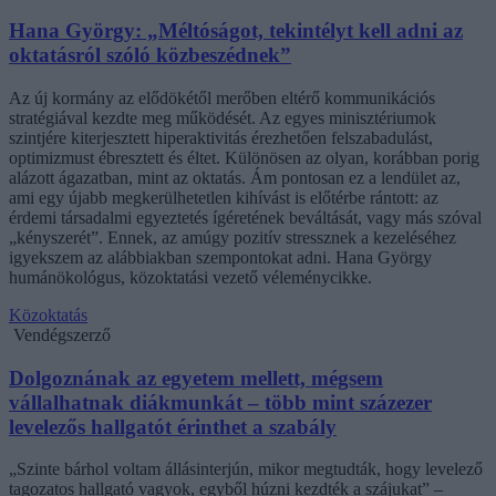
Hana György: „Méltóságot, tekintélyt kell adni az
oktatásról szóló közbeszédnek”
Az új kormány az elődökétől merőben eltérő kommunikációs
stratégiával kezdte meg működését. Az egyes minisztériumok
szintjére kiterjesztett hiperaktivitás érezhetően felszabadulást,
optimizmust ébresztett és éltet. Különösen az olyan, korábban porig
alázott ágazatban, mint az oktatás. Ám pontosan ez a lendület az,
ami egy újabb megkerülhetetlen kihívást is előtérbe rántott: az
érdemi társadalmi egyeztetés ígéretének beváltását, vagy más szóval
„kényszerét”. Ennek, az amúgy pozitív stressznek a kezeléséhez
igyekszem az alábbiakban szempontokat adni. Hana György
humánökológus, közoktatási vezető véleménycikke.
Közoktatás
Vendégszerző
Dolgoznának az egyetem mellett, mégsem
vállalhatnak diákmunkát – több mint százezer
levelezős hallgatót érinthet a szabály
„Szinte bárhol voltam állásinterjún, mikor megtudták, hogy levelező
tagozatos hallgató vagyok, egyből húzni kezdték a szájukat” –