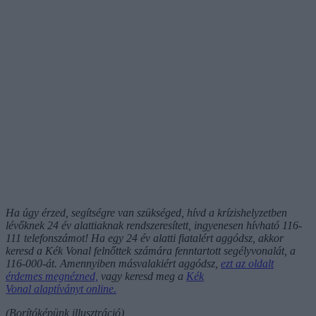
Ha úgy érzed, segítségre van szükséged, hívd a krízishelyzetben
lévőknek 24 év alattiaknak rendszeresített, ingyenesen hívható 116-
111 telefonszámot! Ha egy 24 év alatti fiatalért aggódsz, akkor
keresd a Kék Vonal felnőttek számára fenntartott segélyvonalát, a
116-000-át. Amennyiben másvalakiért aggódsz,
ezt az oldalt
érdemes megnézned,
vagy keresd meg a
Kék
Vonal alaptíványt online.
(Borítóképünk illusztráció)