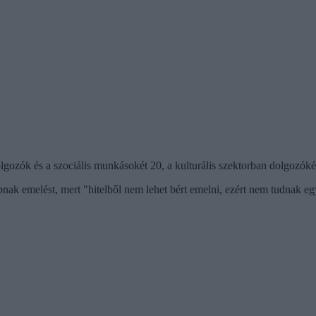
dolgozók és a szociális munkásokét 20, a kulturális szektorban dolgozók
k emelést, mert "hitelből nem lehet bért emelni, ezért nem tudnak egy