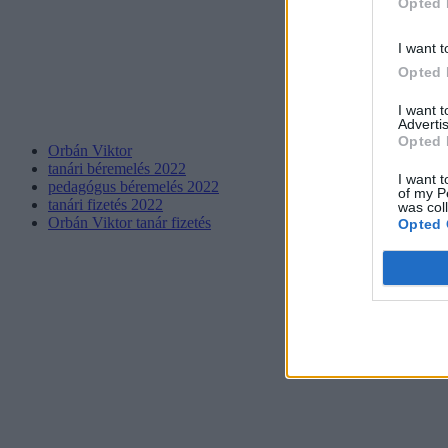
Opted 
I want t
Opted 
I want 
Advertis
Opted 
Orbán Viktor
tanári béremelés 2022
I want t
pedagógus béremelés 2022
of my P
tanári fizetés 2022
was col
Orbán Viktor tanár fizetés
Opted 