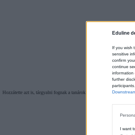
Eduline d
If you wish 
sensitive in
confirm you
continue se
information 
further disc
participants
Downstream 
Hozzátette azt is, tárgyalni fognak a tanárokkal, akik „most épp sztr
Persona
I want t