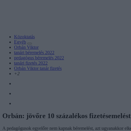
Közoktatás
Egyéb
Orbán Viktor
tanári béremelés 2022
pedagógus béremelés 2022
tanári fizetés 2022
Orbán Viktor tanár fizetés
+2
Orbán: jövőre 10 százalékos fizetésemelés
A pedagógusok egyelőre nem kapnak béremelést, azt ugyanakkor elkép