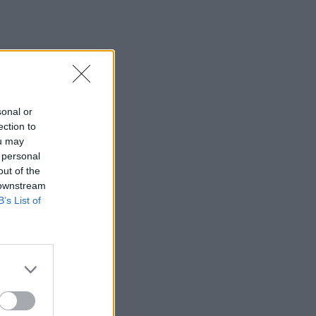
sonal or
ection to
ou may
 personal
out of the
 downstream
B’s List of