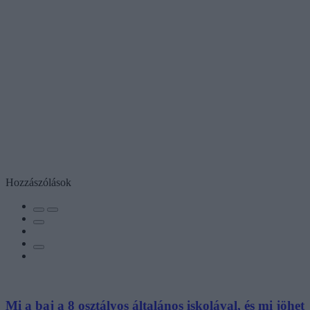
Hozzászólások
Mi a baj a 8 osztályos általános iskolával, és mi jöhet