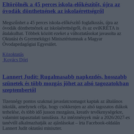
Eltörölnék a 45 perces iskola-előkészítőt, újra az
óvodák dönthetnének az iskolaérettségről
Megszűnhet a 45 perces iskola-előkészítő foglalkozás, újra az
óvodák dönthetnének az iskolaérettségről, és az oviKRÉTA is
átalakulhat. Többek között ezeket a változtatásokat javasolta az
Oktatási és Gyermekügyi Minisztériumnak a Magyar
Óvodapedagógiai Egyesület.
Közoktatás
Kovács Dóri
Lannert Judit: Rugalmasabb napkezdés, hosszabb
szünetek és több mozgás jöhet az alsó tagozatokban
szeptembertől
Tizennégy pontos szakmai javaslatcsomagot kaptak az általános
iskolák, amelynek célja, hogy csökkenjen az alsó tagozatos diákok
terhelése, és több idő jusson mozgásra, kreatív tevékenységekre,
valamint tapasztalati tanulásra. Az intézmények már a 2026/2027-es
tanévtől alkalmazhatják az ajánlásokat – írta Facebook-oldalán
Lannert Judit oktatási miniszter.