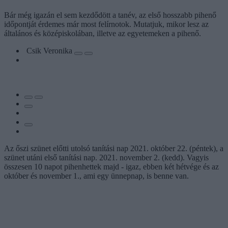
Bár még igazán el sem kezdődött a tanév, az első hosszabb pihenő
időpontját érdemes már most felírnotok. Mutatjuk, mikor lesz az
általános és középiskolában, illetve az egyetemeken a pihenő.
Csik Veronika
Az őszi szünet előtti utolsó tanítási nap 2021. október 22. (péntek), a
szünet utáni első tanítási nap. 2021. november 2. (kedd). Vagyis
összesen 10 napot pihenhettek majd - igaz, ebben két hétvége és az
október és november 1., ami egy ünnepnap, is benne van.