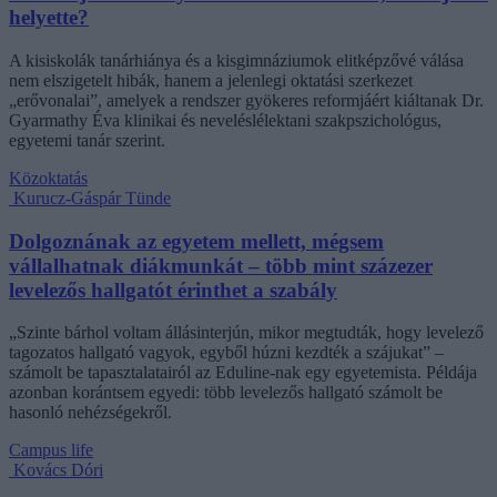
helyette?
A kisiskolák tanárhiánya és a kisgimnáziumok elitképzővé válása
nem elszigetelt hibák, hanem a jelenlegi oktatási szerkezet
„erővonalai”, amelyek a rendszer gyökeres reformjáért kiáltanak Dr.
Gyarmathy Éva klinikai és neveléslélektani szakpszichológus,
egyetemi tanár szerint.
Közoktatás
Kurucz-Gáspár Tünde
Dolgoznának az egyetem mellett, mégsem
vállalhatnak diákmunkát – több mint százezer
levelezős hallgatót érinthet a szabály
„Szinte bárhol voltam állásinterjún, mikor megtudták, hogy levelező
tagozatos hallgató vagyok, egyből húzni kezdték a szájukat” –
számolt be tapasztalatairól az Eduline-nak egy egyetemista. Példája
azonban korántsem egyedi: több levelezős hallgató számolt be
hasonló nehézségekről.
Campus life
Kovács Dóri