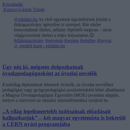
Közoktatás
Kurucz-Gáspár Tünde
@eduline.hu
Az első egyetemi ügyintézések között a
diákigazolvány igénylése is szerepel. Bár elsőre
bonyolultnak tűnhet, néhány lépésből megvan – most
végigvezetünk titeket a teljes folyamaton.😉
#diákigazolvány
#egyetem
#neptun
#eduline
#foryou
♬ eredeti hang - eduline.hu
Úgy néz ki, mégsem dolgozhatnak
óvodapedagógusként az óvodai nevelők
Kizárólag diplomások lehetnek óvónők, az óvodai nevelőket
pedagógiai vagy gyógypedagógiai asszisztensként lehet alkalmazni
a Magyar Óvodapedagógiai Egyesület (MOE) javaslata alapján,
melyet a szervezet az oktatási minisztériumhoz nyújtott be.
„A világ legelismertebb tudósainak előadásait
hallgathatjuk” – két magyar egyetemista is bekerült
a CERN nyári programjába