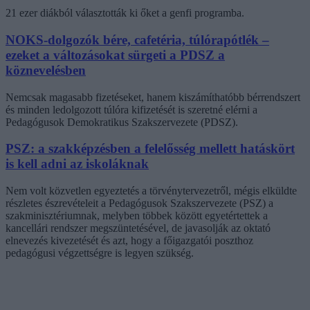
21 ezer diákból választották ki őket a genfi programba.
NOKS-dolgozók bére, cafetéria, túlórapótlék –
ezeket a változásokat sürgeti a PDSZ a
köznevelésben
Nemcsak magasabb fizetéseket, hanem kiszámíthatóbb bérrendszert
és minden ledolgozott túlóra kifizetését is szeretné elérni a
Pedagógusok Demokratikus Szakszervezete (PDSZ).
PSZ: a szakképzésben a felelősség mellett hatáskört
is kell adni az iskoláknak
Nem volt közvetlen egyeztetés a törvénytervezetről, mégis elküldte
részletes észrevételeit a Pedagógusok Szakszervezete (PSZ) a
szakminisztériumnak, melyben többek között egyetértettek a
kancellári rendszer megszüntetésével, de javasolják az oktató
elnevezés kivezetését és azt, hogy a főigazgatói poszthoz
pedagógusi végzettségre is legyen szükség.