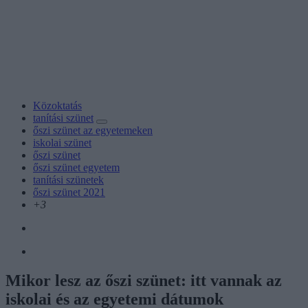
Közoktatás
tanítási szünet
őszi szünet az egyetemeken
iskolai szünet
őszi szünet
őszi szünet egyetem
tanítási szünetek
őszi szünet 2021
+3
Mikor lesz az őszi szünet: itt vannak az
iskolai és az egyetemi dátumok