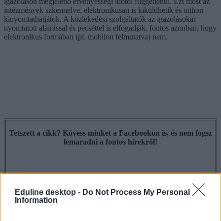
igazoláson megjelenő érvényességi időtől függetlenül. Ezt most az
intézmények szkennelve, elektronikusan is kiküldhetik és otthon
kinyomtathatjátok. A közlekedési szolgáltatók az igazolásokat
nyomtatott aláírással és pecséttel is elfogadják, fontos azonban, hogy
elektronikus formában (pl. mobilon felmutatva) nem.
Tetszett a cikk? Kövess minket a Facebookon is, és nem fogsz
lemaradni a fontos hírekről!
Eduline desktop -
Do Not Process My Personal
Information