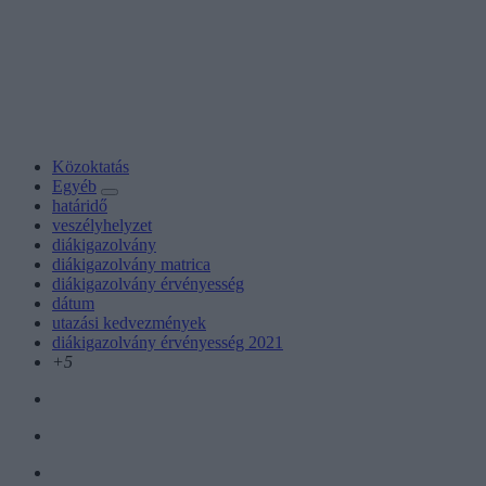
Közoktatás
Egyéb
határidő
veszélyhelyzet
diákigazolvány
diákigazolvány matrica
diákigazolvány érvényesség
dátum
utazási kedvezmények
diákigazolvány érvényesség 2021
+5