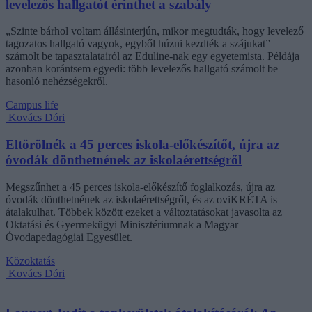
levelezős hallgatót érinthet a szabály
„Szinte bárhol voltam állásinterjún, mikor megtudták, hogy levelező
tagozatos hallgató vagyok, egyből húzni kezdték a szájukat” –
számolt be tapasztalatairól az Eduline-nak egy egyetemista. Példája
azonban korántsem egyedi: több levelezős hallgató számolt be
hasonló nehézségekről.
Campus life
Kovács Dóri
Eltörölnék a 45 perces iskola-előkészítőt, újra az
óvodák dönthetnének az iskolaérettségről
Megszűnhet a 45 perces iskola-előkészítő foglalkozás, újra az
óvodák dönthetnének az iskolaérettségről, és az oviKRÉTA is
átalakulhat. Többek között ezeket a változtatásokat javasolta az
Oktatási és Gyermekügyi Minisztériumnak a Magyar
Óvodapedagógiai Egyesület.
Közoktatás
Kovács Dóri