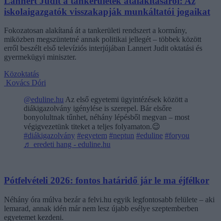
Lannert Judit a tankerületek átalakításáról: Az
iskolaigazgatók visszakapják munkáltatói jogaikat
Fokozatosan alakítaná át a tankerületi rendszert a kormány,
miközben megszüntetné annak politikai jellegét – többek között
erről beszélt első televíziós interjújában Lannert Judit oktatási és
gyermekügyi miniszter.
Közoktatás
Kovács Dóri
@eduline.hu
Az első egyetemi ügyintézések között a
diákigazolvány igénylése is szerepel. Bár elsőre
bonyolultnak tűnhet, néhány lépésből megvan – most
végigvezetünk titeket a teljes folyamaton.😉
#diákigazolvány
#egyetem
#neptun
#eduline
#foryou
♬ eredeti hang - eduline.hu
Pótfelvételi 2026: fontos határidő jár le ma éjfélkor
Néhány óra múlva bezár a felvi.hu egyik legfontosabb felülete – aki
lemarad, annak idén már nem lesz újabb esélye szeptemberben
egyetemet kezdeni.