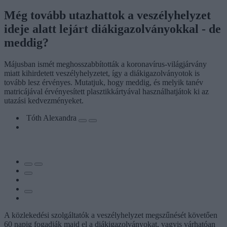
Még tovább utazhattok a veszélyhelyzet
ideje alatt lejárt diákigazolványokkal - de
meddig?
Májusban ismét meghosszabbították a koronavírus-világjárvány
miatt kihirdetett veszélyhelyzetet, így a diákigazolványotok is
tovább lesz érvényes. Mutatjuk, hogy meddig, és melyik tanév
matricájával érvényesített plasztikkártyával használhatjátok ki az
utazási kedvezményeket.
Tóth Alexandra
A közlekedési szolgáltatók a veszélyhelyzet megszűnését követően
60 napig fogadják majd el a diákigazolványokat, vagyis várhatóan