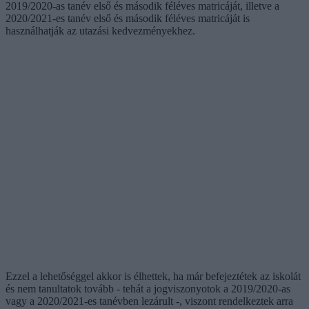
2019/2020-as tanév első és második féléves matricáját, illetve a
2020/2021-es tanév első és második féléves matricáját is
használhatják az utazási kedvezményekhez.
Ezzel a lehetőséggel akkor is élhettek, ha már befejeztétek az iskolát
és nem tanultatok tovább - tehát a jogviszonyotok a 2019/2020-as
vagy a 2020/2021-es tanévben lezárult -, viszont rendelkeztek arra