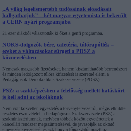
„A világ legelismertebb tudósainak előadásait
hallgathatjuk” – két magyar egyetemista is bekerült
a CERN nyári programjába
21 ezer diákból választották ki őket a genfi programba.
NOKS-dolgozók bére, cafetéria, túlórapótlék –
ezeket a változásokat sürgeti a PDSZ a
köznevelésben
Nemcsak magasabb fizetéseket, hanem kiszámíthatóbb bérrendszert
és minden ledolgozott túlóra kifizetését is szeretné elérni a
Pedagógusok Demokratikus Szakszervezete (PDSZ).
PSZ: a szakképzésben a felelősség mellett hatáskört
is kell adni az iskoláknak
Nem volt közvetlen egyeztetés a törvénytervezetről, mégis elküldte
részletes észrevételeit a Pedagógusok Szakszervezete (PSZ) a
szakminisztériumnak, melyben többek között egyetértettek a
kancellári rendszer megszüntetésével, de javasolják az oktató
elnevezés kivezetését és azt, hogy a főigazgatói poszthoz