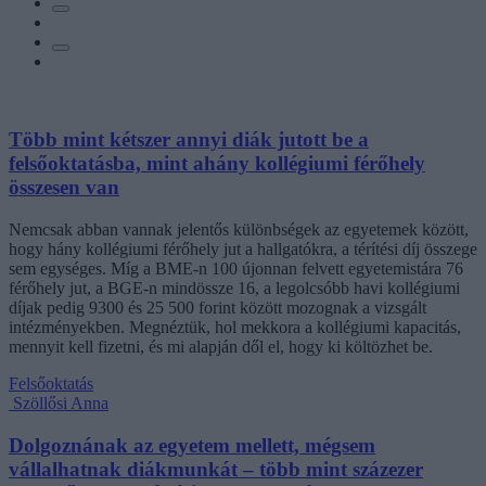
Több mint kétszer annyi diák jutott be a
felsőoktatásba, mint ahány kollégiumi férőhely
összesen van
Nemcsak abban vannak jelentős különbségek az egyetemek között,
hogy hány kollégiumi férőhely jut a hallgatókra, a térítési díj összege
sem egységes. Míg a BME-n 100 újonnan felvett egyetemistára 76
férőhely jut, a BGE-n mindössze 16, a legolcsóbb havi kollégiumi
díjak pedig 9300 és 25 500 forint között mozognak a vizsgált
intézményekben. Megnéztük, hol mekkora a kollégiumi kapacitás,
mennyit kell fizetni, és mi alapján dől el, hogy ki költözhet be.
Felsőoktatás
Szöllősi Anna
Dolgoznának az egyetem mellett, mégsem
vállalhatnak diákmunkát – több mint százezer