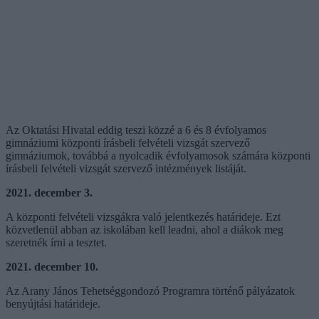
Az Oktatási Hivatal eddig teszi közzé a 6 és 8 évfolyamos
gimnáziumi központi írásbeli felvételi vizsgát szervező
gimnáziumok, továbbá a nyolcadik évfolyamosok számára központi
írásbeli felvételi vizsgát szervező intézmények listáját.
2021. december 3.
A központi felvételi vizsgákra való jelentkezés határideje. Ezt
közvetlenül abban az iskolában kell leadni, ahol a diákok meg
szeretnék írni a tesztet.
2021. december 10.
Az Arany János Tehetséggondozó Programra történő pályázatok
benyújtási határideje.