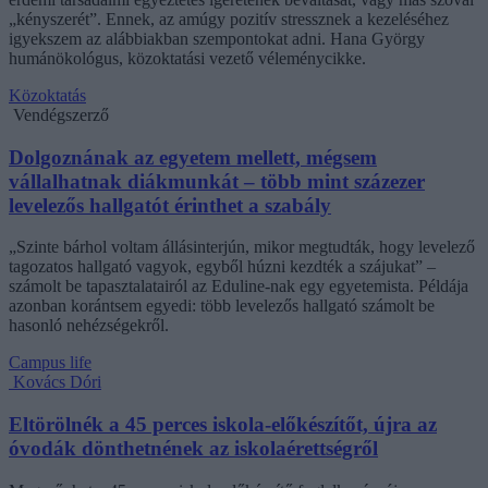
„kényszerét”. Ennek, az amúgy pozitív stressznek a kezeléséhez
igyekszem az alábbiakban szempontokat adni. Hana György
humánökológus, közoktatási vezető véleménycikke.
Közoktatás
Vendégszerző
Dolgoznának az egyetem mellett, mégsem
vállalhatnak diákmunkát – több mint százezer
levelezős hallgatót érinthet a szabály
„Szinte bárhol voltam állásinterjún, mikor megtudták, hogy levelező
tagozatos hallgató vagyok, egyből húzni kezdték a szájukat” –
számolt be tapasztalatairól az Eduline-nak egy egyetemista. Példája
azonban korántsem egyedi: több levelezős hallgató számolt be
hasonló nehézségekről.
Campus life
Kovács Dóri
Eltörölnék a 45 perces iskola-előkészítőt, újra az
óvodák dönthetnének az iskolaérettségről