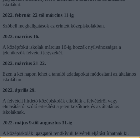
iskolákat.
2022. február 22-tól március 11-ig
Szóbeli meghallgatások az érintett középiskolákban.
2022. március 16.
A középfokú iskolák március 16-ig hozzák nyilvánosságra a
jelentkezők felvételi jegyzékét.
2022. március 21-22.
Ezen a két napon lehet a tanulói adatlapokat módosítani az általános
iskolában.
2022. április 29.
A felvételt hirdető középiskolák elküldik a felvételről vagy
elutasításról szóló értesítést a jelentkezőknek és az általános
iskoláknak.
2022. május 9-től augusztus 31-ig
A középiskolák igazgatói rendkívüli felvételi eljárást írhatnak ki.