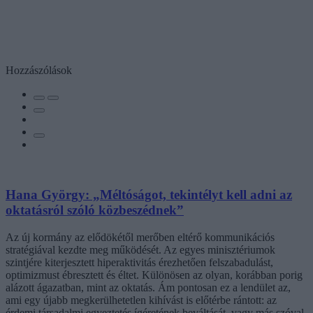
Hozzászólások
Hana György: „Méltóságot, tekintélyt kell adni az
oktatásról szóló közbeszédnek”
Az új kormány az elődökétől merőben eltérő kommunikációs
stratégiával kezdte meg működését. Az egyes minisztériumok
szintjére kiterjesztett hiperaktivitás érezhetően felszabadulást,
optimizmust ébresztett és éltet. Különösen az olyan, korábban porig
alázott ágazatban, mint az oktatás. Ám pontosan ez a lendület az,
ami egy újabb megkerülhetetlen kihívást is előtérbe rántott: az
érdemi társadalmi egyeztetés ígéretének beváltását, vagy más szóval