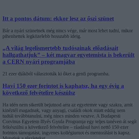
Itt a pontos dátum: ekkor lesz az őszi szünet
Bár a nyári szünetnek még nincs vége, már most lehet tudni, mikor
pihenhettek legközelebb hosszabb ideig.
„A világ legelismertebb tudósainak előadásait
hallgathatjuk” – két magyar egyetemista is bekerült
a CERN nyári programjába
21 ezer diákból választották ki őket a genfi programba.
Havi 150 ezer forintot is kaphatsz, ha egy évig a
következő felvételire készülsz
Ha idén nem sikerült bejutnod arra az egyetemre vagy szakra, amit
kinéztél magadnak, vagy anyagi, családi okok miatt eddig nem
tudtál továbbtanulni, még nincs minden veszve. A Budapesti
Corvinus Egyetem Illyés Gyula Programja egy teljes tanéven át segít
felkészülni a következő felvételire – ráadásul havi nettó 150 ezer
forintos támogatást, ingyenes kollégiumot és mentorálást is kapsz.
Mutatjuk a részleteket.