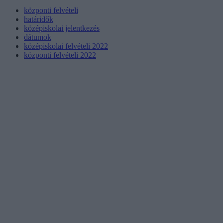
központi felvételi
határidők
középiskolai jelentkezés
dátumok
középiskolai felvételi 2022
központi felvételi 2022