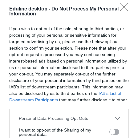
2022. június 22-24.
Eduline desktop -
Do Not Process My Personal
Information
Beiratkozás a középiskolákba.
A fentiekben láthatjátok a 2022-es középiskolai felvételi
If you wish to opt-out of the sale, sharing to third parties, or
legfontosabb dátumait. Amennyiben az összes időpont érdekel
processing of your personal or sensitive information for
benneteket, ezekben a táblázatokban megnézhetitek őket:
targeted advertising by us, please use the below opt-out
section to confirm your selection. Please note that after your
Magyar Közlöny
opt-out request is processed you may continue seeing
interest-based ads based on personal information utilized by
Magyar Közlöny
us or personal information disclosed to third parties prior to
your opt-out. You may separately opt-out of the further
A 2021-es középiskolai felvételiben épp a napokban tartják a
beiratkozásokat,
erről itt írtunk korábban
.
disclosure of your personal information by third parties on the
IAB’s list of downstream participants. This information may
also be disclosed by us to third parties on the
IAB’s List of
Downstream Participants
that may further disclose it to other
third parties.
Personal Data Processing Opt Outs
I want to opt-out of the Sharing of my
personal data.