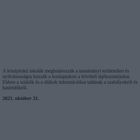
A középfokú iskolák meghatározzák a tanulmányi területeiket és
nyilvánosságra hozzák a honlapjukon a felvételi tájékoztatójukat.
Ebben a szükők és a diákok információkat találnak a szabályokról és
határidőkről.
2021. október 31.