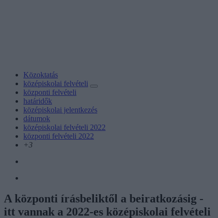
Közoktatás
középiskolai felvételi
központi felvételi
határidők
középiskolai jelentkezés
dátumok
középiskolai felvételi 2022
központi felvételi 2022
+3
A központi írásbeliktől a beiratkozásig -
itt vannak a 2022-es középiskolai felvételi