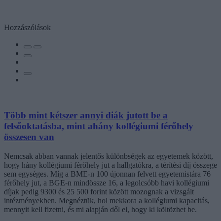
Hozzászólások
Több mint kétszer annyi diák jutott be a
felsőoktatásba, mint ahány kollégiumi férőhely
összesen van
Nemcsak abban vannak jelentős különbségek az egyetemek között,
hogy hány kollégiumi férőhely jut a hallgatókra, a térítési díj összege
sem egységes. Míg a BME-n 100 újonnan felvett egyetemistára 76
férőhely jut, a BGE-n mindössze 16, a legolcsóbb havi kollégiumi
díjak pedig 9300 és 25 500 forint között mozognak a vizsgált
intézményekben. Megnéztük, hol mekkora a kollégiumi kapacitás,
mennyit kell fizetni, és mi alapján dől el, hogy ki költözhet be.