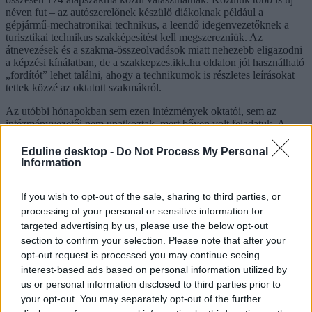
néven fut – az autószerelőnek készülő diákoknak például a
gépjármű-mechatronikai technikus, a leendő idegenvezetőknek a
turisztikai technikus szakképesítést kell megszerezniük. Az
átnevezések és a szakma-összeolvadások miatt nehezebb eligazodni
a képzési kínálatban, de a szakkepzes.ikk.hu oldalon jól használható
„fordítót” lehet találni, ahogy a technikumok is részletes leírásokat
tettek közzé az oktatott szakmákról.
Az utóbbi hónapokban sem ezen intézmények oktatói, sem az
intézményvezetői nem unatkoztak, mert bőven volt feladatuk. A
koronavírus-járvány miatt bevezetett online oktatás megszervezése
mellett az újraírt (és szintén szeptember 1-jén bevezetett) Nemzeti
Eduline desktop -
Do Not Process My Personal
alaptanterv és a kerettantervek alapján módosítaniuk kellett helyi
Information
tanterveiket, és fel kellett készülniük az új szakképzési szisztéma
bevezetésére is. A neheze azonban még így is hátravan – mondta
If you wish to opt-out of the sale, sharing to third parties, or
Tóth József – az intézményeknek ugyanis meg kell találniuk azokat
a vállalatokat, amelyek szívesen bekapcsolódnak a duális képzésbe.
processing of your personal or sensitive information for
„A szakképző iskolák duális partnereinek már a jövő tanév elején
targeted advertising by us, please use the below opt-out
meg kell lenniük, hogy a tizedikes diákok és a szülők is
section to confirm your selection. Please note that after your
megismerjék a kínálatot” – mondta a szakképzési szakszervezet
opt-out request is processed you may continue seeing
vezetője, aki arra számít, hogy a középiskolások szívesen tanulnak
interest-based ads based on personal information utilized by
majd a cégeknél, vállalatoknál, ugyanis „olyan juttatást kapnak
us or personal information disclosed to third parties prior to
majd, amelyért érdemes ezt vállalni, és érdemes jól teljesíteni”.
your opt-out. You may separately opt-out of the further
Az átalakított szakképzési szisztéma mellé ugyanis új