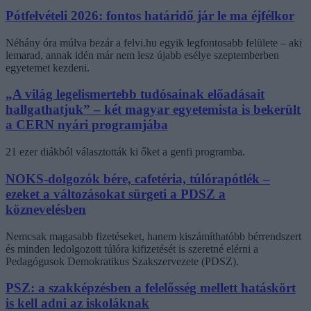
Pótfelvételi 2026: fontos határidő jár le ma éjfélkor
Néhány óra múlva bezár a felvi.hu egyik legfontosabb felülete – aki
lemarad, annak idén már nem lesz újabb esélye szeptemberben
egyetemet kezdeni.
„A világ legelismertebb tudósainak előadásait
hallgathatjuk” – két magyar egyetemista is bekerült
a CERN nyári programjába
21 ezer diákból választották ki őket a genfi programba.
NOKS-dolgozók bére, cafetéria, túlórapótlék –
ezeket a változásokat sürgeti a PDSZ a
köznevelésben
Nemcsak magasabb fizetéseket, hanem kiszámíthatóbb bérrendszert
és minden ledolgozott túlóra kifizetését is szeretné elérni a
Pedagógusok Demokratikus Szakszervezete (PDSZ).
PSZ: a szakképzésben a felelősség mellett hatáskört
is kell adni az iskoláknak