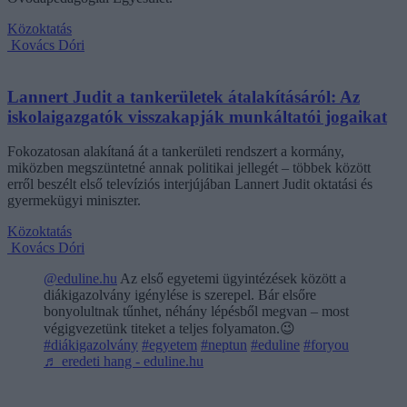
Közoktatás
Kovács Dóri
Lannert Judit a tankerületek átalakításáról: Az
iskolaigazgatók visszakapják munkáltatói jogaikat
Fokozatosan alakítaná át a tankerületi rendszert a kormány,
miközben megszüntetné annak politikai jellegét – többek között
erről beszélt első televíziós interjújában Lannert Judit oktatási és
gyermekügyi miniszter.
Közoktatás
Kovács Dóri
@eduline.hu
Az első egyetemi ügyintézések között a
diákigazolvány igénylése is szerepel. Bár elsőre
bonyolultnak tűnhet, néhány lépésből megvan – most
végigvezetünk titeket a teljes folyamaton.😉
#diákigazolvány
#egyetem
#neptun
#eduline
#foryou
♬ eredeti hang - eduline.hu