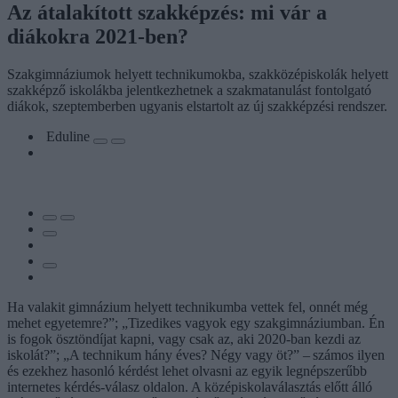
Az átalakított szakképzés: mi vár a
diákokra 2021-ben?
Szakgimnáziumok helyett technikumokba, szakközépiskolák helyett
szakképző iskolákba jelentkezhetnek a szakmatanulást fontolgató
diákok, szeptemberben ugyanis elstartolt az új szakképzési rendszer.
Eduline
Ha valakit gimnázium helyett technikumba vettek fel, onnét még
mehet egyetemre?”; „Tizedikes vagyok egy szakgimnáziumban. Én
is fogok ösztöndíjat kapni, vagy csak az, aki 2020-ban kezdi az
iskolát?”; „A technikum hány éves? Négy vagy öt?” – számos ilyen
és ezekhez hasonló kérdést lehet olvasni az egyik legnépszerűbb
internetes kérdés-válasz oldalon. A középiskolaválasztás előtt álló