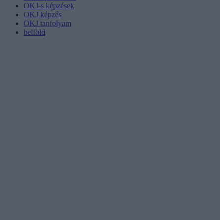
OKJ-s képzések
OKJ képzés
OKJ tanfolyam
belföld