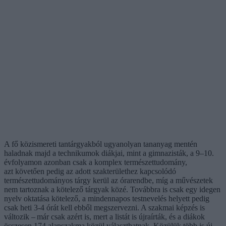
A fő közismereti tantárgyakból ugyanolyan tananyag mentén
haladnak majd a technikumok diákjai, mint a gimnazisták, a 9–10.
évfolyamon azonban csak a komplex természettudomány,
azt követően pedig az adott szakterülethez kapcsolódó
természettudományos tárgy kerül az órarendbe, míg a művészetek
nem tartoznak a kötelező tárgyak közé. Továbbra is csak egy idegen
nyelv oktatása kötelező, a mindennapos testnevelés helyett pedig
csak heti 3-4 órát kell ebből megszervezni. A szakmai képzés is
változik – már csak azért is, mert a listát is újraírták, és a diákok
összesen 174 alapszakma közül választhatnak. Közülük több is új