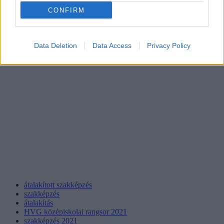
CONFIRM
Data Deletion
Data Access
Privacy Policy
átalakított szakképzés
szakképzés
átalakítás
HVG középiskolai rangsor 2021
szakképzés 2021