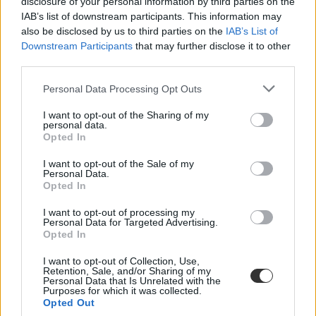
disclosure of your personal information by third parties on the
ösztöndíjrendszer került. Ennek összege a technikumok 9–10.
IAB’s list of downstream participants. This information may
évfolyamán havi nyolcezer, a szakképző iskolák 9. évfolyamán
also be disclosed by us to third parties on the
IAB’s List of
pedig 16 ezer forint. A technikumokban a 11. évfolyamtól vagy
Downstream Participants
that may further disclose it to other
munkabért, vagy teljesítményalapú, az érdemjegyektől függően 8 és
third parties.
56 ezer forint közötti ösztöndíjjal számolhatnak a tanulók – előbbi a
duális képzésben részt vevőknek jár, míg az utóbbi azoknak, akik
nem tudnak bekapcsolódni a duális képzésbe. Az ösztöndíj egy
Personal Data Processing Opt Outs
részét a szakképesítést megszerzőknek egyszeri pályakezdési
támogatásként fizetik ki, amelynek összege a szakmai vizsga
I want to opt-out of the Sharing of my
eredményétől függően 128 ezer és 290 ezer forint között lehet majd.
personal data.
Opted In
Ez a cikk a 2021-es HVG Középiskolai rangsorában jelent meg. A
HVG ismét elkészítette a legjobb 100 gimnázium listáját. A
I want to opt-out of the Sale of my
Personal Data.
rangsorok mellett számos interjút, cikket találtok a középiskolai
Opted In
oktatásról, az iskolaválasztásról, az átalakuló szakképzésről.
A HVG
középiskolai rangsorát rendeljétek meg itt vagy keressétek az
újságárusoknál.
I want to opt-out of processing my
Personal Data for Targeted Advertising.
Opted In
Tetszett a cikk? Kövess minket a Facebookon is, és nem fogsz
I want to opt-out of Collection, Use,
lemaradni a fontos hírekről!
Retention, Sale, and/or Sharing of my
Personal Data that Is Unrelated with the
Purposes for which it was collected.
Opted Out