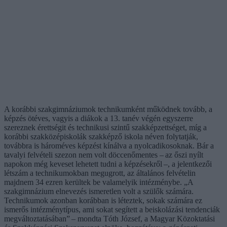
A korábbi szakgimnáziumok technikumként működnek tovább, a
képzés ötéves, vagyis a diákok a 13. tanév végén egyszerre
szereznek érettségit és technikusi szintű szakképzettséget, míg a
korábbi szakközépiskolák szakképző iskola néven folytatják,
továbbra is hároméves képzést kínálva a nyolcadikosoknak. Bár a
tavalyi felvételi szezon nem volt döccenőmentes – az őszi nyílt
napokon még keveset lehetett tudni a képzésekről –, a jelentkezői
létszám a technikumokban megugrott, az általános felvételin
majdnem 34 ezren kerültek be valamelyik intézménybe. „A
szakgimnázium elnevezés ismeretlen volt a szülők számára.
Technikumok azonban korábban is léteztek, sokak számára ez
ismerős intézménytípus, ami sokat segített a beiskolázási tendenciák
megváltoztatásában” – mondta Tóth József, a Magyar Közoktatási