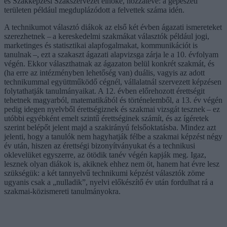
és Szakképzési Szakszervezet elnöke, hozzátéve: a gépészeti
területen például megduplázódott a felvettek száma idén.
A technikumot választó diákok az első két évben ágazati ismereteket
szerezhetnek – a kereskedelmi szakmákat választók például jogi,
marketinges és statisztikai alapfogalmakat, kommunikációt is
tanulnak –, ezt a szakaszt ágazati alapvizsga zárja le a 10. évfolyam
végén. Ekkor választhatnak az ágazaton belül konkrét szakmát, és
(ha erre az intézményben lehetőség van) duális, vagyis az adott
technikummal együttműködő cégnél, vállalatnál szervezett képzésen
folytathatják tanulmányaikat. A 12. évben előrehozott érettségit
tehetnek magyarból, matematikából és történelemből, a 13. év végén
pedig idegen nyelvből érettségiznek és szakmai vizsgát tesznek – ez
utóbbi egyébként emelt szintű érettséginek számít, és az ígéretek
szerint belépőt jelent majd a szakirányú felsőoktatásba. Mindez azt
jelenti, hogy a tanulók nem hagyhatják félbe a szakmai képzést négy
év után, hiszen az érettségi bizonyítványukat és a technikusi
oklevelüket egyszerre, az ötödik tanév végén kapják meg. Igaz,
lesznek olyan diákok is, akiknek ehhez nem öt, hanem hat évre lesz
szükségük: a két tannyelvű technikumi képzést választók zöme
ugyanis csak a „nulladik”, nyelvi előkészítő év után fordulhat rá a
szakmai-közismereti tanulmányokra.