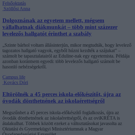
Felsőoktatás
Szöllősi Anna
Dolgoznának az egyetem mellett, mégsem
vállalhatnak diákmunkát – több mint százezer
levelezős hallgatót érinthet a szabály
„Szinte bárhol voltam állásinterjún, mikor megtudták, hogy levelező
tagozatos hallgató vagyok, egyből húzni kezdték a szájukat” –
számolt be tapasztalatairól az Eduline-nak egy egyetemista. Példája
azonban korántsem egyedi: több levelezős hallgató számolt be
hasonló nehézségekről.
Campus life
Kovács Dóri
Eltörölnék a 45 perces iskola-előkészítőt, újra az
óvodák dönthetnének az iskolaérettségről
Megszűnhet a 45 perces iskola-előkészítő foglalkozás, újra az
óvodák dönthetnének az iskolaérettségről, és az oviKRÉTA is
átalakulhat. Többek között ezeket a változtatásokat javasolta az
Oktatási és Gyermekügyi Minisztériumnak a Magyar
Óvodapedagógiai Egyesület.