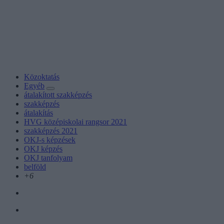
Közoktatás
Egyéb
átalakított szakképzés
szakképzés
átalakítás
HVG középiskolai rangsor 2021
szakképzés 2021
OKJ-s képzések
OKJ képzés
OKJ tanfolyam
belföld
+6