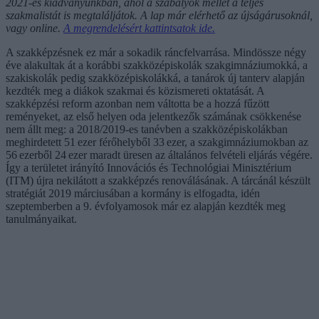
2021-es kiadványunkban, ahol a szabályok mellet a teljes
szakmalistát is megtaláljátok. A lap már elérhető az újságárusoknál,
vagy online.
A megrendelésért kattintsatok ide.
A szakképzésnek ez már a sokadik ráncfelvarrása. Mindössze négy
éve alakultak át a korábbi szakközépiskolák szakgimnáziumokká, a
szakiskolák pedig szakközépiskolákká, a tanárok új tanterv alapján
kezdték meg a diákok szakmai és közismereti oktatását. A
szakképzési reform azonban nem váltotta be a hozzá fűzött
reményeket, az első helyen oda jelentkezők számának csökkenése
nem állt meg: a 2018/2019-es tanévben a szakközépiskolákban
meghirdetett 51 ezer férőhelyből 33 ezer, a szakgimnáziumokban az
56 ezerből 24 ezer maradt üresen az általános felvételi eljárás végére.
Így a területet irányító Innovációs és Technológiai Minisztérium
(ITM) újra nekilátott a szakképzés renoválásának. A tárcánál készült
stratégiát 2019 márciusában a kormány is elfogadta, idén
szeptemberben a 9. évfolyamosok már ez alapján kezdték meg
tanulmányaikat.