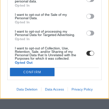
personal data.
Opted In
I want to opt-out of the Sale of my
Personal Data.
Opted In
I want to opt-out of processing my
Personal Data for Targeted Advertising.
Opted In
I want to opt-out of Collection, Use,
Retention, Sale, and/or Sharing of my
járvány
Personal Data that Is Unrelated with the
koronavírus
Purposes for which it was collected.
távoktatás
Opted Out
külföld
online oktatás
CONFIRM
lemaradás
koronavírus járány
save the children
Data Deletion
Data Access
Privacy Policy