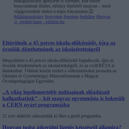
diákigazolvány igénylése is szerepel. Bár elsőre
bonyolultnak tűnhet, néhány lépésből megvan – most
végigvezetünk titeket a teljes folyamaton.😉
#diákigazolvány
#egyetem
#neptun
#eduline
#foryou
♬ eredeti hang - eduline.hu
Eltörölnék a 45 perces iskola-előkészítőt, újra az
óvodák dönthetnének az iskolaérettségről
Megszűnhet a 45 perces iskola-előkészítő foglalkozás, újra az
óvodák dönthetnének az iskolaérettségről, és az oviKRÉTA is
átalakulhat. Többek között ezeket a változtatásokat javasolta az
Oktatási és Gyermekügyi Minisztériumnak a Magyar
Óvodapedagógiai Egyesület.
„A világ legelismertebb tudósainak előadásait
hallgathatjuk” – két magyar egyetemista is bekerült
a CERN nyári programjába
21 ezer diákból választották ki őket a genfi programba.
Hogyan tudsz átkerülni fizetős képzésről államira?