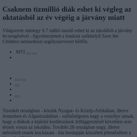
Csaknem tízmillió diák eshet ki végleg az
oktatásból az év végéig a járvány miatt
Világszerte mintegy 9,7 millió tanuló eshet ki az iskolából a járvány
lecsengésével - figyelmeztetett a londoni székhelyű Save the
Children nemzetközi segélyszervezet hétfőn.
MTI
Tizenkét országban - köztük Nyugat- és Közép-Afrikában, illetve
Jemenben és Afganisztánban - szélsőségesen nagy a veszélye annak,
hogy a diákok a kijárási korlátozások felfüggesztését követően sem
térnek vissza az iskolába. További 28 országban nagy, illetve
mérsékelt ennek kockázata - írta honlapján közzétett jelentésében a