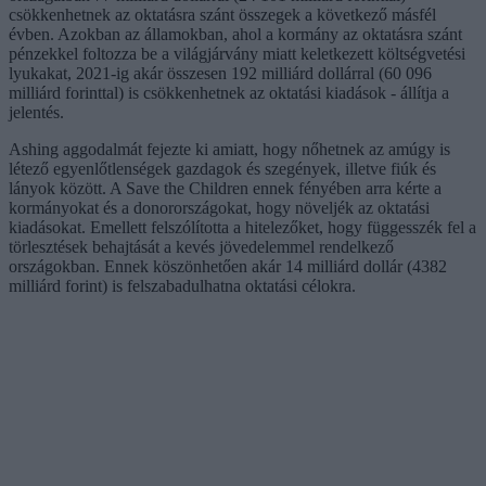
csökkenhetnek az oktatásra szánt összegek a következő másfél
évben. Azokban az államokban, ahol a kormány az oktatásra szánt
pénzekkel foltozza be a világjárvány miatt keletkezett költségvetési
lyukakat, 2021-ig akár összesen 192 milliárd dollárral (60 096
milliárd forinttal) is csökkenhetnek az oktatási kiadások - állítja a
jelentés.
Ashing aggodalmát fejezte ki amiatt, hogy nőhetnek az amúgy is
létező egyenlőtlenségek gazdagok és szegények, illetve fiúk és
lányok között. A Save the Children ennek fényében arra kérte a
kormányokat és a donorországokat, hogy növeljék az oktatási
kiadásokat. Emellett felszólította a hitelezőket, hogy függesszék fel a
törlesztések behajtását a kevés jövedelemmel rendelkező
országokban. Ennek köszönhetően akár 14 milliárd dollár (4382
milliárd forint) is felszabadulhatna oktatási célokra.