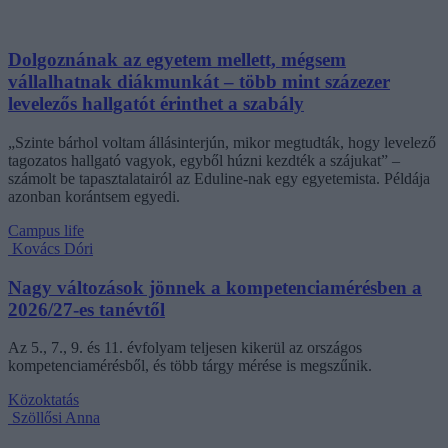
Dolgoznának az egyetem mellett, mégsem
vállalhatnak diákmunkát – több mint százezer
levelezős hallgatót érinthet a szabály
„Szinte bárhol voltam állásinterjún, mikor megtudták, hogy levelező
tagozatos hallgató vagyok, egyből húzni kezdték a szájukat” –
számolt be tapasztalatairól az Eduline-nak egy egyetemista. Példája
azonban korántsem egyedi.
Campus life
Kovács Dóri
Nagy változások jönnek a kompetenciamérésben a
2026/27-es tanévtől
Az 5., 7., 9. és 11. évfolyam teljesen kikerül az országos
kompetenciamérésből, és több tárgy mérése is megszűnik.
Közoktatás
Szöllősi Anna