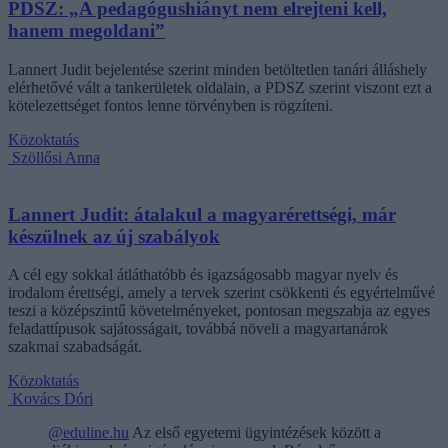
PDSZ: „A pedagógushiányt nem elrejteni kell,
hanem megoldani”
Lannert Judit bejelentése szerint minden betöltetlen tanári álláshely
elérhetővé vált a tankerületek oldalain, a PDSZ szerint viszont ezt a
kötelezettséget fontos lenne törvényben is rögzíteni.
Közoktatás
Szöllősi Anna
Lannert Judit: átalakul a magyarérettségi, már
készülnek az új szabályok
A cél egy sokkal átláthatóbb és igazságosabb magyar nyelv és
irodalom érettségi, amely a tervek szerint csökkenti és egyértelművé
teszi a középszintű követelményeket, pontosan megszabja az egyes
feladattípusok sajátosságait, továbbá növeli a magyartanárok
szakmai szabadságát.
Közoktatás
Kovács Dóri
@eduline.hu
Az első egyetemi ügyintézések között a