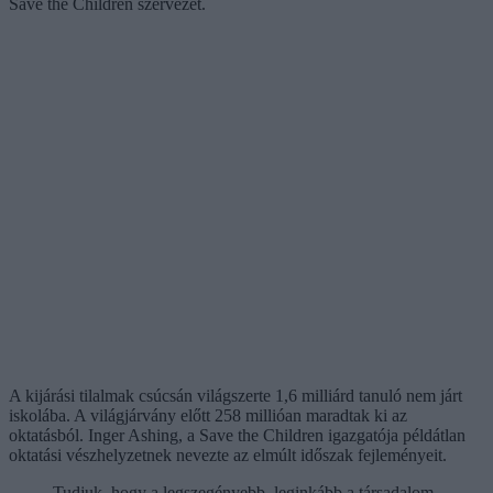
Save the Children szervezet.
A kijárási tilalmak csúcsán világszerte 1,6 milliárd tanuló nem járt
iskolába. A világjárvány előtt 258 millióan maradtak ki az
oktatásból. Inger Ashing, a Save the Children igazgatója példátlan
oktatási vészhelyzetnek nevezte az elmúlt időszak fejleményeit.
Tudjuk, hogy a legszegényebb, leginkább a társadalom