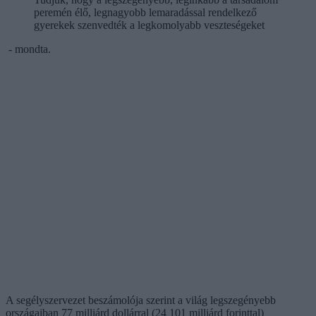
peremén élő, legnagyobb lemaradással rendelkező
gyerekek szenvedték a legkomolyabb veszteségeket
- mondta.
A segélyszervezet beszámolója szerint a világ legszegényebb
országaiban 77 milliárd dollárral (24 101 milliárd forinttal)