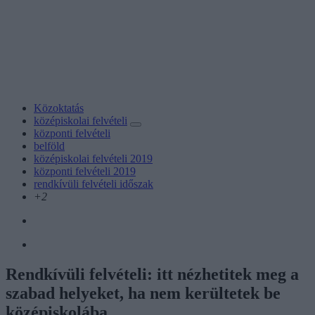
Közoktatás
középiskolai felvételi
központi felvételi
belföld
középiskolai felvételi 2019
központi felvételi 2019
rendkívüli felvételi időszak
+2
Rendkívüli felvételi: itt nézhetitek meg a
szabad helyeket, ha nem kerültetek be
középiskolába