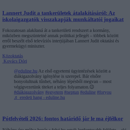
Lannert Judit a tankerületek átalakításáról: Az
iskolaigazgatók visszakapják munkáltatói jogaikat
Fokozatosan alakítaná át a tankerületi rendszert a kormány,
miközben megszüntetné annak politikai jellegét – többek között
erről beszélt első televíziós interjújában Lannert Judit oktatási és
gyermekügyi miniszter.
Közoktatás
Kovács Dóri
@eduline.hu
Az első egyetemi ügyintézések között a
diákigazolvány igénylése is szerepel. Bár elsőre
bonyolultnak tűnhet, néhány lépésből megvan – most
végigvezetünk titeket a teljes folyamaton.😉
#diákigazolvány
#egyetem
#neptun
#eduline
#foryou
♬ eredeti hang - eduline.hu
Pótfelvételi 2026: fontos határidő jár le ma éjfélkor
Néhány óra múlva bezár a felvi.hu egyik legfontosabb felülete – aki