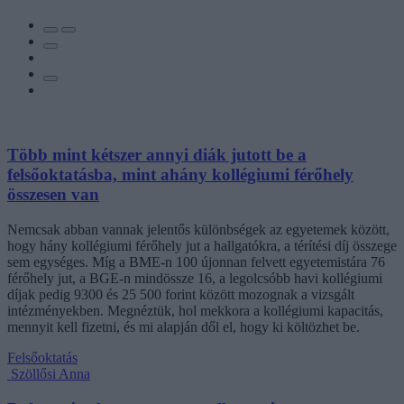
Több mint kétszer annyi diák jutott be a
felsőoktatásba, mint ahány kollégiumi férőhely
összesen van
Nemcsak abban vannak jelentős különbségek az egyetemek között,
hogy hány kollégiumi férőhely jut a hallgatókra, a térítési díj összege
sem egységes. Míg a BME-n 100 újonnan felvett egyetemistára 76
férőhely jut, a BGE-n mindössze 16, a legolcsóbb havi kollégiumi
díjak pedig 9300 és 25 500 forint között mozognak a vizsgált
intézményekben. Megnéztük, hol mekkora a kollégiumi kapacitás,
mennyit kell fizetni, és mi alapján dől el, hogy ki költözhet be.
Felsőoktatás
Szöllősi Anna