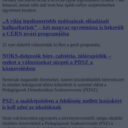
lemarad, annak idén már nem lesz újabb esélye szeptemberben
egyetemet kezdeni.
„A világ legelismertebb tudósainak előadásait
hallgathatjuk” – két magyar egyetemista is bekerült
a CERN nyári programjába
21 ezer diákból választották ki őket a genfi programba.
NOKS-dolgozók bére, cafetéria, túlórapótlék –
ezeket a változásokat sürgeti a PDSZ a
köznevelésben
Nemcsak magasabb fizetéseket, hanem kiszámíthatóbb bérrendszert
és minden ledolgozott túlóra kifizetését is szeretné elérni a
Pedagógusok Demokratikus Szakszervezete (PDSZ).
PSZ: a szakképzésben a felelősség mellett hatáskört
is kell adni az iskoláknak
Nem volt közvetlen egyeztetés a törvénytervezetről, mégis elküldte
részletes észrevételeit a Pedagógusok Szakszervezete (PSZ) a