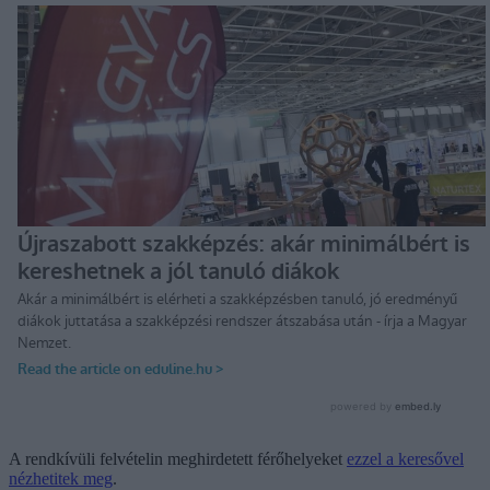
A rendkívüli felvételin meghirdetett férőhelyeket
ezzel a keresővel
nézhetitek meg
.