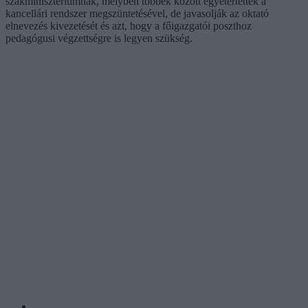
szakminisztériumnak, melyben többek között egyetértettek a
kancellári rendszer megszüntetésével, de javasolják az oktató
elnevezés kivezetését és azt, hogy a főigazgatói poszthoz
pedagógusi végzettségre is legyen szükség.