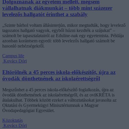
Dolgoznának az egyetem mellett, mégsem
vállalhatnak diákmunkát – több mint százezer
levelezős hallgatót érinthet a szabály
„Szinte bárhol voltam állásinterjún, mikor megtudták, hogy levelező
tagozatos hallgató vagyok, egyből húzni kezdték a szájukat” –
számolt be tapasztalatairól az Eduline-nak egy egyetemista. Példája
azonban korántsem egyedi: több levelezős hallgató számolt be
hasonló nehézségekről.
Campus life
Kovács Dóri
Eltörölnék a 45 perces iskola-előkészítőt, újra az
óvodák dönthetnének az iskolaérettségről
Megszűnhet a 45 perces iskola-előkészítő foglalkozás, újra az
óvodák dönthetnének az iskolaérettségről, és az oviKRÉTA is
átalakulhat. Többek között ezeket a változtatásokat javasolta az
Oktatási és Gyermekügyi Minisztériumnak a Magyar
Óvodapedagógiai Egyesület.
Közoktatás
Kovács Dóri