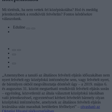
Mi történik, ha nem vettek fel középiskolába? Hol és meddig
jelentkezhettek a rendkívüli felvételin? Fontos kérdésekre
válaszolunk.
Eduline
„Amennyiben a tanuló az általános felvételi eljárás időszakában nem
nyert felvételt egy középfokú intézménybe sem, vagy felvételt nyert,
de bármilyen okból megváltoztatja döntését úgy – a 2019. május 6.
és augusztus 31. között megtartható rendkívüli felvételi eljárás során
– egyénileg, közvetlenül az általa választott középfokú iskolában
való jelentkezéssel, egyeztetéssel kérheti felvételét bármely olyan
középfokú intézménybe, amelynek az általános felvételi eljárás
lezárulása után maradtak betöltetlen férőhelyei” –
olvasható az
Oktatási Hivatal tájékoztatójában
.