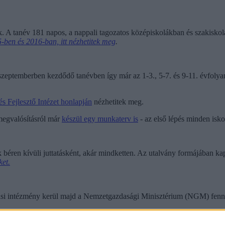
. A tanév 181 napos, a nappali tagozatos középiskolákban és szakiskol
-ben és 2016-ban, itt nézhetitek meg
.
szeptemberben kezdődő tanévben így már az 1-3., 5-7. és 9-11. évfolya
és Fejlesztő Intézet honlapján
nézhetitek meg.
egvalósításról már
készül egy munkaterv is
- az első lépés minden isko
éren kívüli juttatásként, akár mindketten. Az utalvány formájában kapo
ket.
ktatási intézmény kerül majd a Nemzetgazdasági Minisztérium (NGM) fen
ás is folyt, az utóbbi megszűnik, de kifutó jelleggel még végigvihetik