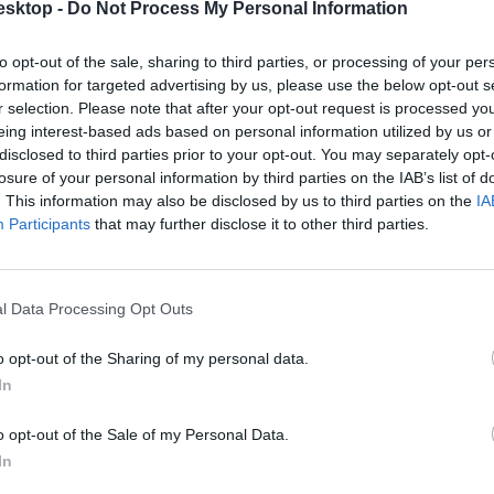
esktop -
Do Not Process My Personal Information
to opt-out of the sale, sharing to third parties, or processing of your per
yek: a szakközépiskolák szakgimnáziumokká válnak, amelyekben az éretts
formation for targeted advertising by us, please use the below opt-out s
 vizsgát, további két év tanulással pedig érettségit tehetnek a diákok.
r selection. Please note that after your opt-out request is processed y
eing interest-based ads based on personal information utilized by us or
ta, hogy
a jelenlegi tanterv túl sok
, ezért van, ahol a tananyag kétharmad
disclosed to third parties prior to your opt-out. You may separately opt-
rosan leváltják
, az utódjáról pedig még semmit sem lehet tudni.
losure of your personal information by third parties on the IAB’s list of
. This information may also be disclosed by us to third parties on the
IA
 évközi szüneteket kapnának a diákok. Továbbra is tervezgetik a kilenc 
Participants
that may further disclose it to other third parties.
cikk? Kövess minket a Facebookon is, és nem fogsz lemaradni a font
l Data Processing Opt Outs
o opt-out of the Sharing of my personal data.
In
o opt-out of the Sale of my Personal Data.
In