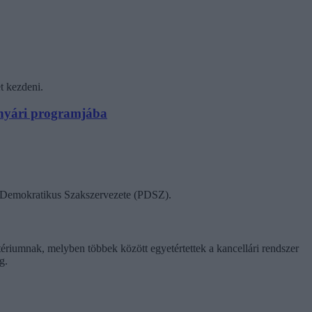
t kezdeni.
N nyári programjába
ok Demokratikus Szakszervezete (PDSZ).
tériumnak, melyben többek között egyetértettek a kancellári rendszer
g.