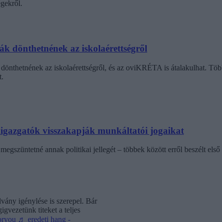
gekről.
dák dönthetnének az iskolaérettségről
dönthetnének az iskolaérettségről, és az oviKRÉTA is átalakulhat. Többe
.
laigazgatók visszakapják munkáltatói jogaikat
egszüntetné annak politikai jellegét – többek között erről beszélt első 
vány igénylése is szerepel. Bár
gvezetünk titeket a teljes
oryou
♬ eredeti hang -