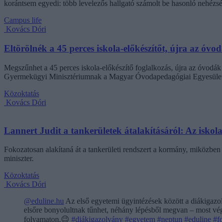
korántsem egyedi: több levelezős hallgató számolt be hasonló nehézsé
Campus life
Kovács Dóri
Eltörölnék a 45 perces iskola-előkészítőt, újra az óvo
Megszűnhet a 45 perces iskola-előkészítő foglalkozás, újra az óvodák 
Gyermekügyi Minisztériumnak a Magyar Óvodapedagógiai Egyesület
Közoktatás
Kovács Dóri
Lannert Judit a tankerületek átalakításáról: Az isko
Fokozatosan alakítaná át a tankerületi rendszert a kormány, miközben m
miniszter.
Közoktatás
Kovács Dóri
@eduline.hu
Az első egyetemi ügyintézések között a diákigazol
elsőre bonyolultnak tűnhet, néhány lépésből megvan – most végi
folyamaton.😉
#diákigazolvány
#egyetem
#neptun
#eduline
#f