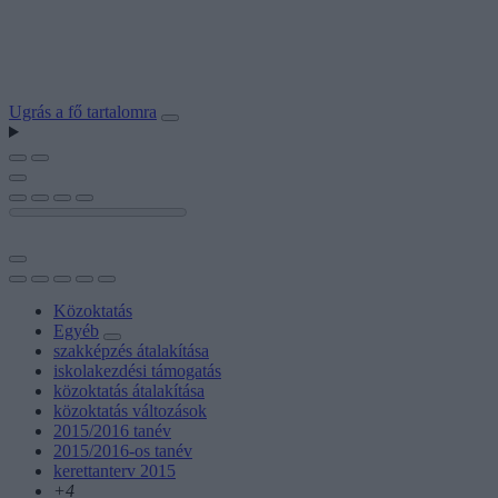
Ugrás a fő tartalomra
Közoktatás
Egyéb
szakképzés átalakítása
iskolakezdési támogatás
közoktatás átalakítása
közoktatás változások
2015/2016 tanév
2015/2016-os tanév
kerettanterv 2015
+4