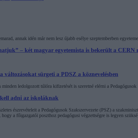
 lemarad, annak idén már nem lesz újabb esélye szeptemberben egyeteme
athatjuk” – két magyar egyetemista is bekerült a CER
 a változásokat sürgeti a PDSZ a köznevelésben
minden ledolgozott túlóra kifizetését is szeretné elérni a Pedagógus
 kell adni az iskoláknak
észletes észrevételeit a Pedagógusok Szakszervezete (PSZ) a szakminisz
t, hogy a főigazgatói poszthoz pedagógusi végzettségre is legyen szüksé