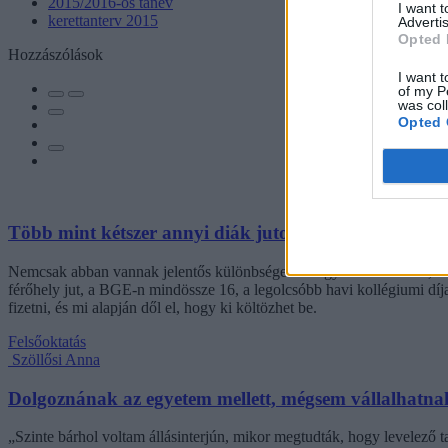
2015/2016-os tanév
I want 
kerettanterv 2015
Advertis
Opted 
Hozzászólások
I want t
of my P
was col
Opted 
Több mint kétszer annyi diák jutott be a felsőoktatás
Nemcsak abban vannak jelentős különbségek az egyetemek között, hogy
férőhely jut, a BGE-n mindössze 16, a legolcsóbb havi kollégiumi dí
fizetni, és mi alapján dől el, hogy ki költözhet be.
Felsőoktatás
Szöllősi Anna
Dolgoznának az egyetem mellett, mégsem vállalhatnak 
„Szinte bárhol voltam állásinterjún, mikor megtudták, hogy levelező t