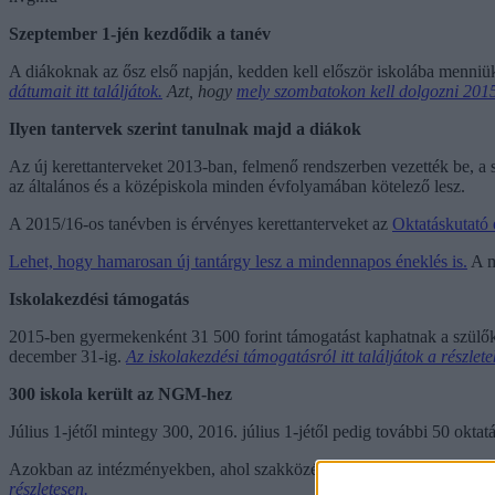
Szeptember 1-jén kezdődik a tanév
A diákoknak az ősz első napján, kedden kell először iskolába menniük
dátumait itt találjátok.
Azt, hogy
mely szombatokon kell dolgozni 2015
Ilyen tantervek szerint tanulnak majd a diákok
Az új kerettanterveket 2013-ban, felmenő rendszerben vezették be, a 
az általános és a középiskola minden évfolyamában kötelező lesz.
A 2015/16-os tanévben is érvényes kerettanterveket az
Oktatáskutató 
Lehet, hogy hamarosan új tantárgy lesz a mindennapos éneklés is.
A m
Iskolakezdési támogatás
2015-ben gyermekenként 31 500 forint támogatást kaphatnak a szülők b
december 31-ig.
Az iskolakezdési támogatásról itt találjátok a részlete
300 iskola került az NGM-hez
Július 1-jétől mintegy 300, 2016. július 1-jétől pedig további 50 o
Azokban az intézményekben, ahol szakközépiskolai és gimnáziumi oktat
részletesen.