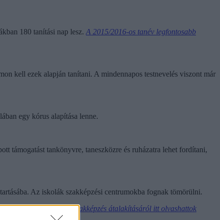
ákban 180 tanítási nap lesz.
A 2015/2016-os tanév legfontosabb
mon kell ezek alapján tanítani. A mindennapos testnevelés viszont már
lában egy kórus alapítása lenne.
tt támogatást tankönyvre, taneszközre és ruházatra lehet fordítani,
ntartásába. Az iskolák szakképzési centrumokba fognak tömörülni.
 a gimis osztályokat.
A szakképzés átalakításáról itt olvashattok