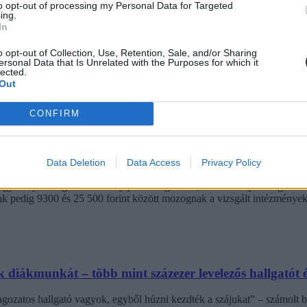
to opt-out of processing my Personal Data for Targeted
ing.
In
o opt-out of Collection, Use, Retention, Sale, and/or Sharing
ersonal Data that Is Unrelated with the Purposes for which it
lected.
Out
CONFIRM
ba, mint ahány kollégiumi férőhely összesen van
Data Deletion
Data Access
Privacy Policy
 hány kollégiumi férőhely jut a hallgatókra, a térítési díj összege s
jak pedig 9300 és 25 500 forint között mozognak a vizsgált intézménye
diákmunkát – több mint százezer levelezős hallgatót é
agozatos hallgató vagyok, egyből húzni kezdték a szájukat” – számolt b