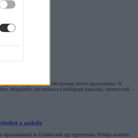
em egységes. Míg a BME-n 100 újonnan felvett egyetemistára 76
kben. Megnéztük, hol mekkora a kollégiumi kapacitás, mennyit kell
rinthet a szabály
e tapasztalatairól az Eduline-nak egy egyetemista. Példája azonban