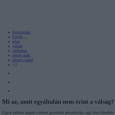
Közoktatás
Egyéb
pénz
válság
zsebpénz
német diák
német család
+2
Mi az, amit egyáltalán nem érint a válság?
Egyre jobban dagad a német gyerekek pénztárcája, egy friss felmérés s