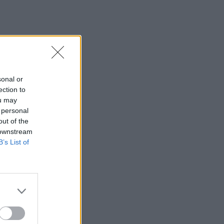
sonal or
ection to
ou may
 personal
out of the
 downstream
B’s List of