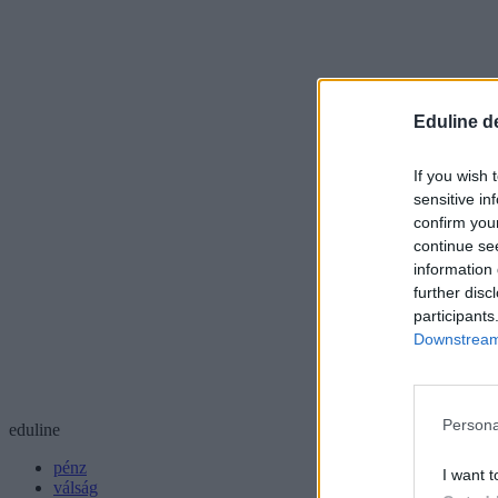
Eduline d
If you wish 
sensitive in
confirm you
continue se
information 
further disc
participants
Downstream 
Persona
eduline
pénz
I want t
válság