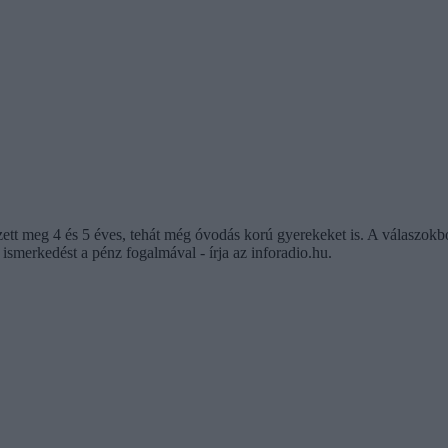
tt meg 4 és 5 éves, tehát még óvodás korú gyerekeket is. A válaszokból
ismerkedést a pénz fogalmával - írja az inforadio.hu.