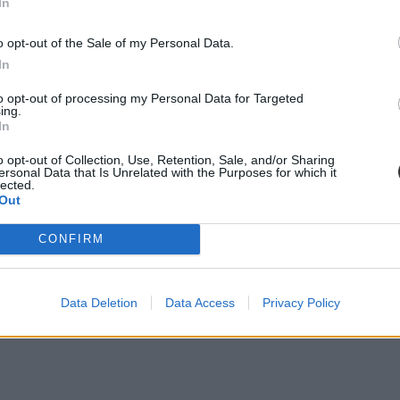
In
o opt-out of the Sale of my Personal Data.
In
to opt-out of processing my Personal Data for Targeted
ing.
In
o opt-out of Collection, Use, Retention, Sale, and/or Sharing
ersonal Data that Is Unrelated with the Purposes for which it
lected.
Out
lőző három évben ugyanis harminc tanár profilját kellett törölni, mert 
zgettek egymásnak” – idézi a queenslandi tanárokat összefogó szervezet 
CONFIRM
thez, amit ez a törvény durván megsért.
Iskolai Facebook-botrányok ell
Data Deletion
Data Access
Privacy Policy