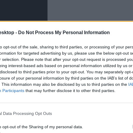
esktop -
Do Not Process My Personal Information
to opt-out of the sale, sharing to third parties, or processing of your per
formation for targeted advertising by us, please use the below opt-out s
r selection. Please note that after your opt-out request is processed y
gadtak el – Florida egyik iskolai körzete idén tiltotta meg a pedagóg
eing interest-based ads based on personal information utilized by us or
ja összemossa a munkát és a magánéletet, és
akár komoly konfliktusokat i
disclosed to third parties prior to your opt-out. You may separately opt-
losure of your personal information by third parties on the IAB’s list of
. This information may also be disclosed by us to third parties on the
IA
Participants
that may further disclose it to other third parties.
l Data Processing Opt Outs
o opt-out of the Sharing of my personal data.