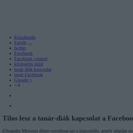
Közoktatás
Egyéb
twitter
Facebook
Facebook csoport
közösségi oldal
tanár diák kapcsolat
tanár Facebook
Google +
+4
Tilos lesz a tanár-diák kapcsolat a Facebo
Elfogadta Missouri állam szenátusa azt a jogszabály, amely alapján a