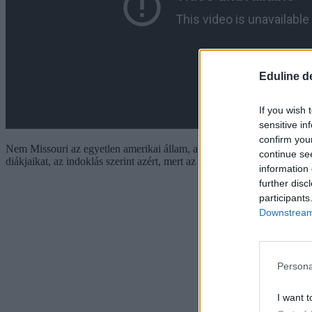
Eduline d
If you wish 
sensitive in
confirm you
Nem Missouri az egyetlen amerikai állam, ahol hasonló jogszabályt fo
continue se
diákjaikat, az indoklás szerint azért, mert az érintkezésnek ez a fajtá
information 
further disc
participants
Downstream 
Persona
I want t