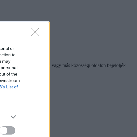
sonal or
ection to
ou may
usoknak, hogy a Facebookon vagy más közösségi oldalon bejelöljék
 personal
s okozhat
.
out of the
 downstream
B’s List of