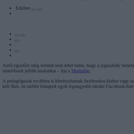
Eduline
Arról egyelőre még semmit nem lehet tudni, hogy a jogszabály betartás
ismerősnek jelölik tanáraikat – írja a
Mashable
.
A pedagógusok továbbra is létrehozhatnak facebookos klubot vagy raj
kell őket.
Az utóbbi hónapok egyik legnagyobb iskolai Facebook-bot