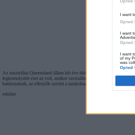
Opted 
I want t
Opted 
I want 
Advertis
Opted 
I want t
of my P
was col
Opted 
Az ausztráliai Queensland állam két éve döntött ugyanígy, az azt mege
legkomolyabb eset az volt, amikor szexuális tartalmú üzeneteket küldö
határozatnak, az ellenzők szerint a tanároknak is joga van a magánéle
eduline