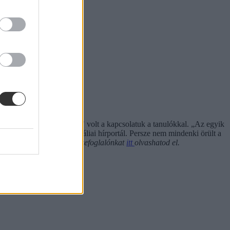
"helytelen és szakmaiatlan" volt a kapcsolatuk a tanulókkal. „Az egyik
nyilatkozatát egy ausztráliai hírportál. Persze nem mindenki örült a
en tiltás a megoldás? Összefoglalónkat
itt
olvashatod el.