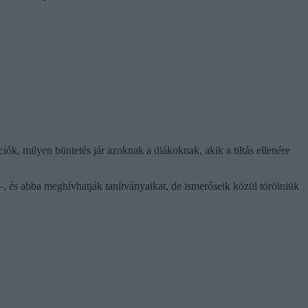
ók, milyen büntetés jár azoknak a diákoknak, akik a tiltás ellenére
, és abba meghívhatják tanítványaikat, de ismerőseik közül törölniük