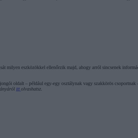
át milyen eszközökkel ellenőrzik majd, ahogy arról sincsenek informáci
ongói oldalt – például egy-egy osztálynak vagy szakkörös csoportnak –
rányáról
itt
olvashatsz.