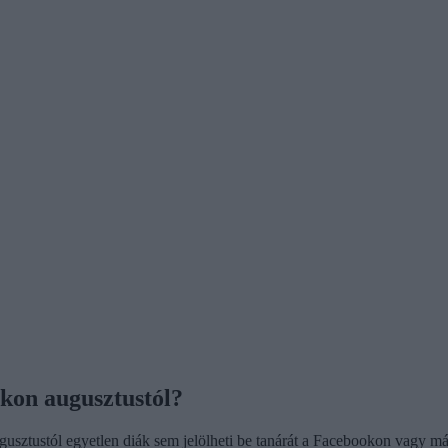
okon augusztustól?
ugusztustól egyetlen diák sem jelölheti be tanárát a Facebookon vagy m