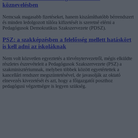
köznevelésben
Nemcsak magasabb fizetéseket, hanem kiszámíthatóbb bérrendszert
és minden ledolgozott túlóra kifizetését is szeretné elérni a
Pedagógusok Demokratikus Szakszervezete (PDSZ).
PSZ: a szakképzésben a felelősség mellett hatáskört
is kell adni az iskoláknak
Nem volt közvetlen egyeztetés a törvénytervezetről, mégis elküldte
részletes észrevételeit a Pedagógusok Szakszervezete (PSZ) a
szakminisztériumnak, melyben többek között egyetértettek a
kancellári rendszer megszüntetésével, de javasolják az oktató
elnevezés kivezetését és azt, hogy a főigazgatói poszthoz
pedagógusi végzettségre is legyen szükség.