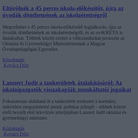
Eltörölnék a 45 perces iskola-előkészítőt, újra az
óvodák dönthetnének az iskolaérettségről
Megszűnhet a 45 perces iskola-előkészítő foglalkozás, újra az
óvodák dönthetnének az iskolaérettségről, és az oviKRÉTA is
átalakulhat. Többek között ezeket a változtatásokat javasolta az
Oktatási és Gyermekügyi Minisztériumnak a Magyar
Óvodapedagógiai Egyesület.
Közoktatás
Kovács Dóri
Lannert Judit a tankerületek átalakításáról: Az
iskolaigazgatók visszakapják munkáltatói jogaikat
Fokozatosan alakítaná át a tankerületi rendszert a kormány,
miközben megszüntetné annak politikai jellegét – többek között
erről beszélt első televíziós interjújában Lannert Judit oktatási és
gyermekügyi miniszter.
Közoktatás
Kovács Dóri