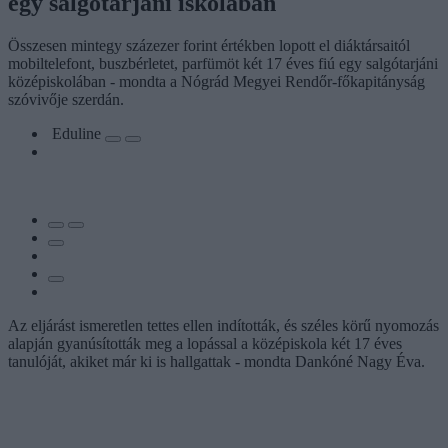
egy salgótarjáni iskolában
Összesen mintegy százezer forint értékben lopott el diáktársaitól
mobiltelefont, buszbérletet, parfümöt két 17 éves fiú egy salgótarjáni
középiskolában - mondta a Nógrád Megyei Rendőr-főkapitányság
szóvivője szerdán.
Eduline
Az eljárást ismeretlen tettes ellen indították, és széles körű nyomozás
alapján gyanúsították meg a lopással a középiskola két 17 éves
tanulóját, akiket már ki is hallgattak - mondta Dankóné Nagy Éva.