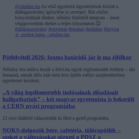
@eduline.hu
Az első egyetemi ügyintézések között a
diákigazolvány igénylése is szerepel. Bár elsőre
bonyolultnak tűnhet, néhány lépésből megvan – most
végigvezetünk titeket a teljes folyamaton.😉
#diákigazolvány
#egyetem
#neptun
#eduline
#foryou
♬ eredeti hang - eduline.hu
Pótfelvételi 2026: fontos határidő jár le ma éjfélkor
Néhány óra múlva bezár a felvi.hu egyik legfontosabb felülete – aki
lemarad, annak idén már nem lesz újabb esélye szeptemberben
egyetemet kezdeni.
„A világ legelismertebb tudósainak előadásait
hallgathatjuk” – két magyar egyetemista is bekerült
a CERN nyári programjába
21 ezer diákból választották ki őket a genfi programba.
NOKS-dolgozók bére, cafetéria, túlórapótlék –
ezeket a változásokat sürgeti a PDSZ a