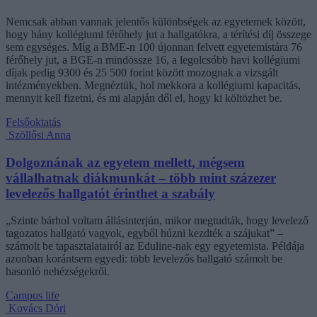
Nemcsak abban vannak jelentős különbségek az egyetemek között,
hogy hány kollégiumi férőhely jut a hallgatókra, a térítési díj összege
sem egységes. Míg a BME-n 100 újonnan felvett egyetemistára 76
férőhely jut, a BGE-n mindössze 16, a legolcsóbb havi kollégiumi
díjak pedig 9300 és 25 500 forint között mozognak a vizsgált
intézményekben. Megnéztük, hol mekkora a kollégiumi kapacitás,
mennyit kell fizetni, és mi alapján dől el, hogy ki költözhet be.
Felsőoktatás
Szöllősi Anna
Dolgoznának az egyetem mellett, mégsem
vállalhatnak diákmunkát – több mint százezer
levelezős hallgatót érinthet a szabály
„Szinte bárhol voltam állásinterjún, mikor megtudták, hogy levelező
tagozatos hallgató vagyok, egyből húzni kezdték a szájukat” –
számolt be tapasztalatairól az Eduline-nak egy egyetemista. Példája
azonban korántsem egyedi: több levelezős hallgató számolt be
hasonló nehézségekről.
Campus life
Kovács Dóri