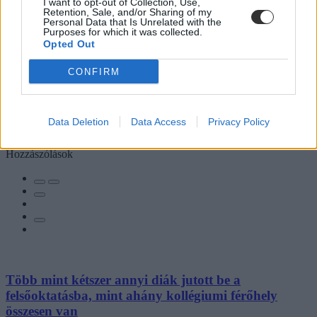
I want to opt-out of Collection, Use,
Retention, Sale, and/or Sharing of my
Personal Data that Is Unrelated with the
Purposes for which it was collected.
Opted Out
CONFIRM
Data Deletion
Data Access
Privacy Policy
Hozzászólások
Több mint kétszer annyi diák jutott be a
felsőoktatásba, mint ahány kollégiumi férőhely
összesen van