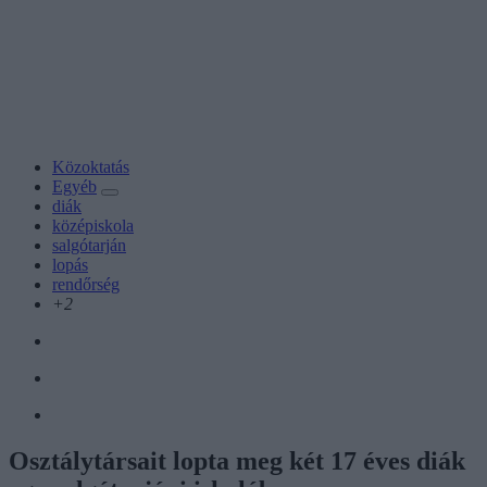
Közoktatás
Egyéb
diák
középiskola
salgótarján
lopás
rendőrség
+2
Osztálytársait lopta meg két 17 éves diák