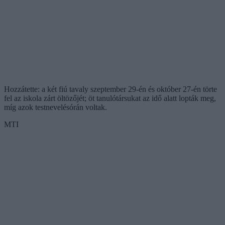
Hozzátette: a két fiú tavaly szeptember 29-én és október 27-én törte
fel az iskola zárt öltözőjét; öt tanulótársukat az idő alatt lopták meg,
míg azok testnevelésórán voltak.
MTI