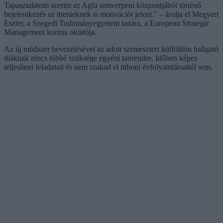
Tapasztalatom szerint az Agfa antwerpeni központjából történő
bejelentkezés az ittenieknek is motivációt jelent." – árulja el Megyeri
Eszter, a Szegedi Tudományegyetem tanára, a European Strategic
Management kurzus oktatója.
Az új módszer bevezetésével az adott szemesztert külföldön hallgató
diáknak nincs többé szüksége egyéni tanrendre. Időben képes
teljesíteni feladatait és nem szakad el itthoni évfolyamtársaitól sem.