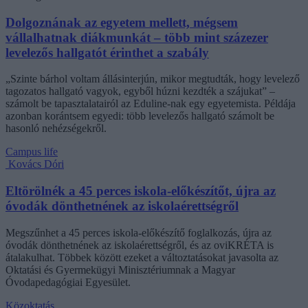
Dolgoznának az egyetem mellett, mégsem
vállalhatnak diákmunkát – több mint százezer
levelezős hallgatót érinthet a szabály
„Szinte bárhol voltam állásinterjún, mikor megtudták, hogy levelező
tagozatos hallgató vagyok, egyből húzni kezdték a szájukat” –
számolt be tapasztalatairól az Eduline-nak egy egyetemista. Példája
azonban korántsem egyedi: több levelezős hallgató számolt be
hasonló nehézségekről.
Campus life
Kovács Dóri
Eltörölnék a 45 perces iskola-előkészítőt, újra az
óvodák dönthetnének az iskolaérettségről
Megszűnhet a 45 perces iskola-előkészítő foglalkozás, újra az
óvodák dönthetnének az iskolaérettségről, és az oviKRÉTA is
átalakulhat. Többek között ezeket a változtatásokat javasolta az
Oktatási és Gyermekügyi Minisztériumnak a Magyar
Óvodapedagógiai Egyesület.
Közoktatás