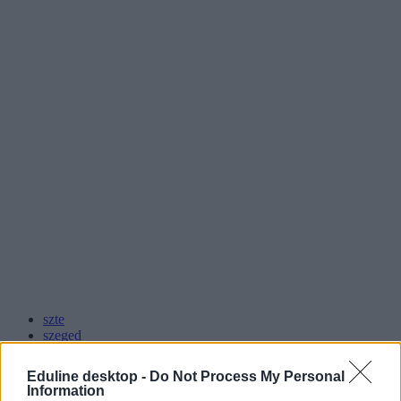
szte
szeged
szegedi tudományegyetem
skype
Eduline desktop -
Do Not Process My Personal
tanrend
Information
kurzus