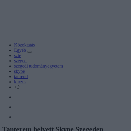
Közoktatás
Egyéb
szte
szeged
szegedi tudományegyetem
skype
tanrend
kurzus
+3
Tanterem helyett Skype Szegeden