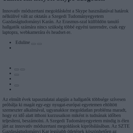
Innovatív módszertani megoldásként a Skype használatával határok
nélkülivé vált az oktatás a Szegedi Tudományegyetem
Gazdaságtudományi Karán. Az Erasmus-szal külföldön tanuló
hallgatók számára nincs szükség többé egyéni tanrendre, csak egy
laptopra, webkamerára és headset-re.
Eduline
Az elmúlt évek tapasztalatai alapján a hallgatók többsége szívesen
próbálja ki magát egy-egy nyugat-európai egyetemen eltöltött
szemeszter alkalmával, ugyanakkor megoldatlan probléma maradt,
hogy ez idő alatt itthoni kurzusaikon miként is tudnának időben
teljesíteni, beszámolni. A Szegedi Tudományegyetem mindig is élen
járt az innovatív módszertani megoldások kipróbálásában. Az SZTE
Gazdaságtudományi Kar legújabb ötletének köszönhetően az