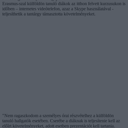
Erasmus-szal külföldön tanuló diákok az itthon felvett kurzusukon is
időben – internetes videótelefon, azaz a Skype használatával -
teljesíthetik a tantárgy támasztotta követelményeket.
"Nem ragaszkodom a személyes órai részvételhez a külföldön
tanuló hallgatók esetében. Cserébe a diáknak is teljesítenie kell az
előírt követelményeket, adott esetben prezentációt kell tartania.