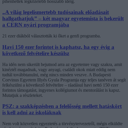
pihenhettek legközelebb hosszabb ideig.
„A világ legelismertebb tudósainak előadásait
hallgathatjuk” – két magyar egyetemista is bekerült
a CERN nyári programjába
21 ezer diákból választották ki őket a genfi programba.
Havi 150 ezer forintot is kaphatsz, ha egy évig a
következő felvételire készülsz
Ha idén nem sikerült bejutnod arra az egyetemre vagy szakra, amit
kinéztél magadnak, vagy anyagi, családi okok miatt eddig nem
tudtál továbbtanulni, még nincs minden veszve. A Budapesti
Corvinus Egyetem Illyés Gyula Programja egy teljes tanéven át segít
felkészülni a következő felvételire – ráadásul havi nettó 150 ezer
forintos támogatást, ingyenes kollégiumot és mentorálást is kapsz.
Mutatjuk a részleteket.
PSZ: a szakképzésben a felelősség mellett hatáskört
is kell adni az iskoláknak
Nem volt közvetlen egyeztetés a törvénytervezetről, mégis elküldte