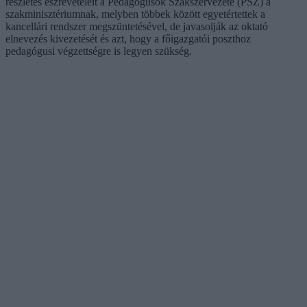
részletes észrevételeit a Pedagógusok Szakszervezete (PSZ) a
szakminisztériumnak, melyben többek között egyetértettek a
kancellári rendszer megszüntetésével, de javasolják az oktató
elnevezés kivezetését és azt, hogy a főigazgatói poszthoz
pedagógusi végzettségre is legyen szükség.