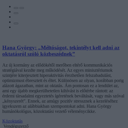
Hana György: „Méltóságot, tekintélyt kell adni az
oktatásról szóló közbeszédnek”
Az új kormány az elődökétől merőben eltérő kommunikációs
stratégiával kezdte meg működését. Az egyes minisztériumok
szintjére kiterjesztett hiperaktivitás érezhetően felszabadulást,
optimizmust ébresztett és éltet. Különösen az olyan, korábban porig
alázott ágazatban, mint az oktatás. Ám pontosan ez a lendület az,
ami egy újabb megkerülhetetlen kihívást is előtérbe rántott: az
érdemi társadalmi egyeztetés ígéretének beváltását, vagy más szóval
„kényszerét”. Ennek, az amúgy pozitív stressznek a kezeléséhez
igyekszem az alábbiakban szempontokat adni. Hana György
humánökológus, közoktatási vezető véleménycikke.
Közoktatás
Vendégszerző