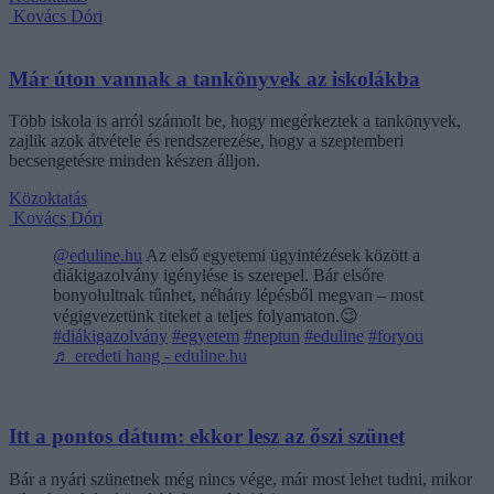
Kovács Dóri
Már úton vannak a tankönyvek az iskolákba
Több iskola is arról számolt be, hogy megérkeztek a tankönyvek,
zajlik azok átvétele és rendszerezése, hogy a szeptemberi
becsengetésre minden készen álljon.
Közoktatás
Kovács Dóri
@eduline.hu
Az első egyetemi ügyintézések között a
diákigazolvány igénylése is szerepel. Bár elsőre
bonyolultnak tűnhet, néhány lépésből megvan – most
végigvezetünk titeket a teljes folyamaton.😉
#diákigazolvány
#egyetem
#neptun
#eduline
#foryou
♬ eredeti hang - eduline.hu
Itt a pontos dátum: ekkor lesz az őszi szünet
Bár a nyári szünetnek még nincs vége, már most lehet tudni, mikor