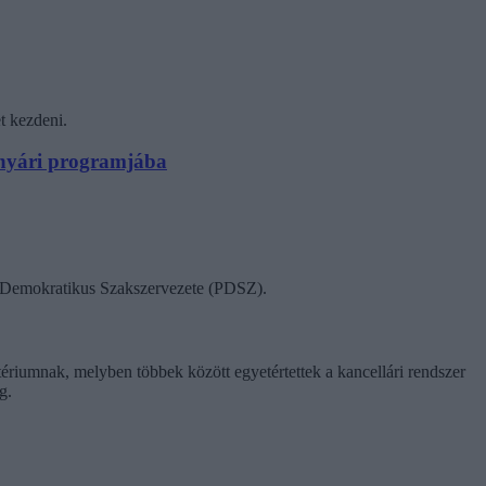
t kezdeni.
N nyári programjába
ok Demokratikus Szakszervezete (PDSZ).
tériumnak, melyben többek között egyetértettek a kancellári rendszer
g.