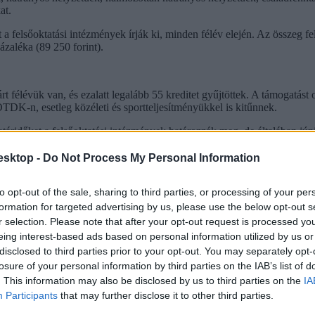
at.
a felsőoktatási intézmények írják ki, minden félév elején. Az összeg fel
ázaléka (89 250 forint).
t félévük van, és ezalatt legalább 55 kreditet gyűjtöttek. A támogatást
DK-n, esetleg közéleti és sportteljesítményükkel is kitűnnek.
atáridőket a felsőoktatási intézmények határozzák meg, de általában júni
esktop -
Do Not Process My Personal Information
tlan képzésben és felsőoktatási szakképzésben részt vevő diákok, állam
a következő tanévben szeretnék megkezdeni felsőfokú tanulmányaikat: 
to opt-out of the sale, sharing to third parties, or processing of your per
formation for targeted advertising by us, please use the below opt-out s
megyei önkormányzat, a másik felét az egyetem vagy főiskola biztosítja
r selection. Please note that after your opt-out request is processed y
ó diákok pályázhatnak, minden évben ősszel írják ki.
eing interest-based ads based on personal information utilized by us or
disclosed to third parties prior to your opt-out. You may separately opt-
losure of your personal information by third parties on the IAB’s list of
tve utógondozásban részesülő hallgatók pályázhatnak, kiemelt cél a roma
. This information may also be disclosed by us to third parties on the
IA
költség-támogatást kaphattok, a pályázatot várhatóan augusztus elején
Participants
that may further disclose it to other third parties.
vagy önköltséges formában, alap-, mester- vagy osztatlan szakon kezdi