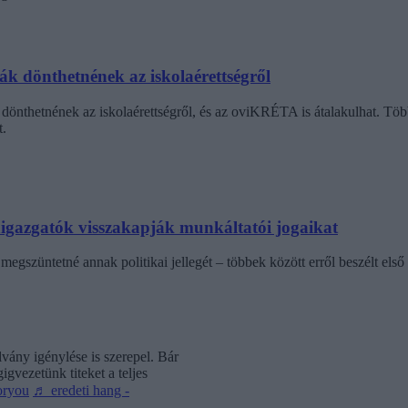
dák dönthetnének az iskolaérettségről
dönthetnének az iskolaérettségről, és az oviKRÉTA is átalakulhat. Többe
.
laigazgatók visszakapják munkáltatói jogaikat
egszüntetné annak politikai jellegét – többek között erről beszélt első 
vány igénylése is szerepel. Bár
gvezetünk titeket a teljes
oryou
♬ eredeti hang -