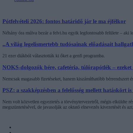
Pótfelvételi 2026: fontos határidő jár le ma éjfélkor
Néhány óra múlva bezár a felvi.hu egyik legfontosabb felülete – aki
„A világ legelismertebb tudósainak előadásait hallg
21 ezer diákból választották ki őket a genfi programba.
NOKS-dolgozók bére, cafetéria, túlórapótlék – ezeket
Nemcsak magasabb fizetéseket, hanem kiszámíthatóbb bérrendszert és 
PSZ: a szakképzésben a felelősség mellett hatáskört is
Nem volt közvetlen egyeztetés a törvénytervezetről, mégis elküldte r
megszüntetésével, de javasolják az oktató elnevezés kivezetését és az