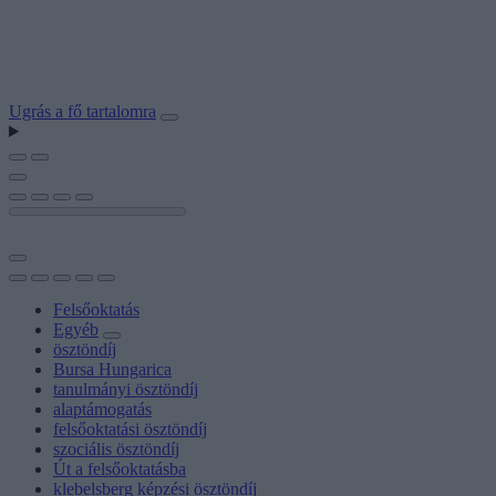
Ugrás a fő tartalomra
Felsőoktatás
Egyéb
ösztöndíj
Bursa Hungarica
tanulmányi ösztöndíj
alaptámogatás
felsőoktatási ösztöndíj
szociális ösztöndíj
Út a felsőoktatásba
klebelsberg képzési ösztöndíj