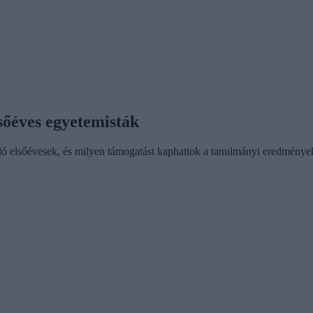
lsőéves egyetemisták
uló elsőévesek, és milyen támogatást kaphattok a tanulmányi eredménye