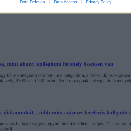
Data Deletion
Data Access
Privacy Policy
ba, mint ahány kollégiumi férőhely összesen van
 hány kollégiumi férőhely jut a hallgatókra, a térítési díj összege s
jak pedig 9300 és 25 500 forint között mozognak a vizsgált intézménye
diákmunkát – több mint százezer levelezős hallgatót é
agozatos hallgató vagyok, egyből húzni kezdték a szájukat” – számolt b
gekről.