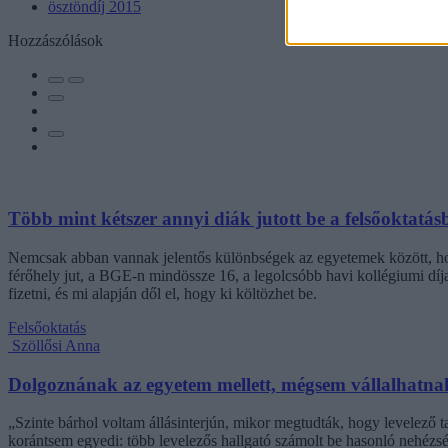
ösztöndíj 2015
Hozzászólások
Több mint kétszer annyi diák jutott be a felsőoktatás
Nemcsak abban vannak jelentős különbségek az egyetemek között, hogy
férőhely jut, a BGE-n mindössze 16, a legolcsóbb havi kollégiumi dí
fizetni, és mi alapján dől el, hogy ki költözhet be.
Felsőoktatás
Szöllősi Anna
Dolgoznának az egyetem mellett, mégsem vállalhatnak 
„Szinte bárhol voltam állásinterjún, mikor megtudták, hogy levelező t
korántsem egyedi: több levelezős hallgató számolt be hasonló nehézsé