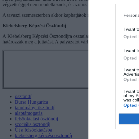
végzettséggel nem rendelkeznek, és azonos szintű oktatásban sem ves
A tavaszi szemeszterben akkor kaphatjátok meg a támogatást, ha az első
Persona
Klebelsberg Képzési Ösztöndíj
I want t
A Klebelsberg Képzési Ösztöndíjra osztatlan tanárszakos hallgatók pál
Opted 
határozzák meg a juttatást. A pályázatot várhatóan szeptemberben írják
I want t
Opted 
Tetszett a 
I want 
Advertis
Opted 
I want t
of my P
ösztöndíj
was col
Bursa Hungarica
Opted 
tanulmányi ösztöndíj
alaptámogatás
felsőoktatási ösztöndíj
szociális ösztöndíj
Út a felsőoktatásba
klebelsberg képzési ösztöndíj