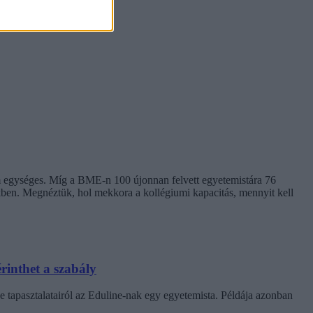
em egységes. Míg a BME-n 100 újonnan felvett egyetemistára 76
kben. Megnéztük, hol mekkora a kollégiumi kapacitás, mennyit kell
rinthet a szabály
e tapasztalatairól az Eduline-nak egy egyetemista. Példája azonban