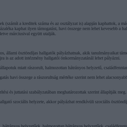
k (számít a kreditek száma és az osztályzat is) alapján kaphattok, a máso
zaléka kaphat ilyen támogatást, havi összege nem lehet kevesebb a hallg
letve márciusival együtt utalják.
atos, állami ösztöndíjas hallgatók pályázhatnak, akik tanulmányaikat t
jra is az adott intézmény hallgatói önkormányzatánál lehet pályázni.
állapotuk miatt rászorult, halmozottan hátrányos helyzetű, családfennt
atás havi összege a rászorultság mértéke szerint nem lehet alacsonyabb 
ítési és juttatási szabályzatában meghatározottak szerint állapítják meg.
allgató szociális helyzete, akkor pályázhat rendkívüli szociális ösztönd
hátrányos helyzetűek, halmozottan hátrányos helyzetűek, családfenntart