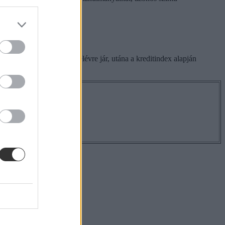
ljesítettétek.
az összeg az első két félévre jár, utána a kreditindex alapján
os hírekről!