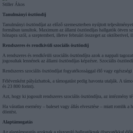
Stiller Ákos
Tanulmányi ösztöndíj
Tanulmányi ösztöndíjat az előző szemeszterben nyújtott teljesítményete
formában tanultok. Maximum az állami ösztöndíjas hallgatók ötven szá
hónapra szól, a szeptemberi, illetve februári összeget az októberivel, il
Rendszeres és rendkívüli szociális ösztöndíj
A rendszeres és rendkívüli szociális ösztöndíjra azok a nappali tagoz
jogosultak lennének az állami ösztöndíjas képzésre. Szociális ösztöndí
Rendszeres szociális ösztöndíjat fogyatékossággal élő vagy egészségi 
Félévenként pályázhattok, a támogatást pedig havonta utalják. A támog
és 23 800 forint).
Azt, hogy ki jogosult rendszeres szociális ösztöndíjra, az intézmény tér
Ha váratlan esemény – baleset vagy állás elvesztése – miatt romlik a h
döntést.
Alaptámogatás
Az alaptámogatás azoknak a rászoruló hallgatóknak (fogyatékkal élők, 