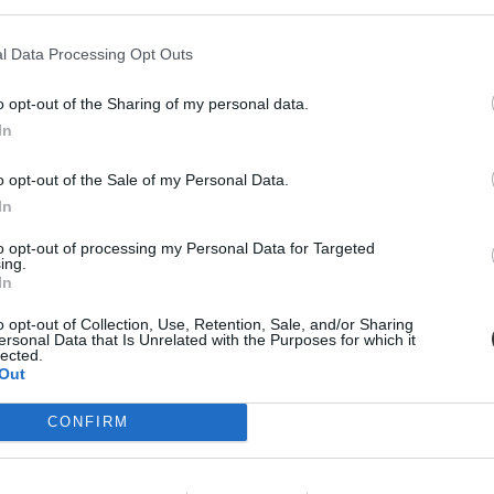
znek részt.
 félévben legalább a mintatanterv 50 százalékának megfelelő kreditet te
l Data Processing Opt Outs
o opt-out of the Sharing of my personal data.
yázhatnak. A támogatás összege havi 25-75 ezer forint között mozog. Ez 
In
 ki.
o opt-out of the Sale of my Personal Data.
In
cikk? Kövess minket a Facebookon is, és nem fogsz lemaradni a font
to opt-out of processing my Personal Data for Targeted
ing.
In
o opt-out of Collection, Use, Retention, Sale, and/or Sharing
ersonal Data that Is Unrelated with the Purposes for which it
lected.
Out
CONFIRM