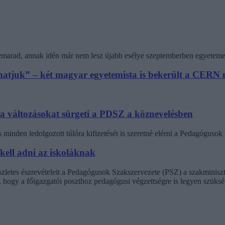
 lemarad, annak idén már nem lesz újabb esélye szeptemberben egyeteme
athatjuk” – két magyar egyetemista is bekerült a CER
 a változásokat sürgeti a PDSZ a köznevelésben
minden ledolgozott túlóra kifizetését is szeretné elérni a Pedagógus
 kell adni az iskoláknak
észletes észrevételeit a Pedagógusok Szakszervezete (PSZ) a szakminisz
t, hogy a főigazgatói poszthoz pedagógusi végzettségre is legyen szüksé