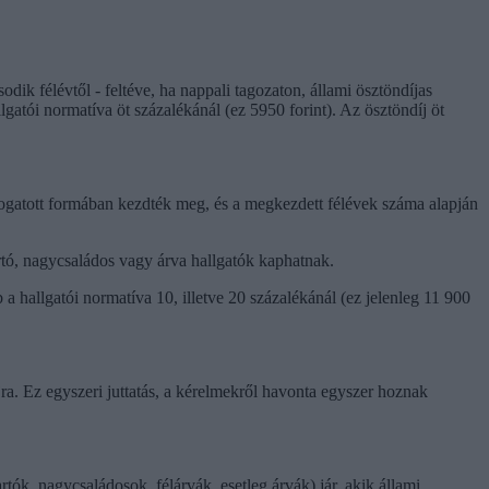
dik félévtől - feltéve, ha nappali tagozaton, állami ösztöndíjas
atói normatíva öt százalékánál (ez 5950 forint). Az ösztöndíj öt
ámogatott formában kezdték meg, és a megkezdett félévek száma alapján
artó, nagycsaládos vagy árva hallgatók kaphatnak.
a hallgatói normatíva 10, illetve 20 százalékánál (ez jelenleg 11 900
íjra. Ez egyszeri juttatás, a kérelmekről havonta egyszer hoznak
ók, nagycsaládosok, félárvák, esetleg árvák) jár, akik állami