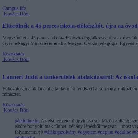
Campus life
Kovács Dóri
Eltörölnék a 45 perces iskola-előkészítőt, újra az óvo
Megszűnhet a 45 perces iskola-előkészítő foglalkozás, újra az óvodák 
Gyermekügyi Minisztériumnak a Magyar Óvodapedagógiai Egyesület
Közoktatás
Kovács Dóri
Lannert Judit a tankerületek átalakításáról: Az isko
Fokozatosan alakítaná át a tankerületi rendszert a kormány, miközben m
miniszter.
Közoktatás
Kovács Dóri
@eduline.hu
Az első egyetemi ügyintézések között a diákigazol
elsőre bonyolultnak tűnhet, néhány lépésből megvan – most végi
folyamaton.😉
#diákigazolvány
#egyetem
#neptun
#eduline
#f
eduline.hu