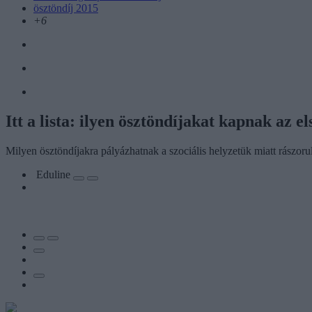
ösztöndíj 2015
+6
Itt a lista: ilyen ösztöndíjakat kapnak az e
Milyen ösztöndíjakra pályázhatnak a szociális helyzetük miatt rászor
Eduline