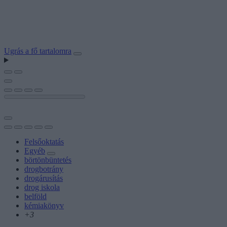
Ugrás a fő tartalomra
Felsőoktatás
Egyéb
börtönbüntetés
drogbotrány
drogárusítás
drog iskola
belföld
kémiakönyv
+3