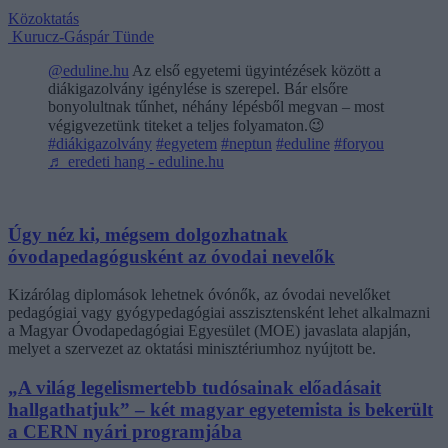
Közoktatás
Kurucz-Gáspár Tünde
@eduline.hu
Az első egyetemi ügyintézések között a
diákigazolvány igénylése is szerepel. Bár elsőre
bonyolultnak tűnhet, néhány lépésből megvan – most
végigvezetünk titeket a teljes folyamaton.😉
#diákigazolvány
#egyetem
#neptun
#eduline
#foryou
♬ eredeti hang - eduline.hu
Úgy néz ki, mégsem dolgozhatnak
óvodapedagógusként az óvodai nevelők
Kizárólag diplomások lehetnek óvónők, az óvodai nevelőket
pedagógiai vagy gyógypedagógiai asszisztensként lehet alkalmazni
a Magyar Óvodapedagógiai Egyesület (MOE) javaslata alapján,
melyet a szervezet az oktatási minisztériumhoz nyújtott be.
„A világ legelismertebb tudósainak előadásait
hallgathatjuk” – két magyar egyetemista is bekerült
a CERN nyári programjába