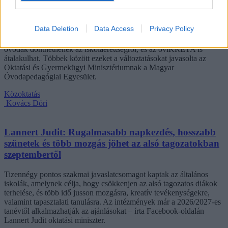
Eltörölnék a 45 perces iskola-előkészítőt, újra az
óvodák dönthetnének az iskolaérettségről
Data Deletion
Data Access
Privacy Policy
Megszűnhet a 45 perces iskola-előkészítő foglalkozás, újra az
óvodák dönthetnének az iskolaérettségről, és az oviKRÉTA is
átalakulhat. Többek között ezeket a változtatásokat javasolta az
Oktatási és Gyermekügyi Minisztériumnak a Magyar
Óvodapedagógiai Egyesület.
Közoktatás
Kovács Dóri
Lannert Judit: Rugalmasabb napkezdés, hosszabb
szünetek és több mozgás jöhet az alsó tagozatokban
szeptembertől
Tizennégy pontos szakmai javaslatcsomagot kaptak az általános
iskolák, amelynek célja, hogy csökkenjen az alsó tagozatos diákok
terhelése, és több idő jusson mozgásra, kreatív tevékenységekre,
valamint tapasztalati tanulásra. Az intézmények már a 2026/2027-es
tanévtől alkalmazhatják az ajánlásokat – írta Facebook-oldalán
Lannert Judit oktatási miniszter.