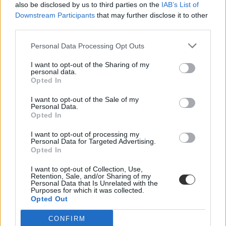
also be disclosed by us to third parties on the
IAB’s List of
helyette?
Downstream Participants
that may further disclose it to other
third parties.
A kisiskolák tanárhiánya és a kisgimnáziumok elitképzővé válása
nem elszigetelt hibák, hanem a jelenlegi oktatási szerkezet
Personal Data Processing Opt Outs
„erővonalai”, amelyek a rendszer gyökeres reformjáért kiáltanak Dr.
Gyarmathy Éva klinikai és neveléslélektani szakpszichológus,
I want to opt-out of the Sharing of my
egyetemi tanár szerint.
personal data.
Opted In
Közoktatás
Kurucz-Gáspár Tünde
I want to opt-out of the Sale of my
Personal Data.
Dolgoznának az egyetem mellett, mégsem
Opted In
vállalhatnak diákmunkát – több mint százezer
levelezős hallgatót érinthet a szabály
I want to opt-out of processing my
Personal Data for Targeted Advertising.
Opted In
„Szinte bárhol voltam állásinterjún, mikor megtudták, hogy levelező
tagozatos hallgató vagyok, egyből húzni kezdték a szájukat” –
I want to opt-out of Collection, Use,
számolt be tapasztalatairól az Eduline-nak egy egyetemista. Példája
Retention, Sale, and/or Sharing of my
azonban korántsem egyedi: több levelezős hallgató számolt be
Personal Data that Is Unrelated with the
hasonló nehézségekről.
Purposes for which it was collected.
Opted Out
Campus life
Kovács Dóri
CONFIRM