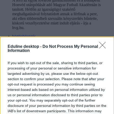
A férfi az egyik fővárosi gimnáziumban és a Budapesti
Honvéd utánpótlását adó Magyar Futball Akadémián is
tanított. Hétfőn az igazságügyi szakértő
meghallgatásával folytatódott annak a férfinak a pere,
aki ellen többrendbeli szexuális kényszerítés bűntette,
kiskorú veszélyeztetése miatt indult eljárás - írja a
hvg.hu.
börtönbüntetés
drogbotrány
drogárusítás
Eduline desktop -
Do Not Process My Personal
drog iskola
Information
belföld
kémiakönyv
If you wish to opt-out of the sale, sharing to third parties, or
Hozzászólások
processing of your personal or sensitive information for
targeted advertising by us, please use the below opt-out
section to confirm your selection. Please note that after your
opt-out request is processed you may continue seeing
interest-based ads based on personal information utilized by
us or personal information disclosed to third parties prior to
your opt-out. You may separately opt-out of the further
disclosure of your personal information by third parties on the
IAB’s list of downstream participants. This information may
Mi a baj a 8 osztályos általános iskolával, és mi jöhet