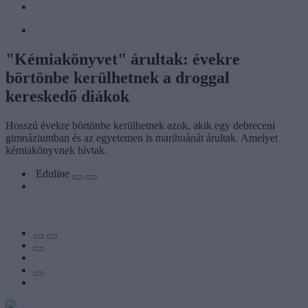
"Kémiakönyvet" árultak: évekre
börtönbe kerülhetnek a droggal
kereskedő diákok
Hosszú évekre börtönbe kerülhetnek azok, akik egy debreceni
gimnáziumban és az egyetemen is marihuánát árultak. Amelyet
kémiakönyvnek hívtak.
Eduline