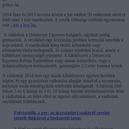
police.hu
2014 ősze és 2015 tavasza között a hat vádlott 50 embernek adott el
több mint 1 kiló marihuánát. A vevők többsége külföldi egyetemista
volt
- írja a hvg.hu.
A vádlottak a Debreceni Egyetem hallgatói, egyikük pedig
gimnazista. A vevőkkel egy közösségi profilon keresztül tartották a
kapcsolatot. A marihuánát könyvként, kémiaként vagy
kémiakönyvként emlegették, és számot rendeltek hozzá, amely a
kábítószer mennyiségét jelentette. A kábítószert a Debreceni
Egyetem Kémia Épületében vagy annak környékén, vagy a
dohányzóhelyen értékesítették, grammjáért 2-3 ezer forintot kértek.
A vádlottak 2014-ben egy másik kábítószeres ügyben kerültek
képbe, és egy gyanúsított vallomása alapján indult el a nyomozás,
melynek során mindegyikük telefonját lehallgatták. A bíróság első
fokon 5 év 6 hónap és 3 év 10 hónap közötti börtönbüntetésre ítélte
a vádlottakat, az ítélet ellen az ügyész súlyosbításért, a vádlottak
enyhítésért fellebbeztek.
Folytatódik a per: az igazságügyi szakértő szerint
szexelt diákjával a budapesti tanár