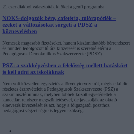
21 ezer diákból választották ki őket a genfi programba.
NOKS-dolgozók bére, cafetéria, túlórapótlék –
ezeket a változásokat sürgeti a PDSZ a
köznevelésben
Nemcsak magasabb fizetéseket, hanem kiszámíthatóbb bérrendszert
és minden ledolgozott túlóra kifizetését is szeretné elérni a
Pedagógusok Demokratikus Szakszervezete (PDSZ).
PSZ: a szakképzésben a felelősség mellett hatáskört
is kell adni az iskoláknak
Nem volt közvetlen egyeztetés a törvénytervezetről, mégis elküldte
részletes észrevételeit a Pedagógusok Szakszervezete (PSZ) a
szakminisztériumnak, melyben többek között egyetértettek a
kancellári rendszer megszüntetésével, de javasolják az oktató
elnevezés kivezetését és azt, hogy a főigazgatói poszthoz
pedagógusi végzettségre is legyen szükség.