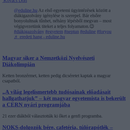
Kovács Dóri
@eduline.hu
Az első egyetemi ügyintézések között a
diákigazolvány igénylése is szerepel. Bár elsőre
bonyolultnak tűnhet, néhány lépésből megvan – most
végigvezetünk titeket a teljes folyamaton.😉
#diákigazolvány
#egyetem
#neptun
#eduline
#foryou
♬ eredeti hang - eduline.hu
Magyar siker a Nemzetközi Nyelvészeti
Diákolimpián
Ketten bronzérmet, ketten pedig dicséretet kaptak a magyar
csapatból.
„A világ legelismertebb tudósainak előadásait
hallgathatjuk” – két magyar egyetemista is bekerült
a CERN nyári programjába
21 ezer diákból választották ki őket a genfi programba.
NOKS-dolgozók bére, cafetéria, túlórapótlék –