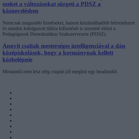
ezeket a változásokat sürgeti a PDSZ a
köznevelésben
Nemcsak magasabb fizetéseket, hanem kiszámíthatóbb bérrendszert
és minden ledolgozott túlóra kifizetését is szeretné elérni a
Pedagógusok Demokratikus Szakszervezete (PDSZ).
Annyit csaltak mesterséges intelligenciával a dán
középiskolások, hogy a kormánynak kellett
közbelépnie
Mostantól nem lesz elég csupán jól megírni egy beadandót.