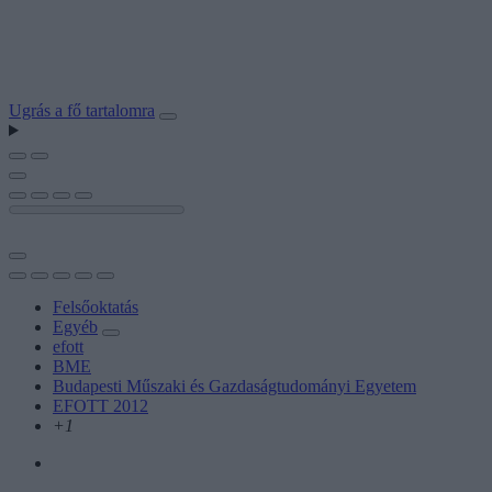
Ugrás a fő tartalomra
Felsőoktatás
Egyéb
efott
BME
Budapesti Műszaki és Gazdaságtudományi Egyetem
EFOTT 2012
+1