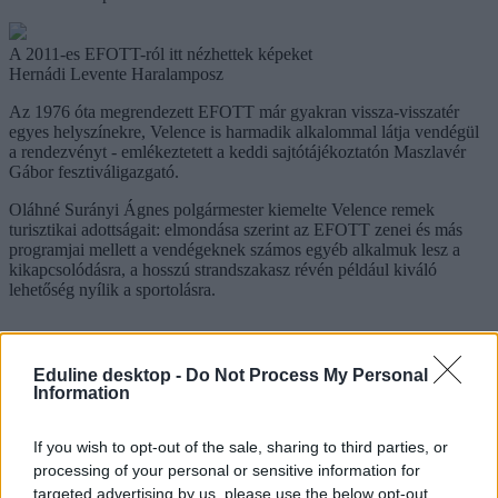
A 2011-es EFOTT-ról itt nézhettek képeket
Hernádi Levente Haralamposz
Az 1976 óta megrendezett EFOTT már gyakran vissza-visszatér
egyes helyszínekre, Velence is harmadik alkalommal látja vendégül
a rendezvényt - emlékeztetett a keddi sajtótájékoztatón Maszlavér
Gábor fesztiváligazgató.
Oláhné Surányi Ágnes polgármester kiemelte Velence remek
turisztikai adottságait: elmondása szerint az EFOTT zenei és más
programjai mellett a vendégeknek számos egyéb alkalmuk lesz a
kikapcsolódásra, a hosszú strandszakasz révén például kiváló
lehetőség nyílik a sportolásra.
efott
Eduline desktop -
Do Not Process My Personal
BME
Information
Budapesti Műszaki és Gazdaságtudományi Egyetem
EFOTT 2012
If you wish to opt-out of the sale, sharing to third parties, or
Hozzászólások
processing of your personal or sensitive information for
targeted advertising by us, please use the below opt-out