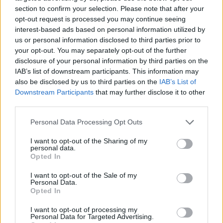
section to confirm your selection. Please note that after your
opt-out request is processed you may continue seeing
interest-based ads based on personal information utilized by
us or personal information disclosed to third parties prior to
your opt-out. You may separately opt-out of the further
disclosure of your personal information by third parties on the
IAB’s list of downstream participants. This information may
Mikor pihenhettek még 2026-ban? Itt van az összes
also be disclosed by us to third parties on the
IAB’s List of
hosszú hétvége és tanítási szünet
Downstream Participants
that may further disclose it to other
third parties.
Még három hosszabb pihenő vár rátok idén: mutatjuk a dátumokat.
Campus life
Personal Data Processing Opt Outs
Kovács Dóri
I want to opt-out of the Sharing of my
Lannert Judit: Rugalmasabb napkezdés, hosszabb
personal data.
Opted In
szünetek és több mozgás jöhet az alsó tagozatokban
szeptembertől
I want to opt-out of the Sale of my
Personal Data.
Tizennégy pontos szakmai javaslatcsomagot kaptak az általános
Opted In
iskolák, amelynek célja, hogy csökkenjen az alsó tagozatos diákok
terhelése, és több idő jusson mozgásra, kreatív tevékenységekre,
I want to opt-out of processing my
valamint tapasztalati tanulásra. Az intézmények már a 2026/2027-es
Personal Data for Targeted Advertising.