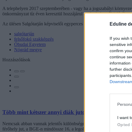
A telephelyen 2017 szeptemberében - vagy ha a jogszabályi környezet le
önkormányzat tíz éven keresztül hozzájárul a telephely működéséhez.
Az ülésen Salgótarján képviselői egyperces néma felállással adózta
Eduline d
salgótarján
If you wish 
felsőfokú szakképzés
Óbudai Egyetem
sensitive in
Nógrád megye
confirm you
continue se
Hozzászólások
information 
further disc
participants
Downstream 
Persona
Több mint kétszer annyi diák jutott be a felsőoktatás
I want t
Nemcsak abban vannak jelentős különbségek az egyetemek között, hogy
Opted 
férőhely jut, a BGE-n mindössze 16, a legolcsóbb havi kollégiumi dí