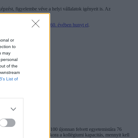
épzést, figyelembe véve a helyi vállalatok igényeit is. Az
os betegség után életének 60. évében hunyt el
.
sonal or
ection to
ou may
 personal
out of the
 downstream
B’s List of
em egységes. Míg a BME-n 100 újonnan felvett egyetemistára 76
kben. Megnéztük, hol mekkora a kollégiumi kapacitás, mennyit kell