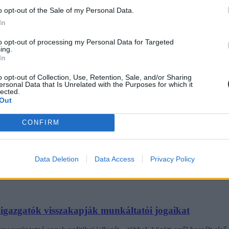
o opt-out of the Sale of my Personal Data.
In
to opt-out of processing my Personal Data for Targeted
ing.
diákmunkát – több mint százezer levelezős hallgatót é
In
agozatos hallgató vagyok, egyből húzni kezdték a szájukat” – számolt b
o opt-out of Collection, Use, Retention, Sale, and/or Sharing
gekről.
ersonal Data that Is Unrelated with the Purposes for which it
lected.
Out
CONFIRM
dák dönthetnének az iskolaérettségről
dönthetnének az iskolaérettségről, és az oviKRÉTA is átalakulhat. Többe
.
Data Deletion
Data Access
Privacy Policy
laigazgatók visszakapják munkáltatói jogaikat