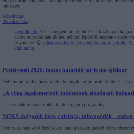
Fokozatosan alakítaná át a tankerületi rendszert a kormány, miközben m
miniszter.
Közoktatás
Kovács Dóri
@eduline.hu
Az első egyetemi ügyintézések között a diákigazol
elsőre bonyolultnak tűnhet, néhány lépésből megvan – most végi
folyamaton.😉
#diákigazolvány
#egyetem
#neptun
#eduline
#f
eduline.hu
Pótfelvételi 2026: fontos határidő jár le ma éjfélkor
Néhány óra múlva bezár a felvi.hu egyik legfontosabb felülete – aki
„A világ legelismertebb tudósainak előadásait hallg
21 ezer diákból választották ki őket a genfi programba.
NOKS-dolgozók bére, cafetéria, túlórapótlék – ezeket
Nemcsak magasabb fizetéseket, hanem kiszámíthatóbb bérrendszert és 