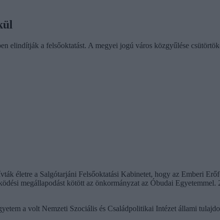
kül
 elindítják a felsőoktatást. A megyei jogú város közgyűlése csütörtökön
ák életre a Salgótarjáni Felsőoktatási Kabinetet, hogy az Emberi Erőf
ödési megállapodást kötött az önkormányzat az Óbudai Egyetemmel. 201
em a volt Nemzeti Szociális és Családpolitikai Intézet állami tulajdonb