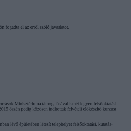
 fogadta el az erről szóló javaslatot.
orrások Minisztériuma támogatásával ismét legyen felsőoktatási
5 őszén pedig közösen indítottak felvételi előkészítő kurzust
an lévő épületében létesít telephelyet felsőoktatási, kutatás-