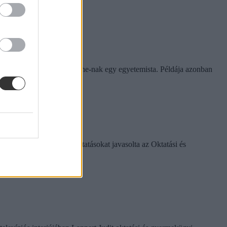
rinthet a szabály
e tapasztalatairól az Eduline-nak egy egyetemista. Példája azonban
k között ezeket a változtatásokat javasolta az Oktatási és