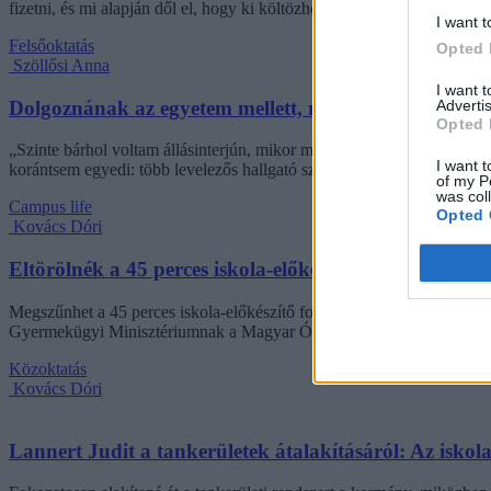
fizetni, és mi alapján dől el, hogy ki költözhet be.
I want t
Felsőoktatás
Opted 
Szöllősi Anna
I want 
Advertis
Dolgoznának az egyetem mellett, mégsem vállalhatnak 
Opted 
„Szinte bárhol voltam állásinterjún, mikor megtudták, hogy levelező t
I want t
korántsem egyedi: több levelezős hallgató számolt be hasonló nehézsé
of my P
was col
Campus life
Opted 
Kovács Dóri
Eltörölnék a 45 perces iskola-előkészítőt, újra az óvo
Megszűnhet a 45 perces iskola-előkészítő foglalkozás, újra az óvodák 
Gyermekügyi Minisztériumnak a Magyar Óvodapedagógiai Egyesület
Közoktatás
Kovács Dóri
Lannert Judit a tankerületek átalakításáról: Az isko