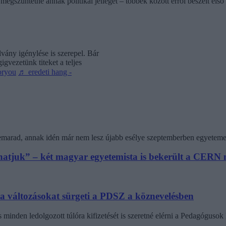
egszüntetné annak politikai jellegét – többek között erről beszélt első 
vány igénylése is szerepel. Bár
gvezetünk titeket a teljes
oryou
♬ eredeti hang -
 lemarad, annak idén már nem lesz újabb esélye szeptemberben egyeteme
athatjuk” – két magyar egyetemista is bekerült a CER
 a változásokat sürgeti a PDSZ a köznevelésben
minden ledolgozott túlóra kifizetését is szeretné elérni a Pedagógus