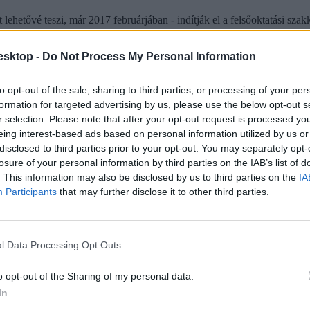
hetővé teszi, már 2017 februárjában - indítják el a felsőoktatási szakk
k Fodor János emlékének. Az Óbudai Egyetem rektora hosszan tartó,
súly
esktop -
Do Not Process My Personal Information
to opt-out of the sale, sharing to third parties, or processing of your per
formation for targeted advertising by us, please use the below opt-out s
r selection. Please note that after your opt-out request is processed y
eing interest-based ads based on personal information utilized by us or
disclosed to third parties prior to your opt-out. You may separately opt-
losure of your personal information by third parties on the IAB’s list of
. This information may also be disclosed by us to third parties on the
IA
Participants
that may further disclose it to other third parties.
l Data Processing Opt Outs
ba, mint ahány kollégiumi férőhely összesen van
o opt-out of the Sharing of my personal data.
 hány kollégiumi férőhely jut a hallgatókra, a térítési díj összege s
In
jak pedig 9300 és 25 500 forint között mozognak a vizsgált intézménye