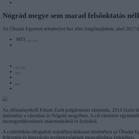
Nógrád megye sem marad felsőoktatás nél
Az Óbudai Egyetem telephelyet hoz létre Salgótarjánban, ahol 2017-ben
MTI
Az előzményekről Fekete Zsolt polgármester elmondta, 2014 őszén hívt
intézmény a városban és Nógrád megyében. A cél elérésére együttműk
tizenegyedikeseknek matematikából és fizikából.
A csütörtökön elfogadott szándéknyilatkozat értelmében az Óbudai Egyet
fejlesztési és innovációs tevékenységének megvalósítása érdekében.