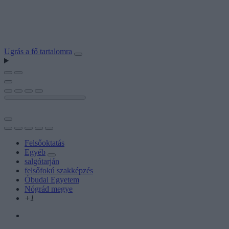
Ugrás a fő tartalomra
Felsőoktatás
Egyéb
salgótarján
felsőfokú szakképzés
Óbudai Egyetem
Nógrád megye
+1