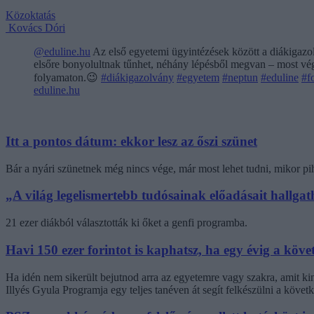
Közoktatás
Kovács Dóri
@eduline.hu
Az első egyetemi ügyintézések között a diákigazol
elsőre bonyolultnak tűnhet, néhány lépésből megvan – most végi
folyamaton.😉
#diákigazolvány
#egyetem
#neptun
#eduline
#f
eduline.hu
Itt a pontos dátum: ekkor lesz az őszi szünet
Bár a nyári szünetnek még nincs vége, már most lehet tudni, mikor pi
„A világ legelismertebb tudósainak előadásait hallg
21 ezer diákból választották ki őket a genfi programba.
Havi 150 ezer forintot is kaphatsz, ha egy évig a követ
Ha idén nem sikerült bejutnod arra az egyetemre vagy szakra, amit k
Illyés Gyula Programja egy teljes tanéven át segít felkészülni a követk