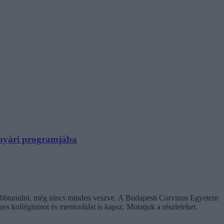
N nyári programjába
ovábbtanulni, még nincs minden veszve. A Budapesti Corvinus Egyetem
enes kollégiumot és mentorálást is kapsz. Mutatjuk a részleteket.