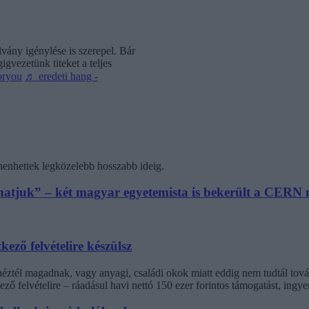
vány igénylése is szerepel. Bár
gvezetünk titeket a teljes
oryou
♬ eredeti hang -
henhettek legközelebb hosszabb ideig.
athatjuk” – két magyar egyetemista is bekerült a CER
kező felvételire készülsz
inéztél magadnak, vagy anyagi, családi okok miatt eddig nem tudtál t
ező felvételire – ráadásul havi nettó 150 ezer forintos támogatást, ingy