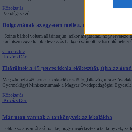
Közoktatás
Vendégszerző
Dolgoznának az egyetem mellett, mégsem vállalhatnak 
„Szinte bárhol voltam állásinterjún, mikor megtudták, hogy levelező t
korántsem egyedi: több levelezős hallgató számolt be hasonló nehézsé
Campus life
Kovács Dóri
Eltörölnék a 45 perces iskola-előkészítőt, újra az óvo
Megszűnhet a 45 perces iskola-előkészítő foglalkozás, újra az óvodák 
Gyermekügyi Minisztériumnak a Magyar Óvodapedagógiai Egyesület
Közoktatás
Kovács Dóri
Már úton vannak a tankönyvek az iskolákba
Több iskola is arról számolt be, hogy megérkeztek a tankönyvek, zajl