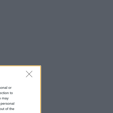
sonal or
ection to
ou may
 personal
out of the