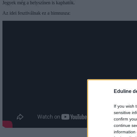
Jegyek még a helyszínen is kaphatók.
Az idei fesztiválnak ez a himnusza:
Eduline d
If you wish 
sensitive in
confirm you
continue se
information 