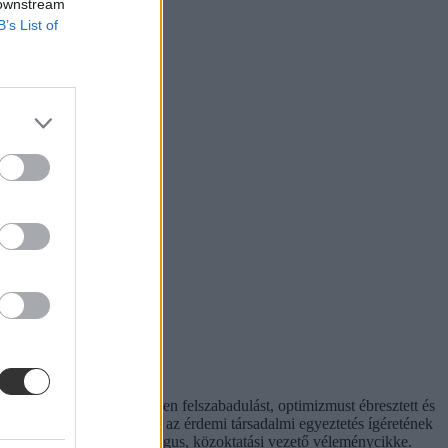
 downstream
B’s List of
t hiperaktivitás érezhetően felszabadulást, optimizmust ébresztett és
hívást is előtérbe rántott: az érdemi társadalmi egyeztetés ígéretének
. Hana György humánökológus, közoktatási vezető véleménycikke.