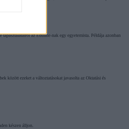
rinthet a szabály
e tapasztalatairól az Eduline-nak egy egyetemista. Példája azonban
k között ezeket a változtatásokat javasolta az Oktatási és
nden készen álljon.