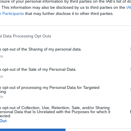
losure of your personal information by third parties on the IAB’s list of
. This information may also be disclosed by us to third parties on the
IA
Participants
that may further disclose it to other third parties.
l Data Processing Opt Outs
o opt-out of the Sharing of my personal data.
In
o opt-out of the Sale of my Personal Data.
In
to opt-out of processing my Personal Data for Targeted
ing.
In
tatásról szóló közbeszédnek”
o opt-out of Collection, Use, Retention, Sale, and/or Sharing
ersonal Data that Is Unrelated with the Purposes for which it
lected.
l kezdte meg működését. Az egyes minisztériumok szintjére kiterjesztet
Out
ktatás. Ám pontosan ez a lendület az, ami egy újabb megkerülhetetlen ki
stressznek a kezeléséhez igyekszem az alábbiakban szempontokat adni