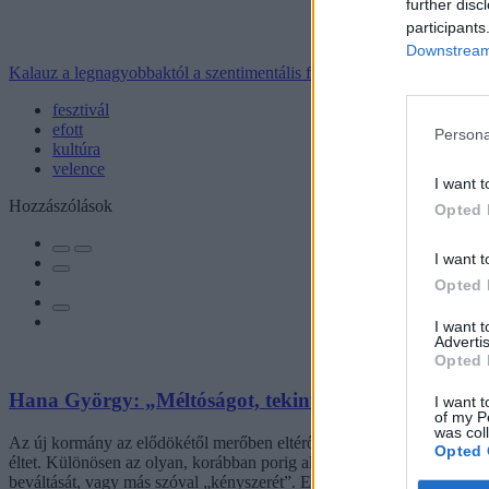
further disc
participants
Downstream 
Kalauz a legnagyobbaktól a szentimentális fesztiválokig
fesztivál
efott
Persona
kultúra
velence
I want t
Hozzászólások
Opted 
I want t
Opted 
I want 
Advertis
Opted 
Hana György: „Méltóságot, tekintélyt kell adni az ok
I want t
of my P
was col
Az új kormány az elődökétől merőben eltérő kommunikációs stratégiáva
Opted 
éltet. Különösen az olyan, korábban porig alázott ágazatban, mint az o
beváltását, vagy más szóval „kényszerét”. Ennek, az amúgy pozitív 