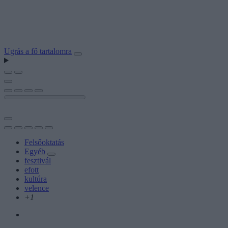
Ugrás a fő tartalomra
Felsőoktatás
Egyéb
fesztivál
efott
kultúra
velence
+1