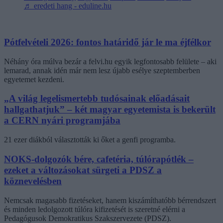
♬ eredeti hang - eduline.hu
Pótfelvételi 2026: fontos határidő jár le ma éjfélkor
Néhány óra múlva bezár a felvi.hu egyik legfontosabb felülete – aki
lemarad, annak idén már nem lesz újabb esélye szeptemberben
egyetemet kezdeni.
„A világ legelismertebb tudósainak előadásait
hallgathatjuk” – két magyar egyetemista is bekerült
a CERN nyári programjába
21 ezer diákból választották ki őket a genfi programba.
NOKS-dolgozók bére, cafetéria, túlórapótlék –
ezeket a változásokat sürgeti a PDSZ a
köznevelésben
Nemcsak magasabb fizetéseket, hanem kiszámíthatóbb bérrendszert
és minden ledolgozott túlóra kifizetését is szeretné elérni a
Pedagógusok Demokratikus Szakszervezete (PDSZ).