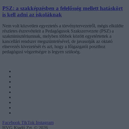
PSZ: a szakképzésben a felelősség mellett hatáskört
is kell adni az iskoláknak
Nem volt közvetlen egyeztetés a törvénytervezetről, mégis elküldte
részletes észrevételeit a Pedagógusok Szakszervezete (PSZ) a
szakminisztériumnak, melyben többek között egyetértettek a
kancellári rendszer megszüntetésével, de javasolják az oktató
elnevezés kivezetését és azt, hogy a főigazgatói poszthoz
pedagógusi végzettségre is legyen szükség.
Facebook
TikTok
Instagram
HVG Kiadó Zrt. © 2026