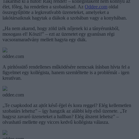
Takarítsd ki a hűtőt! Rakj rendet! – kollégistaként nem könnyű az
élet, főleg, ha rendetlen a szobatársad. Az
Oddee.com
oldal
összegyűjtötte a legkreatívabb üzeneteket, amelyeket a
lakótársaiknak hagytak a diákok a szobában vagy a konyhában.
„Ha nem akarod, hogy zöld izék nőjenek ki a tányérunkból,
mosogass el! Köszi!” – ezt az üzenetet egy gyanúsan régi
vacsoramaradvány mellett hagyta egy diák.
oddee.com
A pirítóssütő rendellenes működésére nemcsak írásban hívta fel a
figyelmet egy kollégista, hanem szemléltette is a problémát - igen
kreatívan.
oddee.com
„Te csapkodod az ajtót késő éjjel és kora reggel? Elég kellemetlen
szobatárs lehetsz” – így hangzik az alábbi kép első üzenete. „Te
hagysz zavaró üzeneteket a hallban? Elég álszent lehetsz” –
olvasható mellette egy vicces kedvű kollégista válasza.
oddee.com