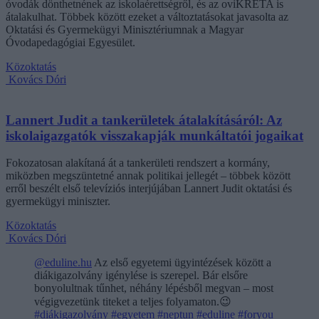
óvodák dönthetnének az iskolaérettségről, és az oviKRÉTA is
átalakulhat. Többek között ezeket a változtatásokat javasolta az
Oktatási és Gyermekügyi Minisztériumnak a Magyar
Óvodapedagógiai Egyesület.
Közoktatás
Kovács Dóri
Lannert Judit a tankerületek átalakításáról: Az
iskolaigazgatók visszakapják munkáltatói jogaikat
Fokozatosan alakítaná át a tankerületi rendszert a kormány,
miközben megszüntetné annak politikai jellegét – többek között
erről beszélt első televíziós interjújában Lannert Judit oktatási és
gyermekügyi miniszter.
Közoktatás
Kovács Dóri
@eduline.hu
Az első egyetemi ügyintézések között a
diákigazolvány igénylése is szerepel. Bár elsőre
bonyolultnak tűnhet, néhány lépésből megvan – most
végigvezetünk titeket a teljes folyamaton.😉
#diákigazolvány
#egyetem
#neptun
#eduline
#foryou