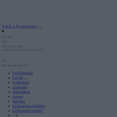
Ugrás a fő tartalomra
Felsőoktatás
Egyéb
kollégium
szobatárs
diákotthon
üzenet
lakótárs
kellemetlen lakótárs
kollégiumi szabály
+4