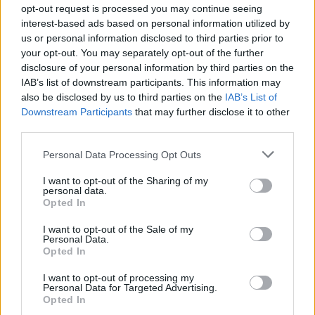
diákotthon
opt-out request is processed you may continue seeing
üzenet
interest-based ads based on personal information utilized by
lakótárs
us or personal information disclosed to third parties prior to
kellemetlen lakótárs
your opt-out. You may separately opt-out of the further
kollégiumi szabály
disclosure of your personal information by third parties on the
Hozzászólások
IAB’s list of downstream participants. This information may
also be disclosed by us to third parties on the
IAB’s List of
Downstream Participants
that may further disclose it to other
third parties.
Personal Data Processing Opt Outs
I want to opt-out of the Sharing of my
personal data.
Opted In
Több mint kétszer annyi diák jutott be a
felsőoktatásba, mint ahány kollégiumi férőhely
I want to opt-out of the Sale of my
összesen van
Personal Data.
Opted In
Nemcsak abban vannak jelentős különbségek az egyetemek között,
I want to opt-out of processing my
hogy hány kollégiumi férőhely jut a hallgatókra, a térítési díj összege
Personal Data for Targeted Advertising.
sem egységes. Míg a BME-n 100 újonnan felvett egyetemistára 76
Opted In
férőhely jut, a BGE-n mindössze 16, a legolcsóbb havi kollégiumi