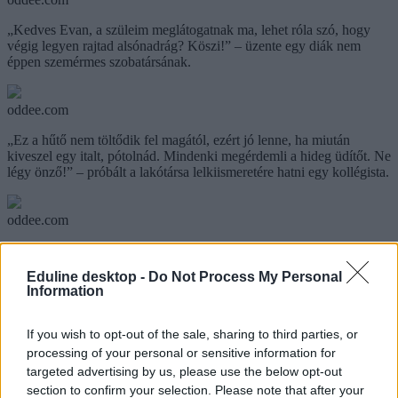
„Kedves Evan, a szüleim meglátogatnak ma, lehet róla szó, hogy
végig legyen rajtad alsónadrág? Köszi!” – üzente egy diák nem
éppen szemérmes szobatársának.
oddee.com
„Ez a hűtő nem töltődik fel magától, ezért jó lenne, ha miután
kiveszel egy italt, pótolnád. Mindenki megérdemli a hideg üdítőt. Ne
légy önző!” – próbált a lakótársa lelkiismeretére hatni egy kollégista.
oddee.com
Igazán kreatív formáját választotta a kommunikációnak az a diák,
aki színes tojásokon üzente meg a lakótársának, hogy takarítsa ki a
Eduline desktop -
Do Not Process My Personal
hűtőt.
Kíváncsi vagy a facebookozók legkínosabb üzeneteire?
Information
Összefoglalónkat
itt
olvashatod.
If you wish to opt-out of the sale, sharing to third parties, or
oddee.com
processing of your personal or sensitive information for
targeted advertising by us, please use the below opt-out
kollégium
section to confirm your selection. Please note that after your
szobatárs