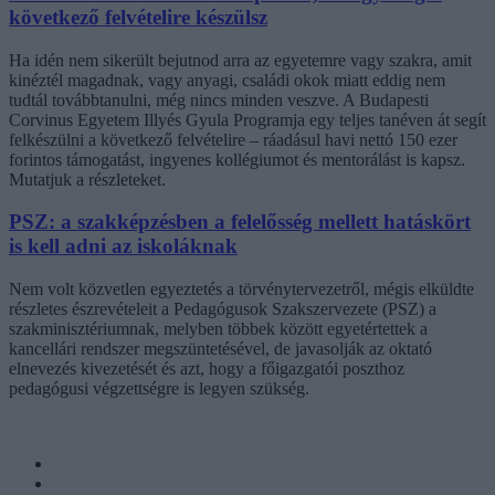
következő felvételire készülsz
Ha idén nem sikerült bejutnod arra az egyetemre vagy szakra, amit
kinéztél magadnak, vagy anyagi, családi okok miatt eddig nem
tudtál továbbtanulni, még nincs minden veszve. A Budapesti
Corvinus Egyetem Illyés Gyula Programja egy teljes tanéven át segít
felkészülni a következő felvételire – ráadásul havi nettó 150 ezer
forintos támogatást, ingyenes kollégiumot és mentorálást is kapsz.
Mutatjuk a részleteket.
PSZ: a szakképzésben a felelősség mellett hatáskört
is kell adni az iskoláknak
Nem volt közvetlen egyeztetés a törvénytervezetről, mégis elküldte
részletes észrevételeit a Pedagógusok Szakszervezete (PSZ) a
szakminisztériumnak, melyben többek között egyetértettek a
kancellári rendszer megszüntetésével, de javasolják az oktató
elnevezés kivezetését és azt, hogy a főigazgatói poszthoz
pedagógusi végzettségre is legyen szükség.