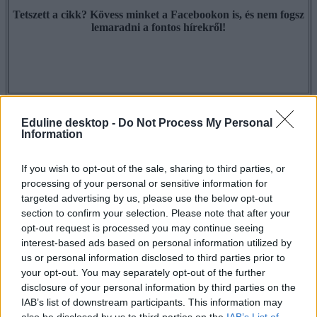
Tetszett a cikk? Kövess minket a Facebookon is, és nem fogsz
lemaradni a fontos hírekről!
iskolai lövöldözés
Eduline desktop -
Do Not Process My Personal
egyetemi lövöldözés
Information
egyetem botrány
Urban Outfitters
Kent State University
If you wish to opt-out of the sale, sharing to third parties, or
processing of your personal or sensitive information for
Hozzászólások
targeted advertising by us, please use the below opt-out
section to confirm your selection. Please note that after your
opt-out request is processed you may continue seeing
interest-based ads based on personal information utilized by
us or personal information disclosed to third parties prior to
your opt-out. You may separately opt-out of the further
disclosure of your personal information by third parties on the
IAB’s list of downstream participants. This information may
Hana György: „Méltóságot, tekintélyt kell adni az