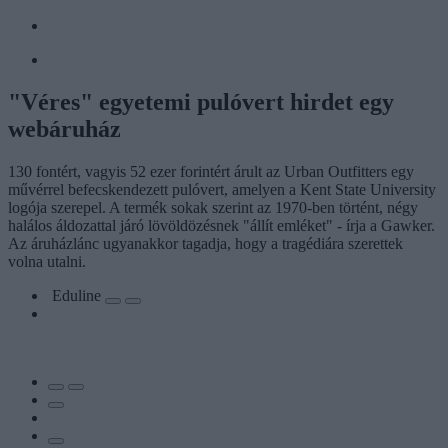
"Véres" egyetemi pulóvert hirdet egy
webáruház
130 fontért, vagyis 52 ezer forintért árult az Urban Outfitters egy
művérrel befecskendezett pulóvert, amelyen a Kent State University
logója szerepel. A termék sokak szerint az 1970-ben történt, négy
halálos áldozattal járó lövöldözésnek "állít emléket" - írja a Gawker.
Az áruházlánc ugyanakkor tagadja, hogy a tragédiára szerettek
volna utalni.
Eduline