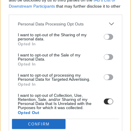
also be disclosed by us to third parties on the
IAB’s List of
oktatásról szóló közbeszédnek”
Downstream Participants
that may further disclose it to other
third parties.
Az új kormány az elődökétől merőben eltérő kommunikációs
stratégiával kezdte meg működését. Az egyes minisztériumok
Personal Data Processing Opt Outs
szintjére kiterjesztett hiperaktivitás érezhetően felszabadulást,
optimizmust ébresztett és éltet. Különösen az olyan, korábban porig
I want to opt-out of the Sharing of my
alázott ágazatban, mint az oktatás. Ám pontosan ez a lendület az,
personal data.
ami egy újabb megkerülhetetlen kihívást is előtérbe rántott: az
Opted In
érdemi társadalmi egyeztetés ígéretének beváltását, vagy más szóval
„kényszerét”. Ennek, az amúgy pozitív stressznek a kezeléséhez
I want to opt-out of the Sale of my
igyekszem az alábbiakban szempontokat adni. Hana György
Personal Data.
humánökológus, közoktatási vezető véleménycikke.
Opted In
Közoktatás
I want to opt-out of processing my
Vendégszerző
Personal Data for Targeted Advertising.
Opted In
Dolgoznának az egyetem mellett, mégsem
I want to opt-out of Collection, Use,
vállalhatnak diákmunkát – több mint százezer
Retention, Sale, and/or Sharing of my
levelezős hallgatót érinthet a szabály
Personal Data that Is Unrelated with the
Purposes for which it was collected.
Opted Out
„Szinte bárhol voltam állásinterjún, mikor megtudták, hogy levelező
tagozatos hallgató vagyok, egyből húzni kezdték a szájukat” –
CONFIRM
számolt be tapasztalatairól az Eduline-nak egy egyetemista. Példája
azonban korántsem egyedi: több levelezős hallgató számolt be