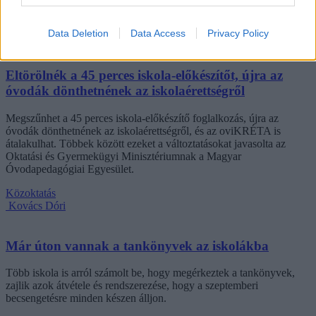
hasonló nehézségekről.
Data Deletion
Data Access
Privacy Policy
Campus life
Kovács Dóri
Eltörölnék a 45 perces iskola-előkészítőt, újra az
óvodák dönthetnének az iskolaérettségről
Megszűnhet a 45 perces iskola-előkészítő foglalkozás, újra az
óvodák dönthetnének az iskolaérettségről, és az oviKRÉTA is
átalakulhat. Többek között ezeket a változtatásokat javasolta az
Oktatási és Gyermekügyi Minisztériumnak a Magyar
Óvodapedagógiai Egyesület.
Közoktatás
Kovács Dóri
Már úton vannak a tankönyvek az iskolákba
Több iskola is arról számolt be, hogy megérkeztek a tankönyvek,
zajlik azok átvétele és rendszerezése, hogy a szeptemberi
becsengetésre minden készen álljon.