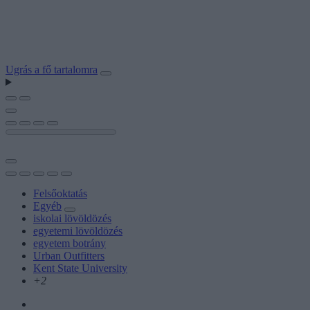
Ugrás a fő tartalomra
Felsőoktatás
Egyéb
iskolai lövöldözés
egyetemi lövöldözés
egyetem botrány
Urban Outfitters
Kent State University
+2