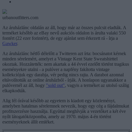
urbanoutfitters.com
Az áruházlánc oldalán az áll, hogy már az összes pulcsit eladták. A
terméket később az eBay nevű aukciós oldalon is árulta valaki 550
fontért (22 ezer forintért), de egy ajánlat sem érkezett rá - írja a
Gawker
.
Az áruházlánc hétfő délelőtt a Twitteren azt írta: bocsánatot kérnek
minden sérelemért, amelyet a Vintage Kent State Sweatshirttel
okoztak. Hozzátették: nem akartak a 44 évvel ezelőtt történt tragikus
eseményekre utalni - a pulóver a napfény fakította vintage
kollekciójuk egy darabja, vér pedig nincs rajta. A darabot azonnal
eltávolították az online áruházból - írják. A honlapon ugyanakkor a
pulóvernél az áll, hogy
"sold out"
, vagyis a terméket az utolsó szálig
elkapkodták.
Alig fél órával később az egyetem is kiadott egy közleményt,
amelyben hatalmas sérelemnek nevezik, hogy egy cég a fájdalmukat
profitszerzésre használja. Egyúttal meghívják a vezetőket a két éve
nyílt látogatóközpontba, amely az 1970. május 4-én történt
eseményeknek állít emléket.