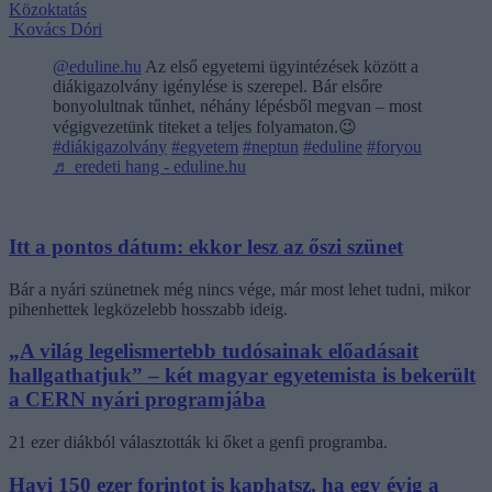
Közoktatás
Kovács Dóri
@eduline.hu
Az első egyetemi ügyintézések között a
diákigazolvány igénylése is szerepel. Bár elsőre
bonyolultnak tűnhet, néhány lépésből megvan – most
végigvezetünk titeket a teljes folyamaton.😉
#diákigazolvány
#egyetem
#neptun
#eduline
#foryou
♬ eredeti hang - eduline.hu
Itt a pontos dátum: ekkor lesz az őszi szünet
Bár a nyári szünetnek még nincs vége, már most lehet tudni, mikor
pihenhettek legközelebb hosszabb ideig.
„A világ legelismertebb tudósainak előadásait
hallgathatjuk” – két magyar egyetemista is bekerült
a CERN nyári programjába
21 ezer diákból választották ki őket a genfi programba.
Havi 150 ezer forintot is kaphatsz, ha egy évig a