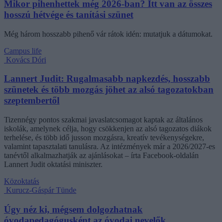
Mikor pihenhettek még 2026-ban? Itt van az összes
hosszú hétvége és tanítási szünet
Még három hosszabb pihenő vár rátok idén: mutatjuk a dátumokat.
Campus life
Kovács Dóri
Lannert Judit: Rugalmasabb napkezdés, hosszabb
szünetek és több mozgás jöhet az alsó tagozatokban
szeptembertől
Tizennégy pontos szakmai javaslatcsomagot kaptak az általános
iskolák, amelynek célja, hogy csökkenjen az alsó tagozatos diákok
terhelése, és több idő jusson mozgásra, kreatív tevékenységekre,
valamint tapasztalati tanulásra. Az intézmények már a 2026/2027-es
tanévtől alkalmazhatják az ajánlásokat – írta Facebook-oldalán
Lannert Judit oktatási miniszter.
Közoktatás
Kurucz-Gáspár Tünde
Úgy néz ki, mégsem dolgozhatnak
óvodapedagógusként az óvodai nevelők