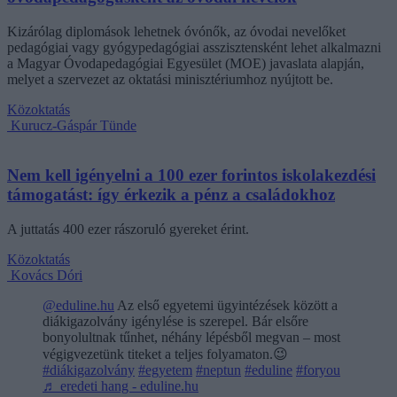
Kizárólag diplomások lehetnek óvónők, az óvodai nevelőket
pedagógiai vagy gyógypedagógiai asszisztensként lehet alkalmazni
a Magyar Óvodapedagógiai Egyesület (MOE) javaslata alapján,
melyet a szervezet az oktatási minisztériumhoz nyújtott be.
Közoktatás
Kurucz-Gáspár Tünde
Nem kell igényelni a 100 ezer forintos iskolakezdési
támogatást: így érkezik a pénz a családokhoz
A juttatás 400 ezer rászoruló gyereket érint.
Közoktatás
Kovács Dóri
@eduline.hu
Az első egyetemi ügyintézések között a
diákigazolvány igénylése is szerepel. Bár elsőre
bonyolultnak tűnhet, néhány lépésből megvan – most
végigvezetünk titeket a teljes folyamaton.😉
#diákigazolvány
#egyetem
#neptun
#eduline
#foryou
♬ eredeti hang - eduline.hu