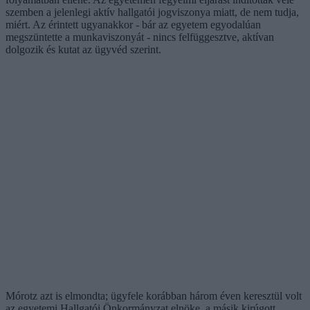
szemben a jelenlegi aktív hallgatói jogviszonya miatt, de nem tudja,
miért. Az érintett ugyanakkor - bár az egyetem egyodalúan
megszüntette a munkaviszonyát - nincs felfüggesztve, aktívan
dolgozik és kutat az ügyvéd szerint.
Mórotz azt is elmondta; ügyfele korábban három éven keresztül volt
az egyetemi Hallgatói Önkormányzat elnöke, a másik kirúgott