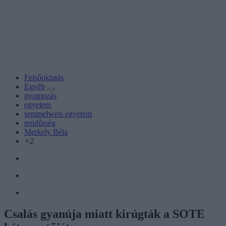
Felsőoktatás
Egyéb
nyomozás
egyetem
semmelweis egyetem
rendőrség
Merkely Béla
+2
Csalás gyanúja miatt kirúgták a SOTE