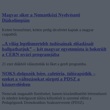
Magyar siker a Nemzetközi Nyelvészeti
Diákolimpián
Ketten bronzérmet, ketten pedig dicséretet kaptak a magyar
csapatból.
„A világ legelismertebb tudósainak előadásait
hallgathatjuk” – két magyar egyetemista is bekerült
a CERN nyári programjába
21 ezer diákból választották ki őket a genfi programba.
NOKS-dolgozók bére, cafetéria, túlórapótlék –
ezeket a változásokat sürgeti a PDSZ a
köznevelésben
Nemcsak magasabb fizetéseket, hanem kiszámíthatóbb bérrendszert
és minden ledolgozott túlóra kifizetését is szeretné elérni a
Pedagógusok Demokratikus Szakszervezete (PDSZ).