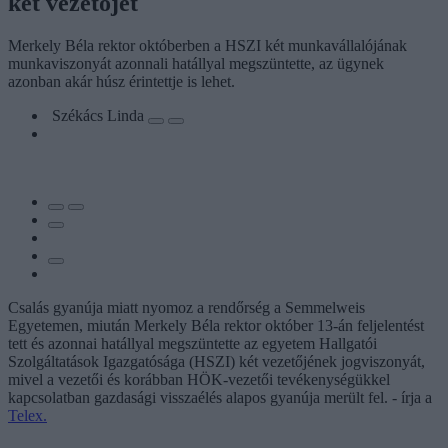
két vezetőjét
Merkely Béla rektor októberben a HSZI két munkavállalójának
munkaviszonyát azonnali hatállyal megszüntette, az ügynek
azonban akár húsz érintettje is lehet.
Székács Linda
Csalás gyanúja miatt nyomoz a rendőrség a Semmelweis
Egyetemen, miután Merkely Béla rektor október 13-án feljelentést
tett és azonnai hatállyal megszüntette az egyetem Hallgatói
Szolgáltatások Igazgatósága (HSZI) két vezetőjének jogviszonyát,
mivel a vezetői és korábban HÖK-vezetői tevékenységükkel
kapcsolatban gazdasági visszaélés alapos gyanúja merült fel. - írja a
Telex.