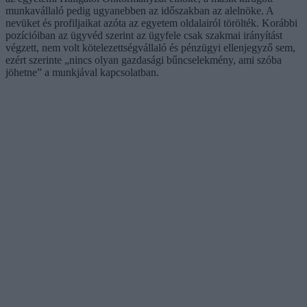
munkavállaló pedig ugyanebben az időszakban az alelnöke. A
nevüket és profiljaikat azóta az egyetem oldalairól törölték. Korábbi
pozícióiban az ügyvéd szerint az ügyfele csak szakmai irányítást
végzett, nem volt kötelezettségvállaló és pénzügyi ellenjegyző sem,
ezért szerinte „nincs olyan gazdasági bűncselekmény, ami szóba
jöhetne” a munkjával kapcsolatban.