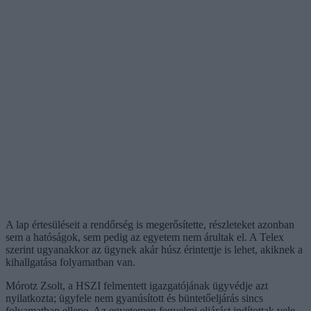
A lap értesüléseit a rendőrség is megerősítette, részleteket azonban
sem a hatóságok, sem pedig az egyetem nem árultak el. A Telex
szerint ugyanakkor az ügynek akár húsz érintettje is lehet, akiknek a
kihallgatása folyamatban van.
Mórotz Zsolt, a HSZI felmentett igazgatójának ügyvédje azt
nyilatkozta; ügyfele nem gyanúsított és büntetőeljárás sincs
folyamatban ellene. Az egyetemen fegyelmi eljárást indítottak vele