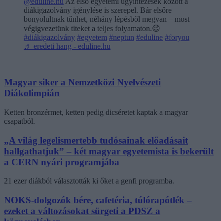
@eduline.hu
Az első egyetemi ügyintézések között a
diákigazolvány igénylése is szerepel. Bár elsőre
bonyolultnak tűnhet, néhány lépésből megvan – most
végigvezetünk titeket a teljes folyamaton.😉
#diákigazolvány
#egyetem
#neptun
#eduline
#foryou
♬ eredeti hang - eduline.hu
Magyar siker a Nemzetközi Nyelvészeti
Diákolimpián
Ketten bronzérmet, ketten pedig dicséretet kaptak a magyar
csapatból.
„A világ legelismertebb tudósainak előadásait
hallgathatjuk” – két magyar egyetemista is bekerült
a CERN nyári programjába
21 ezer diákból választották ki őket a genfi programba.
NOKS-dolgozók bére, cafetéria, túlórapótlék –
ezeket a változásokat sürgeti a PDSZ a