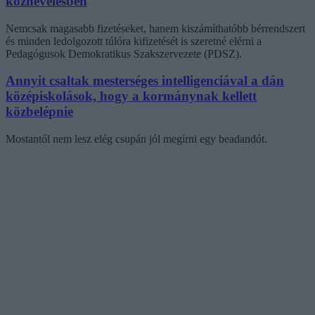
köznevelésben
Nemcsak magasabb fizetéseket, hanem kiszámíthatóbb bérrendszert
és minden ledolgozott túlóra kifizetését is szeretné elérni a
Pedagógusok Demokratikus Szakszervezete (PDSZ).
Annyit csaltak mesterséges intelligenciával a dán
középiskolások, hogy a kormánynak kellett
közbelépnie
Mostantól nem lesz elég csupán jól megírni egy beadandót.