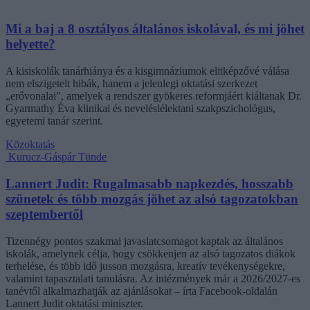
Mi a baj a 8 osztályos általános iskolával, és mi jöhet
helyette?
A kisiskolák tanárhiánya és a kisgimnáziumok elitképzővé válása
nem elszigetelt hibák, hanem a jelenlegi oktatási szerkezet
„erővonalai”, amelyek a rendszer gyökeres reformjáért kiáltanak Dr.
Gyarmathy Éva klinikai és neveléslélektani szakpszichológus,
egyetemi tanár szerint.
Közoktatás
Kurucz-Gáspár Tünde
Lannert Judit: Rugalmasabb napkezdés, hosszabb
szünetek és több mozgás jöhet az alsó tagozatokban
szeptembertől
Tizennégy pontos szakmai javaslatcsomagot kaptak az általános
iskolák, amelynek célja, hogy csökkenjen az alsó tagozatos diákok
terhelése, és több idő jusson mozgásra, kreatív tevékenységekre,
valamint tapasztalati tanulásra. Az intézmények már a 2026/2027-es
tanévtől alkalmazhatják az ajánlásokat – írta Facebook-oldalán
Lannert Judit oktatási miniszter.