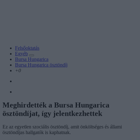
Felsőoktatás
Egyéb
Bursa Hungarica
Bursa Hungarica ösztöndíj
+0
Meghirdették a Bursa Hungarica
ösztöndíjat, így jelentkezhettek
Ez az egyetlen szociális ösztöndíj, amit önköltséges és állami
ösztöndíjas hallgatók is kaphatnak.