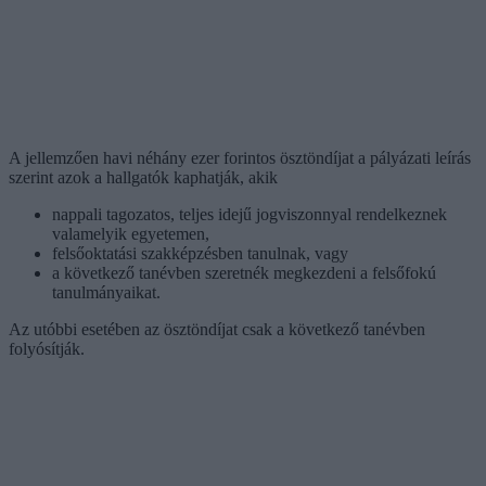
A jellemzően havi néhány ezer forintos ösztöndíjat a pályázati leírás
szerint azok a hallgatók kaphatják, akik
nappali tagozatos, teljes idejű jogviszonnyal rendelkeznek
valamelyik egyetemen,
felsőoktatási szakképzésben tanulnak, vagy
a következő tanévben szeretnék megkezdeni a felsőfokú
tanulmányaikat.
Az utóbbi esetében az ösztöndíjat csak a következő tanévben
folyósítják.