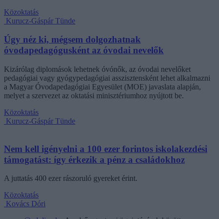
Közoktatás
Kurucz-Gáspár Tünde
Úgy néz ki, mégsem dolgozhatnak
óvodapedagógusként az óvodai nevelők
Kizárólag diplomások lehetnek óvónők, az óvodai nevelőket
pedagógiai vagy gyógypedagógiai asszisztensként lehet alkalmazni
a Magyar Óvodapedagógiai Egyesület (MOE) javaslata alapján,
melyet a szervezet az oktatási minisztériumhoz nyújtott be.
Közoktatás
Kurucz-Gáspár Tünde
Nem kell igényelni a 100 ezer forintos iskolakezdési
támogatást: így érkezik a pénz a családokhoz
A juttatás 400 ezer rászoruló gyereket érint.
Közoktatás
Kovács Dóri