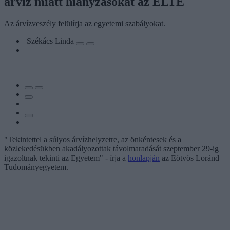
árvíz miatt hiányzásokat az ELTE
Az árvízveszély felülírja az egyetemi szabályokat.
Székács Linda
"Tekintettel a súlyos árvízhelyzetre, az önkéntesek és a
közlekedésükben akadályozottak távolmaradását szeptember 29-ig
igazoltnak tekinti az Egyetem" - írja a
honlapján
az Eötvös Loránd
Tudományegyetem.