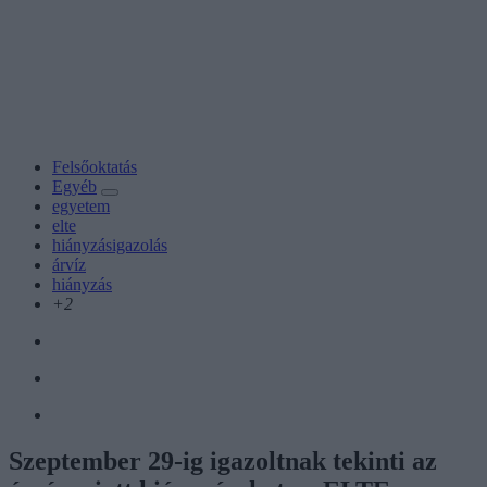
Felsőoktatás
Egyéb
egyetem
elte
hiányzásigazolás
árvíz
hiányzás
+2
Szeptember 29-ig igazoltnak tekinti az