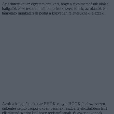
Az érintetteket az egyetem arra kéri, hogy a távolmaradásuk okát a
hallgatók előzetesen e-mail-ben a kurzusvezetőnek, az oktatók és
támogató munkatársak pedig a közvetlen felettesüknek jelezzék.
Azok a hallgatók, akik az EHÖK vagy a HÖOK által szervezett
önkéntes segítő csoportokban vesznek részt, a tájékoztatóban leírt
eljárásrend szerint kell hogy regisztráljanak, és aszerint kapnak