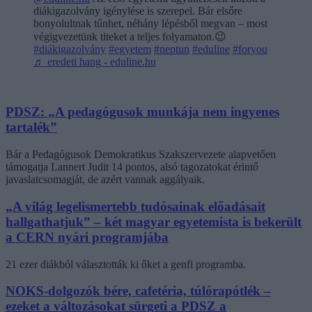
diákigazolvány igénylése is szerepel. Bár elsőre
bonyolultnak tűnhet, néhány lépésből megvan – most
végigvezetünk titeket a teljes folyamaton.😉
#diákigazolvány
#egyetem
#neptun
#eduline
#foryou
♬ eredeti hang - eduline.hu
PDSZ: „A pedagógusok munkája nem ingyenes
tartalék”
Bár a Pedagógusok Demokratikus Szakszervezete alapvetően
támogatja Lannert Judit 14 pontos, alsó tagozatokat érintő
javaslatcsomagját, de azért vannak aggályaik.
„A világ legelismertebb tudósainak előadásait
hallgathatjuk” – két magyar egyetemista is bekerült
a CERN nyári programjába
21 ezer diákból választották ki őket a genfi programba.
NOKS-dolgozók bére, cafetéria, túlórapótlék –
ezeket a változásokat sürgeti a PDSZ a