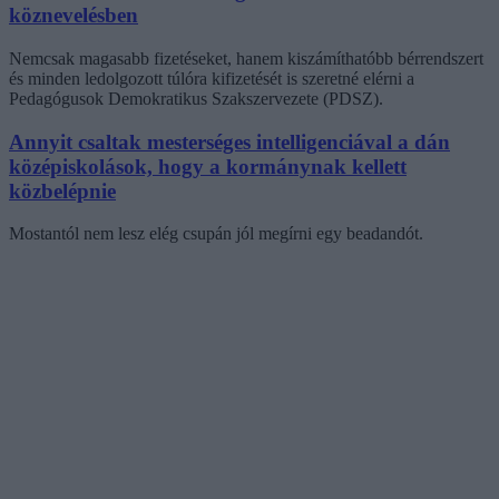
köznevelésben
Nemcsak magasabb fizetéseket, hanem kiszámíthatóbb bérrendszert
és minden ledolgozott túlóra kifizetését is szeretné elérni a
Pedagógusok Demokratikus Szakszervezete (PDSZ).
Annyit csaltak mesterséges intelligenciával a dán
középiskolások, hogy a kormánynak kellett
közbelépnie
Mostantól nem lesz elég csupán jól megírni egy beadandót.