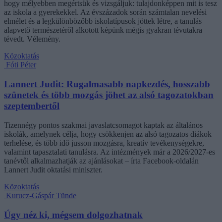
hogy mélyebben megértsük és vizsgáljuk: tulajdonképpen mit is tesz
az iskola a gyerekekkel. Az évszázadok során számtalan nevelési
elmélet és a legkülönbözőbb iskolatípusok jöttek létre, a tanulás
alapvető természetéről alkotott képünk mégis gyakran tévutakra
tévedt. Vélemény.
Közoktatás
Fóti Péter
Lannert Judit: Rugalmasabb napkezdés, hosszabb
szünetek és több mozgás jöhet az alsó tagozatokban
szeptembertől
Tizennégy pontos szakmai javaslatcsomagot kaptak az általános
iskolák, amelynek célja, hogy csökkenjen az alsó tagozatos diákok
terhelése, és több idő jusson mozgásra, kreatív tevékenységekre,
valamint tapasztalati tanulásra. Az intézmények már a 2026/2027-es
tanévtől alkalmazhatják az ajánlásokat – írta Facebook-oldalán
Lannert Judit oktatási miniszter.
Közoktatás
Kurucz-Gáspár Tünde
Úgy néz ki, mégsem dolgozhatnak