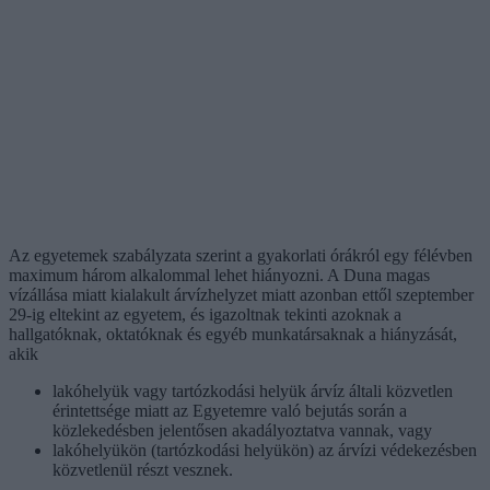
Az egyetemek szabályzata szerint a gyakorlati órákról egy félévben
maximum három alkalommal lehet hiányozni. A Duna magas
vízállása miatt kialakult árvízhelyzet miatt azonban ettől szeptember
29-ig eltekint az egyetem, és igazoltnak tekinti azoknak a
hallgatóknak, oktatóknak és egyéb munkatársaknak a hiányzását,
akik
lakóhelyük vagy tartózkodási helyük árvíz általi közvetlen
érintettsége miatt az Egyetemre való bejutás során a
közlekedésben jelentősen akadályoztatva vannak, vagy
lakóhelyükön (tartózkodási helyükön) az árvízi védekezésben
közvetlenül részt vesznek.