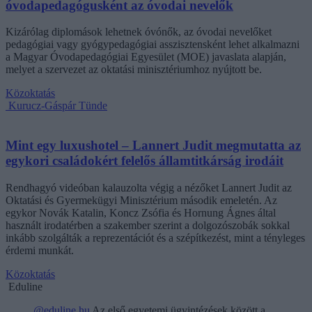
óvodapedagógusként az óvodai nevelők
Kizárólag diplomások lehetnek óvónők, az óvodai nevelőket
pedagógiai vagy gyógypedagógiai asszisztensként lehet alkalmazni
a Magyar Óvodapedagógiai Egyesület (MOE) javaslata alapján,
melyet a szervezet az oktatási minisztériumhoz nyújtott be.
Közoktatás
Kurucz-Gáspár Tünde
Mint egy luxushotel – Lannert Judit megmutatta az
egykori családokért felelős államtitkárság irodáit
Rendhagyó videóban kalauzolta végig a nézőket Lannert Judit az
Oktatási és Gyermekügyi Minisztérium második emeletén. Az
egykor Novák Katalin, Koncz Zsófia és Hornung Ágnes által
használt irodatérben a szakember szerint a dolgozószobák sokkal
inkább szolgálták a reprezentációt és a szépítkezést, mint a tényleges
érdemi munkát.
Közoktatás
Eduline
@eduline.hu
Az első egyetemi ügyintézések között a