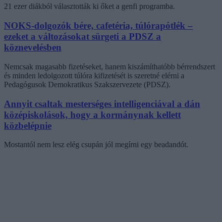
21 ezer diákból választották ki őket a genfi programba.
NOKS-dolgozók bére, cafetéria, túlórapótlék –
ezeket a változásokat sürgeti a PDSZ a
köznevelésben
Nemcsak magasabb fizetéseket, hanem kiszámíthatóbb bérrendszert
és minden ledolgozott túlóra kifizetését is szeretné elérni a
Pedagógusok Demokratikus Szakszervezete (PDSZ).
Annyit csaltak mesterséges intelligenciával a dán
középiskolások, hogy a kormánynak kellett
közbelépnie
Mostantól nem lesz elég csupán jól megírni egy beadandót.