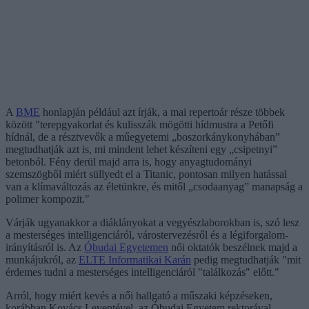
A
BME
honlapján például azt írják, a mai repertoár része többek
között "terepgyakorlat és kulisszák mögötti hídmustra a Petőfi
hídnál, de a résztvevők a műegyetemi „boszorkánykonyhában”
megtudhatják azt is, mi mindent lehet készíteni egy „csipetnyi”
betonból. Fény derül majd arra is, hogy anyagtudományi
szemszögből miért süllyedt el a Titanic, pontosan milyen hatással
van a klímaváltozás az életünkre, és mitől „csodaanyag” manapság a
polimer kompozit."
Várják ugyanakkor a diáklányokat a vegyészlaborokban is, szó lesz
a mesterséges intelligenciáról, várostervezésről és a légiforgalom-
irányításról is. Az
Óbudai Egyetemen
női oktatók beszélnek majd a
munkájukról, az
ELTE Informatikai Karán
pedig megtudhatják "mit
érdemes tudni a mesterséges intelligenciáról "találkozás" előtt."
Arról, hogy miért kevés a női hallgató a műszaki képzéseken,
korábban Kovács Leventével, az Óbudai Egyetem rektorával