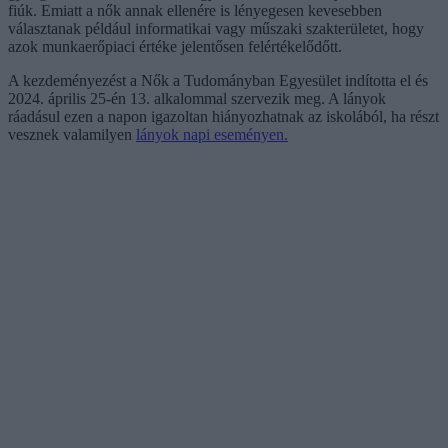
fiúk. Emiatt a nők annak ellenére is lényegesen kevesebben
választanak például informatikai vagy műszaki szakterületet, hogy
azok munkaerőpiaci értéke jelentősen felértékelődőtt.
A kezdeményezést a Nők a Tudományban Egyesület indította el és
2024. április 25-én 13. alkalommal szervezik meg. A lányok
ráadásul ezen a napon igazoltan hiányozhatnak az iskolából, ha részt
vesznek valamilyen
lányok napi eseményen.