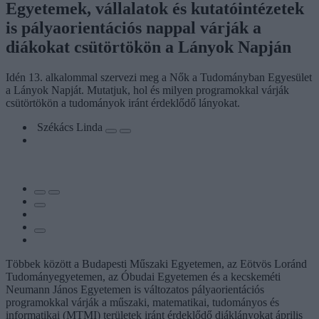
Egyetemek, vállalatok és kutatóintézetek
is pályaorientációs nappal várják a
diákokat csütörtökön a Lányok Napján
Idén 13. alkalommal szervezi meg a Nők a Tudományban Egyesület
a Lányok Napját. Mutatjuk, hol és milyen programokkal várják
csütörtökön a tudományok iránt érdeklődő lányokat.
Székács Linda
Többek között a Budapesti Műszaki Egyetemen, az Eötvös Loránd
Tudományegyetemen, az Óbudai Egyetemen és a kecskeméti
Neumann János Egyetemen is változatos pályaorientációs
programokkal várják a műszaki, matematikai, tudományos és
informatikai (MTMI) területek iránt érdeklődő diáklányokat április