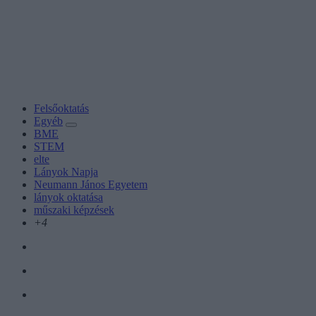
Felsőoktatás
Egyéb
BME
STEM
elte
Lányok Napja
Neumann János Egyetem
lányok oktatása
műszaki képzések
+4