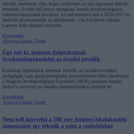
iskolák, amelynek célja, hogy csökkenjen az alsó tagozatos diákok
terhelése, és több idő jusson mozgásra, kreatív tevékenységekre,
valamint tapasztalati tanulásra. Az intézmények már a 2026/2027-es
tanévtől alkalmazhatják az ajánlásokat – írta Facebook-oldalán
Lannert Judit oktatási miniszter.
Közoktatás
Kurucz-Gáspár Tünde
Úgy néz ki, mégsem dolgozhatnak
óvodapedagógusként az óvodai nevelők
Kizárólag diplomások lehetnek óvónők, az óvodai nevelőket
pedagógiai vagy gyógypedagógiai asszisztensként lehet alkalmazni
a Magyar Óvodapedagógiai Egyesület (MOE) javaslata alapján,
melyet a szervezet az oktatási minisztériumhoz nyújtott be.
Közoktatás
Kurucz-Gáspár Tünde
Nem kell igényelni a 100 ezer forintos iskolakezdési
támogatást: így érkezik a pénz a családokhoz