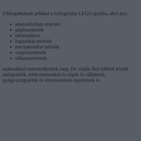
Ellátogathatnak például a nyíregyházi LEGO gyárba, ahol a(z)
adattudós/data scientist
gépészmérnök
informatikus
logisztikai mérnök
mechatronikai mérnök
vegyészmérnök
villamosmérnök
szakmákkal ismerkedhetnek meg. De várják őket többek között
autógyártók, telekommunikácós cégek és vállalatok,
gyógyszergyártók és természetesen egyetemek is.