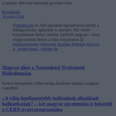
A juttatás 400 ezer rászoruló gyereket érint.
Közoktatás
Kovács Dóri
@eduline.hu
Az első egyetemi ügyintézések között a
diákigazolvány igénylése is szerepel. Bár elsőre
bonyolultnak tűnhet, néhány lépésből megvan – most
végigvezetünk titeket a teljes folyamaton.😉
#diákigazolvány
#egyetem
#neptun
#eduline
#foryou
♬ eredeti hang - eduline.hu
Magyar siker a Nemzetközi Nyelvészeti
Diákolimpián
Ketten bronzérmet, ketten pedig dicséretet kaptak a magyar
csapatból.
„A világ legelismertebb tudósainak előadásait
hallgathatjuk” – két magyar egyetemista is bekerült
a CERN nyári programjába