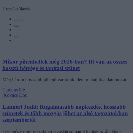
Hozzászólások
Mikor pihenhettek még 2026-ban? Itt van az összes
hosszú hétvége és tanítási szünet
Még három hosszabb pihenő vár rátok idén: mutatjuk a dátumokat.
Campus life
Kovács Dóri
Lannert Judit: Rugalmasabb napkezdés, hosszabb
szünetek és több mozgás jöhet az alsó tagozatokban
szeptembertől
Tizennégy pontos szakmai javaslatcsomagot kaptak az általános