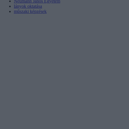
Neumann János Egyetem
lányok oktatása
műszaki képzések