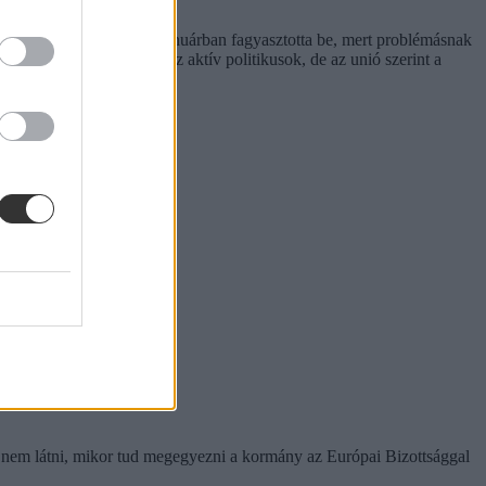
etetlenségre hivatkozva januárban fagyasztotta be, mert problémásnak
ratóriumokból távoztak az aktív politikusok, de az unió szerint a
 nem látni, mikor tud megegyezni a kormány az Európai Bizottsággal