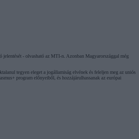
óló jelentését - olvasható az MTI-n. Azonban Magyarországgal még
alanul tegyen eleget a jogállamiság elvének és feleljen meg az uniós
rasmus+ program előnyeiből, és hozzájárulhassanak az európai