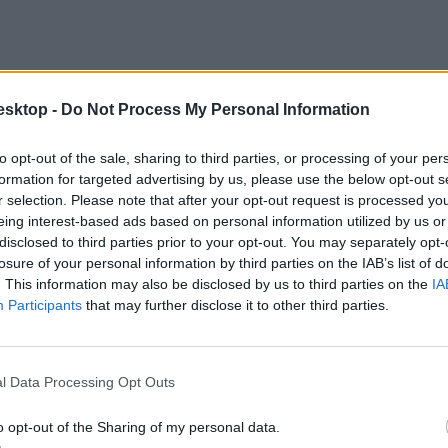
esktop -
Do Not Process My Personal Information
to opt-out of the sale, sharing to third parties, or processing of your per
formation for targeted advertising by us, please use the below opt-out s
r selection. Please note that after your opt-out request is processed y
eing interest-based ads based on personal information utilized by us or
disclosed to third parties prior to your opt-out. You may separately opt-
losure of your personal information by third parties on the IAB’s list of
. This information may also be disclosed by us to third parties on the
IA
Participants
that may further disclose it to other third parties.
entitás és Demokrácia (ID), az Európai Konzervatívok és Reformerek (
gy megállapodásról az Erasmus-program keretében az oktatási források 
l Data Processing Opt Outs
o opt-out of the Sharing of my personal data.