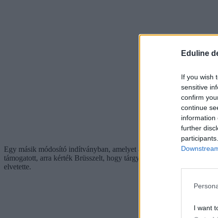
Eduline d
If you wish 
sensitive in
confirm you
continue se
information 
further disc
participants
Downstream 
Egy másik módosító indítványban, amelyet az Európai Néppárt, az Id
támogatott, arra kérték Brüsszelt, hogy tárgyaljon Magyarországgal e
elvetette.
Persona
I want t