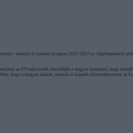
Erasmus+ oktatási és kutatási program 2021-2027-es végrehajtásáról sz
elyben az EP-képviselők felszólítják a magyar kormányt, hogy haladékt
ében, hogy a magyar diákok, oktatók és kutatók részesülhessenek az E