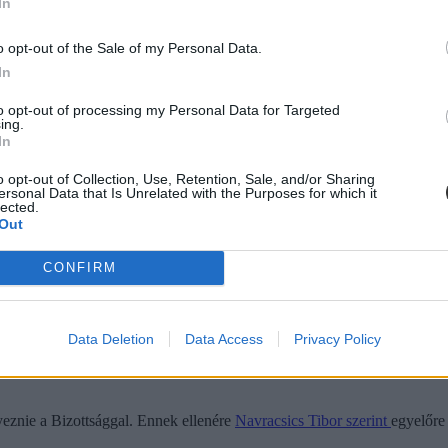
In
k külföldi csereprogramjainak forrásait az Európai Bizottság összeférh
o opt-out of the Sale of my Personal Data.
 és hogy a mandátumaik hossza sem volt tisztán meghatározva. Azóta a ku
In
to opt-out of processing my Personal Data for Targeted
ing.
In
o opt-out of Collection, Use, Retention, Sale, and/or Sharing
ersonal Data that Is Unrelated with the Purposes for which it
lected.
Out
CONFIRM
Data Deletion
Data Access
Privacy Policy
znie a Bizottsággal. Ennek ellenére
Navracsics Tibor szerint
egyelőre