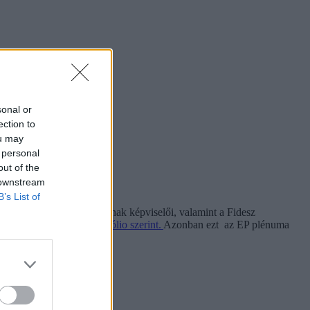
sonal or
ection to
ou may
 personal
out of the
 downstream
B’s List of
ECR) képviselőcsoportjainak képviselői, valamint a Fidesz
felszabadításáról – a
Portfólio szerint.
Azonban ezt az EP plénuma