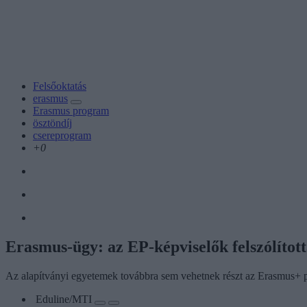
Felsőoktatás
erasmus
Erasmus program
ösztöndíj
csereprogram
+0
Erasmus-ügy: az EP-képviselők felszólítot
Az alapítványi egyetemek továbbra sem vehetnek részt az Erasmus+
Eduline/MTI