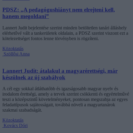
PDSZ: „A pedagógushiányt nem elrejteni kell,
hanem megoldani”
Lannert Judit bejelentése szerint minden betöltetlen tanári álláshely
elérhetővé vált a tankerületek oldalain, a PDSZ szerint viszont ezt a
kötelezettséget fontos lenne törvényben is rögzíteni.
Közoktatás
Szöllősi Anna
Lannert Judit: átalakul a magyarérettségi, már
készülnek az új szabályok
A cél egy sokkal átláthatóbb és igazságosabb magyar nyelv és
irodalom érettségi, amely a tervek szerint csökkenti és egyértelművé
teszi a középszintű követelményeket, pontosan megszabja az egyes
feladattípusok sajátosságait, továbbá növeli a magyartanárok
szakmai szabadságát.
Közoktatás
Kovács Dóri