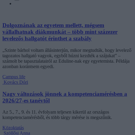
Dolgoznának az egyetem mellett, mégsem
vállalhatnak diákmunkát – több mint százezer
levelezős hallgatót érinthet a szabály
„Szinte bárhol voltam állásinterjún, mikor megtudták, hogy levelező
tagozatos hallgató vagyok, egyből húzni kezdték a szájukat” –
számolt be tapasztalatairól az Eduline-nak egy egyetemista. Példája
azonban korántsem egyedi.
Campus life
Kovács Dóri
Nagy változások jönnek a kompetenciamérésben a
2026/27-es tanévtől
Az 5., 7., 9. és 11. évfolyam teljesen kikerül az országos
kompetenciamérésből, és több tárgy mérése is megszűnik.
Közoktatás
Szöllősi Anna