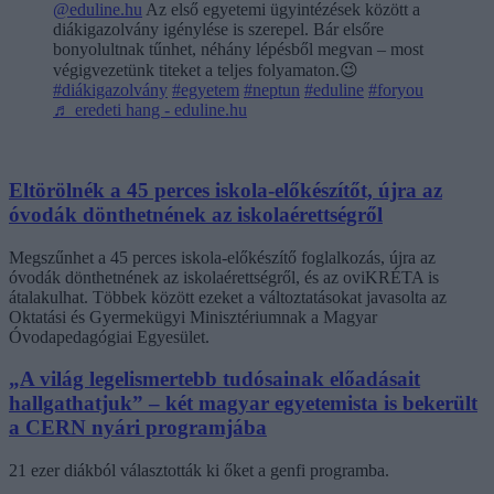
@eduline.hu
Az első egyetemi ügyintézések között a
diákigazolvány igénylése is szerepel. Bár elsőre
bonyolultnak tűnhet, néhány lépésből megvan – most
végigvezetünk titeket a teljes folyamaton.😉
#diákigazolvány
#egyetem
#neptun
#eduline
#foryou
♬ eredeti hang - eduline.hu
Eltörölnék a 45 perces iskola-előkészítőt, újra az
óvodák dönthetnének az iskolaérettségről
Megszűnhet a 45 perces iskola-előkészítő foglalkozás, újra az
óvodák dönthetnének az iskolaérettségről, és az oviKRÉTA is
átalakulhat. Többek között ezeket a változtatásokat javasolta az
Oktatási és Gyermekügyi Minisztériumnak a Magyar
Óvodapedagógiai Egyesület.
„A világ legelismertebb tudósainak előadásait
hallgathatjuk” – két magyar egyetemista is bekerült
a CERN nyári programjába
21 ezer diákból választották ki őket a genfi programba.