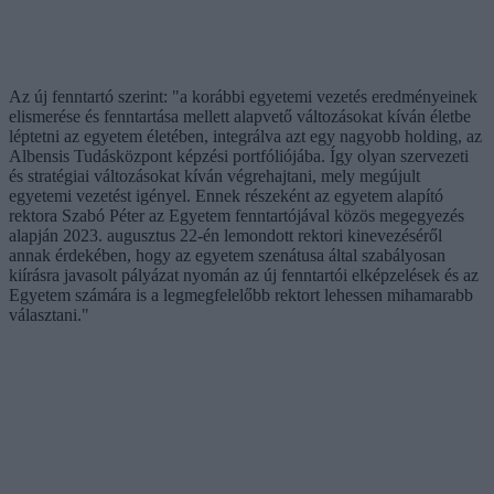
Az új fenntartó szerint: "a korábbi egyetemi vezetés eredményeinek
elismerése és fenntartása mellett alapvető változásokat kíván életbe
léptetni az egyetem életében, integrálva azt egy nagyobb holding, az
Albensis Tudásközpont képzési portfóliójába. Így olyan szervezeti
és stratégiai változásokat kíván végrehajtani, mely megújult
egyetemi vezetést igényel. Ennek részeként az egyetem alapító
rektora Szabó Péter az Egyetem fenntartójával közös megegyezés
alapján 2023. augusztus 22-én lemondott rektori kinevezéséről
annak érdekében, hogy az egyetem szenátusa által szabályosan
kiírásra javasolt pályázat nyomán az új fenntartói elképzelések és az
Egyetem számára is a legmegfelelőbb rektort lehessen mihamarabb
választani."