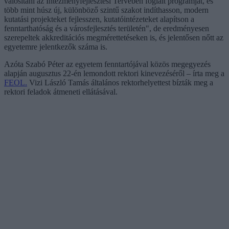
valósítani az Intézményfejlesztési Tervében foglalt programját, és
több mint húsz új, különböző szintű szakot indíthasson, modern
kutatási projekteket fejlesszen, kutatóintézeteket alapítson a
fenntarthatóság és a városfejlesztés területén", de eredményesen
szerepeltek akkreditációs megmérettetéseken is, és jelentősen nőtt az
egyetemre jelentkezők száma is.
Azóta Szabó Péter az egyetem fenntartójával közös megegyezés
alapján augusztus 22-én lemondott rektori kinevezéséről – írta meg a
FEOL.
Vizi László Tamás általános rektorhelyettest bízták meg a
rektori feladok átmeneti ellátásával.