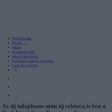
Felsőoktatás
Egyéb
rektor
fenntartóváltás
rektori kinevezés
Kodolányi János Egyetem
Gattyán György
+2
Az új tulajdonos után új rektora is lesz a