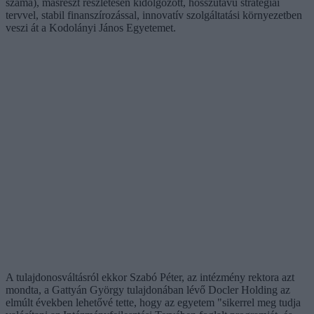
száma), másrészt részletesen kidolgozott, hosszútávú stratégiai
tervvel, stabil finanszírozással, innovatív szolgáltatási környezetben
veszi át a Kodolányi János Egyetemet.
A tulajdonosváltásról ekkor Szabó Péter, az intézmény rektora azt
mondta, a Gattyán György tulajdonában lévő Docler Holding az
elmúlt években lehetővé tette, hogy az egyetem "sikerrel meg tudja