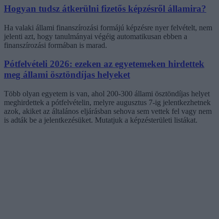
Hogyan tudsz átkerülni fizetős képzésről államira?
Ha valaki állami finanszírozási formájú képzésre nyer felvételt, nem
jelenti azt, hogy tanulmányai végéig automatikusan ebben a
finanszírozási formában is marad.
Pótfelvételi 2026: ezeken az egyetemeken hirdettek
meg állami ösztöndíjas helyeket
Több olyan egyetem is van, ahol 200-300 állami ösztöndíjas helyet
meghirdettek a pótfelvételin, melyre augusztus 7-ig jelentkezhetnek
azok, akiket az általános eljárásban sehova sem vettek fel vagy nem
is adták be a jelentkezésüket. Mutatjuk a képzésterületi listákat.