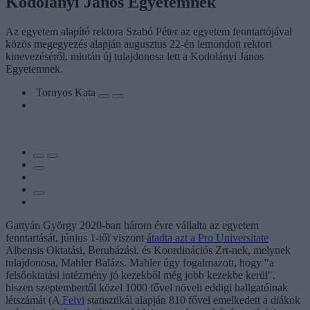
Kodolányi János Egyetemnek
Az egyetem alapító rektora Szabó Péter az egyetem fenntartójával
közös megegyezés alapján augusztus 22-én lemondott rektori
kinevezéséről, miután új tulajdonosa lett a Kodolányi János
Egyetemnek.
Tornyos Kata
Gattyán György 2020-ban három évre vállalta az egyetem
fenntartását, június 1-től viszont
átadta azt a Pro Universitate
Albensis Oktatási, Beruházási, és Koordinációs Zrt-nek, melynek
tulajdonosa, Mahler Balázs. Mahler úgy fogalmazott, hogy "a
felsőoktatási intézmény jó kezekből még jobb kezekbe kerül",
hiszen szeptembertől közel 1000 fővel növeli eddigi hallgatóinak
létszámát (A
Felvi
statisztikái alapján 810 fővel emelkedett a diákok