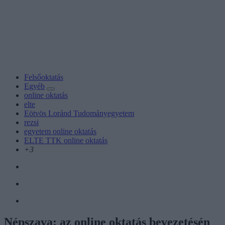
Felsőoktatás
Egyéb
online oktatás
elte
Eötvös Loránd Tudományegyetem
rezsi
egyetem online oktatás
ELTE TTK online oktatás
+3
Népszava: az online oktatás bevezetésén