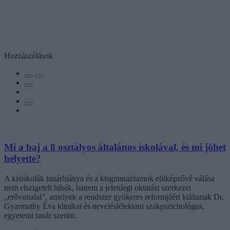
Hozzászólások
Mi a baj a 8 osztályos általános iskolával, és mi jöhet
helyette?
A kisiskolák tanárhiánya és a kisgimnáziumok elitképzővé válása
nem elszigetelt hibák, hanem a jelenlegi oktatási szerkezet
„erővonalai”, amelyek a rendszer gyökeres reformjáért kiáltanak Dr.
Gyarmathy Éva klinikai és neveléslélektani szakpszichológus,
egyetemi tanár szerint.