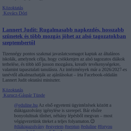
Közoktatás
Kovács Dóri
Lannert Judit: Rugalmasabb napkezdés, hosszabb
szünetek és több mozgás jöhet az alsó tagozatokban
szeptembertől
Tizennégy pontos szakmai javaslatcsomagot kaptak az általános
iskolák, amelynek célja, hogy csökkenjen az alsó tagozatos diákok
terhelése, és több idő jusson mozgásra, kreatív tevékenységekre,
valamint tapasztalati tanulásra. Az intézmények már a 2026/2027-es
tanévtől alkalmazhatják az ajánlásokat – írta Facebook-oldalán
Lannert Judit oktatási miniszter.
Közoktatás
Kurucz-Gáspár Tünde
@eduline.hu
Az első egyetemi ügyintézések között a
diákigazolvány igénylése is szerepel. Bár elsőre
bonyolultnak tűnhet, néhány lépésből megvan – most
végigvezetünk titeket a teljes folyamaton.😉
#diákigazolvány
#egyetem
#neptun
#eduline
#foryou