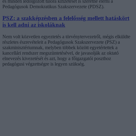
és minden ledolgozott túlóra kifizetését is szeretné elérni a
Pedagógusok Demokratikus Szakszervezete (PDSZ).
PSZ: a szakképzésben a felelősség mellett hatáskört
is kell adni az iskoláknak
Nem volt közvetlen egyeztetés a törvénytervezetről, mégis elküldte
részletes észrevételeit a Pedagógusok Szakszervezete (PSZ) a
szakminisztériumnak, melyben többek között egyetértettek a
kancellári rendszer megszüntetésével, de javasolják az oktató
elnevezés kivezetését és azt, hogy a főigazgatói poszthoz
pedagógusi végzettségre is legyen szükség.