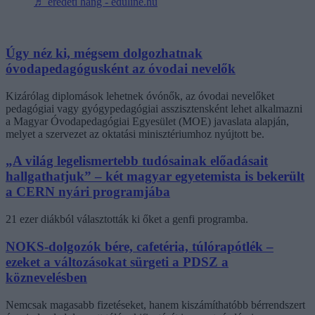
♬ eredeti hang - eduline.hu
Úgy néz ki, mégsem dolgozhatnak
óvodapedagógusként az óvodai nevelők
Kizárólag diplomások lehetnek óvónők, az óvodai nevelőket
pedagógiai vagy gyógypedagógiai asszisztensként lehet alkalmazni
a Magyar Óvodapedagógiai Egyesület (MOE) javaslata alapján,
melyet a szervezet az oktatási minisztériumhoz nyújtott be.
„A világ legelismertebb tudósainak előadásait
hallgathatjuk” – két magyar egyetemista is bekerült
a CERN nyári programjába
21 ezer diákból választották ki őket a genfi programba.
NOKS-dolgozók bére, cafetéria, túlórapótlék –
ezeket a változásokat sürgeti a PDSZ a
köznevelésben
Nemcsak magasabb fizetéseket, hanem kiszámíthatóbb bérrendszert