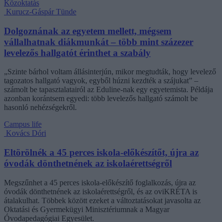
Közoktatás
Kurucz-Gáspár Tünde
Dolgoznának az egyetem mellett, mégsem
vállalhatnak diákmunkát – több mint százezer
levelezős hallgatót érinthet a szabály
„Szinte bárhol voltam állásinterjún, mikor megtudták, hogy levelező
tagozatos hallgató vagyok, egyből húzni kezdték a szájukat” –
számolt be tapasztalatairól az Eduline-nak egy egyetemista. Példája
azonban korántsem egyedi: több levelezős hallgató számolt be
hasonló nehézségekről.
Campus life
Kovács Dóri
Eltörölnék a 45 perces iskola-előkészítőt, újra az
óvodák dönthetnének az iskolaérettségről
Megszűnhet a 45 perces iskola-előkészítő foglalkozás, újra az
óvodák dönthetnének az iskolaérettségről, és az oviKRÉTA is
átalakulhat. Többek között ezeket a változtatásokat javasolta az
Oktatási és Gyermekügyi Minisztériumnak a Magyar
Óvodapedagógiai Egyesület.