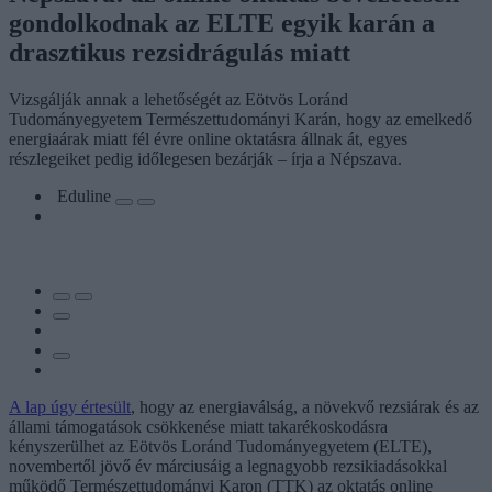
gondolkodnak az ELTE egyik karán a
drasztikus rezsidrágulás miatt
Vizsgálják annak a lehetőségét az Eötvös Loránd
Tudományegyetem Természettudományi Karán, hogy az emelkedő
energiaárak miatt fél évre online oktatásra állnak át, egyes
részlegeiket pedig időlegesen bezárják – írja a Népszava.
Eduline
A lap úgy értesült
, hogy az energiaválság, a növekvő rezsiárak és az
állami támogatások csökkenése miatt takarékoskodásra
kényszerülhet az Eötvös Loránd Tudományegyetem (ELTE),
novembertől jövő év márciusáig a legnagyobb rezsikiadásokkal
működő Természettudományi Karon (TTK) az oktatás online