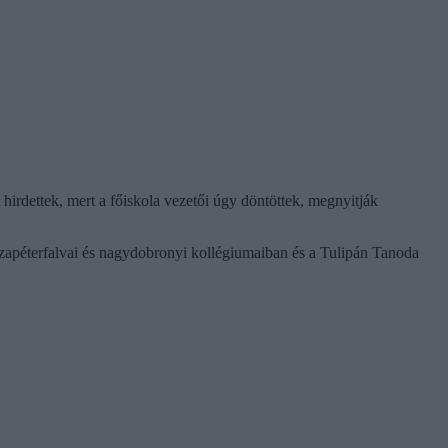
t hirdettek, mert a főiskola vezetői úgy döntöttek, megnyitják
szapéterfalvai és nagydobronyi kollégiumaiban és a Tulipán Tanoda