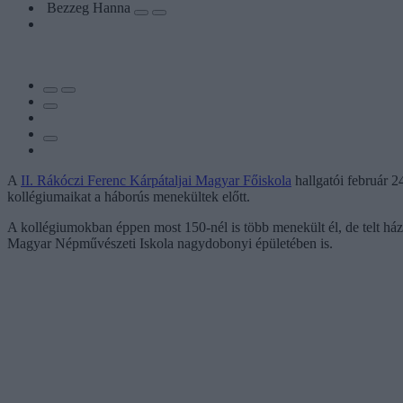
Bezzeg Hanna
A
II. Rákóczi Ferenc Kárpátaljai Magyar Főiskola
hallgatói február 24
kollégiumaikat a háborús menekültek előtt.
A kollégiumokban éppen most 150-nél is több menekült él, de telt há
Magyar Népművészeti Iskola nagydobonyi épületében is.