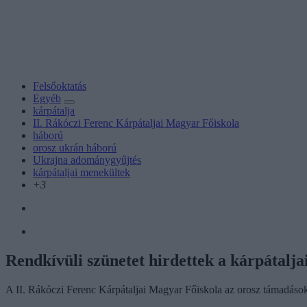
Felsőoktatás
Egyéb
kárpátalja
II. Rákóczi Ferenc Kárpátaljai Magyar Főiskola
háború
orosz ukrán háború
Ukrajna adománygyűjtés
kárpátaljai menekültek
+3
Rendkívüli szünetet hirdettek a kárpátalj
A II. Rákóczi Ferenc Kárpátaljai Magyar Főiskola az orosz támadások k