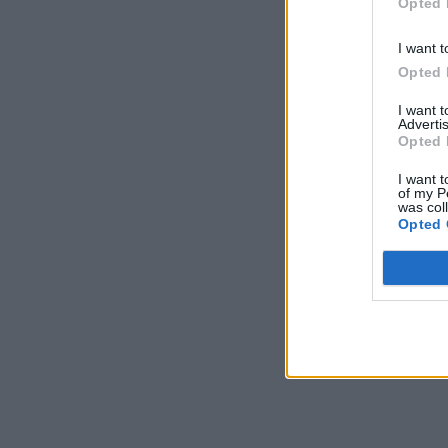
Opted 
I want t
Opted 
I want 
Advertis
Opted 
I want t
of my P
was col
Opted 