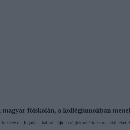
ai magyar főiskolán, a kollégiumokban mene
ezdete óta fogadja a háború sújtotta régiókból érkező menekülteket. Köz