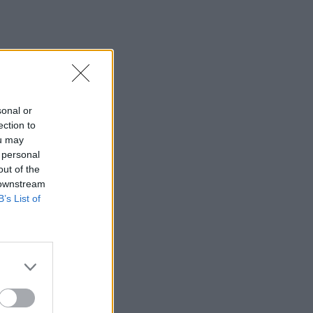
sonal or
ection to
ou may
 personal
out of the
 downstream
B’s List of