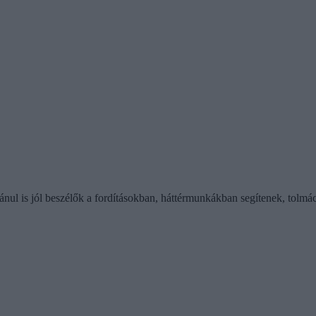
kránul is jól beszélők a fordításokban, háttérmunkákban segítenek, tolm