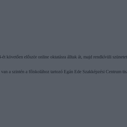
-ét követően először online oktatásra álltak át, majd rendkívüli szünete
z van a szintén a főiskolához tartozó Egán Ede Szakképzési Centrum ti