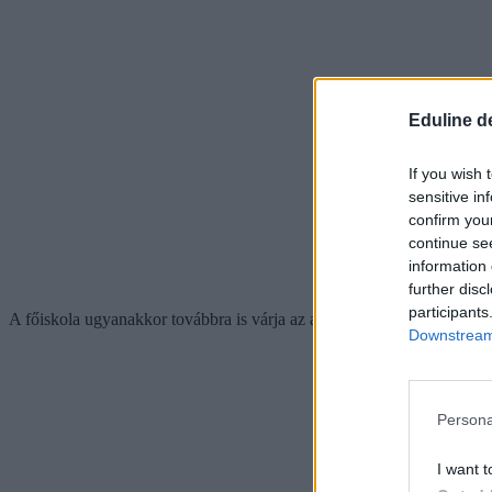
Eduline d
If you wish 
sensitive in
confirm you
continue se
information 
further disc
participants
A főiskola ugyanakkor továbbra is várja az adományokat, amelyekből
Downstream 
Persona
I want t