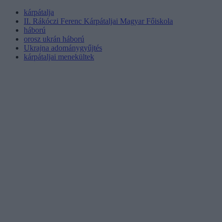
kárpátalja
II. Rákóczi Ferenc Kárpátaljai Magyar Főiskola
háború
orosz ukrán háború
Ukrajna adománygyűjtés
kárpátaljai menekültek