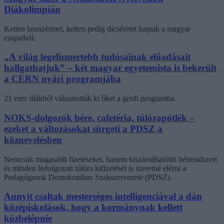
Diákolimpián
Ketten bronzérmet, ketten pedig dicséretet kaptak a magyar
csapatból.
„A világ legelismertebb tudósainak előadásait
hallgathatjuk” – két magyar egyetemista is bekerült
a CERN nyári programjába
21 ezer diákból választották ki őket a genfi programba.
NOKS-dolgozók bére, cafetéria, túlórapótlék –
ezeket a változásokat sürgeti a PDSZ a
köznevelésben
Nemcsak magasabb fizetéseket, hanem kiszámíthatóbb bérrendszert
és minden ledolgozott túlóra kifizetését is szeretné elérni a
Pedagógusok Demokratikus Szakszervezete (PDSZ).
Annyit csaltak mesterséges intelligenciával a dán
középiskolások, hogy a kormánynak kellett
közbelépnie