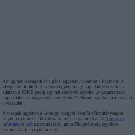
Az ügyben a szegedi és a pécsi egyetem, valamint a Pázmány is
vizsgálatot indított. A szegedi egyetem egy nap alatt le is zárta az
eljárást, a PPKE pedig egy hét elteltével közölte, „vizsgáztatással
kapcsolatos szabályszegés nem történt”, Pécsett azonban azóta is tart
a vizsgálat.
A vizsgák ügyében a Somogy Megyei Rendőr-főkapitányságon
folyik a nyomozás, közokirat-hamisítás gyanújával. A
Népszava
információt kért
a nyomozásról, ám a főkapitányság egyelőre
korainak tartja a nyilatkozatot.