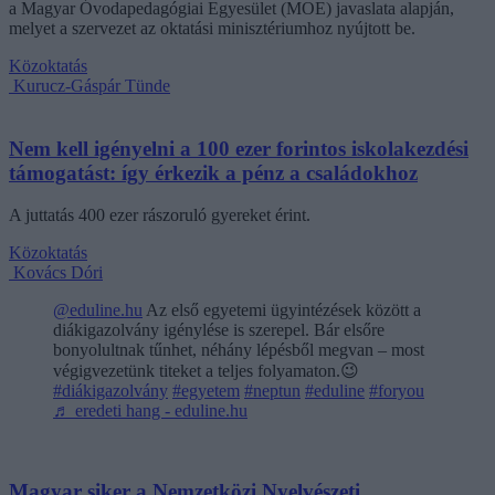
a Magyar Óvodapedagógiai Egyesület (MOE) javaslata alapján,
melyet a szervezet az oktatási minisztériumhoz nyújtott be.
Közoktatás
Kurucz-Gáspár Tünde
Nem kell igényelni a 100 ezer forintos iskolakezdési
támogatást: így érkezik a pénz a családokhoz
A juttatás 400 ezer rászoruló gyereket érint.
Közoktatás
Kovács Dóri
@eduline.hu
Az első egyetemi ügyintézések között a
diákigazolvány igénylése is szerepel. Bár elsőre
bonyolultnak tűnhet, néhány lépésből megvan – most
végigvezetünk titeket a teljes folyamaton.😉
#diákigazolvány
#egyetem
#neptun
#eduline
#foryou
♬ eredeti hang - eduline.hu
Magyar siker a Nemzetközi Nyelvészeti