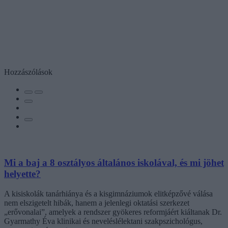
Hozzászólások
Mi a baj a 8 osztályos általános iskolával, és mi jöhet
helyette?
A kisiskolák tanárhiánya és a kisgimnáziumok elitképzővé válása
nem elszigetelt hibák, hanem a jelenlegi oktatási szerkezet
„erővonalai”, amelyek a rendszer gyökeres reformjáért kiáltanak Dr.
Gyarmathy Éva klinikai és neveléslélektani szakpszichológus,