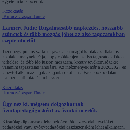
egyetemi tanár szerint.
Közoktatás
Kurucz-Gáspár Tünde
Lannert Judit: Rugalmasabb napkezdés, hosszabb
szünetek és több mozgás jöhet az alsó tagozatokban
szeptembertől
Tizennégy pontos szakmai javaslatcsomagot kaptak az általános
iskolák, amelynek célja, hogy csökkenjen az alsó tagozatos diákok
terhelése, és több idő jusson mozgásra, kreatív tevékenységekre,
valamint tapasztalati tanulásra. Az intézmények már a 2026/2027-es
tanévtől alkalmazhatják az ajánlásokat – írta Facebook-oldalán
Lannert Judit oktatási miniszter.
Közoktatás
Kurucz-Gáspár Tünde
Úgy néz ki, mégsem dolgozhatnak
óvodapedagógusként az óvodai nevelők
Kizárólag diplomások lehetnek óvónők, az óvodai nevelőket
pedagógiai vagy gyógypedagógiai asszisztensként lehet alkalmazni