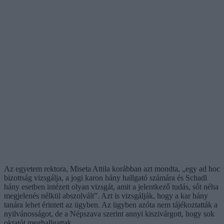
Az egyetem rektora, Miseta Attila korábban azt mondta, „egy ad hoc
bizottság vizsgálja, a jogi karon hány hallgató számára és Schadl
hány esetben intézett olyan vizsgát, amit a jelentkező tudás, sőt néha
megjelenés nélkül abszolvált”. Azt is vizsgálják, hogy a kar hány
tanára lehet érintett az ügyben. Az ügyben azóta nem tájékoztatták a
nyilvánosságot, de a Népszava szerint annyi kiszivárgott, hogy sok
oktatót meghallgattak.