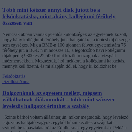
Több mint kétszer annyi diák jutott be a
felsőoktatásba, mint ahány kollégiumi férőhely
összesen van
Nemcsak abban vannak jelentős különbségek az egyetemek között,
hogy hány kollégiumi férőhely jut a hallgatókra, a térítési díj összege
sem egységes. Míg a BME-n 100 újonnan felvett egyetemistára 76
férőhely jut, a BGE-n mindössze 16, a legolcsóbb havi kollégiumi
díjak pedig 9300 és 25 500 forint között mozognak a vizsgált
intézményekben. Megnéztük, hol mekkora a kollégiumi kapacitás,
mennyit kell fizetni, és mi alapján dől el, hogy ki költözhet be.
Felsőoktatás
Szöllősi Anna
Dolgoznának az egyetem mellett, mégsem
vállalhatnak diákmunkát – több mint százezer
levelezős hallgatót érinthet a szabály
„Szinte bárhol voltam állásinterjún, mikor megtudták, hogy levelező
tagozatos hallgató vagyok, egyből húzni kezdték a szájukat” –
számolt be tapasztalatairól az Eduline-nak egy egyetemista. Példája