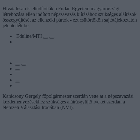
Hivatalosan is elindították a Fudan Egyetem magyarországi
létrehozása ellen indított népszavazás kiírásához szükséges aláírások
összegyűjtését az ellenzéki pártok - ezt csütörtökön sajtótájékoztatón
jelentették be.
Eduline/MTI
Karácsony Gergely főpolgármester szerdán vette át a népszavazási
kezdeményezésekhez szükséges aláírásgyűjtő íveket szerdán a
Nemzeti Választási Irodában (NVI).