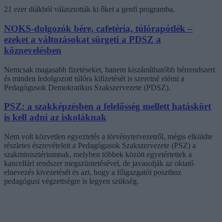
21 ezer diákból választották ki őket a genfi programba.
NOKS-dolgozók bére, cafetéria, túlórapótlék –
ezeket a változásokat sürgeti a PDSZ a
köznevelésben
Nemcsak magasabb fizetéseket, hanem kiszámíthatóbb bérrendszert
és minden ledolgozott túlóra kifizetését is szeretné elérni a
Pedagógusok Demokratikus Szakszervezete (PDSZ).
PSZ: a szakképzésben a felelősség mellett hatáskört
is kell adni az iskoláknak
Nem volt közvetlen egyeztetés a törvénytervezetről, mégis elküldte
részletes észrevételeit a Pedagógusok Szakszervezete (PSZ) a
szakminisztériumnak, melyben többek között egyetértettek a
kancellári rendszer megszüntetésével, de javasolják az oktató
elnevezés kivezetését és azt, hogy a főigazgatói poszthoz
pedagógusi végzettségre is legyen szükség.