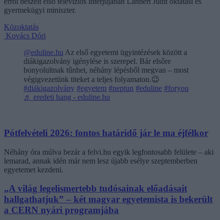
erről beszélt első televíziós interjújában Lannert Judit oktatási és
gyermekügyi miniszter.
Közoktatás
Kovács Dóri
@eduline.hu
Az első egyetemi ügyintézések között a
diákigazolvány igénylése is szerepel. Bár elsőre
bonyolultnak tűnhet, néhány lépésből megvan – most
végigvezetünk titeket a teljes folyamaton.😉
#diákigazolvány
#egyetem
#neptun
#eduline
#foryou
♬ eredeti hang - eduline.hu
Pótfelvételi 2026: fontos határidő jár le ma éjfélkor
Néhány óra múlva bezár a felvi.hu egyik legfontosabb felülete – aki
lemarad, annak idén már nem lesz újabb esélye szeptemberben
egyetemet kezdeni.
„A világ legelismertebb tudósainak előadásait
hallgathatjuk” – két magyar egyetemista is bekerült
a CERN nyári programjába