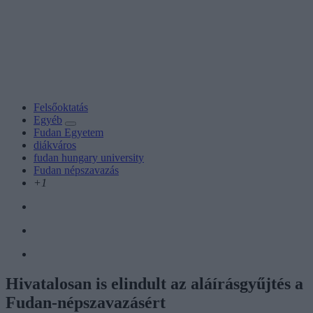
Felsőoktatás
Egyéb
Fudan Egyetem
diákváros
fudan hungary university
Fudan népszavazás
+1
Hivatalosan is elindult az aláírásgyűjtés a
Fudan-népszavazásért