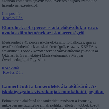
azonban korántsem egyedi: több levelezős hallgató számolt be
hasonló nehézségekről.
Campus life
Kovács Dóri
Eltörölnék a 45 perces iskola-előkészítőt, újra az
óvodák dönthetnének az iskolaérettségről
Megszűnhet a 45 perces iskola-előkészítő foglalkozás, újra az
óvodák dönthetnének az iskolaérettségről, és az oviKRÉTA is
átalakulhat. Többek között ezeket a változtatásokat javasolta az
Oktatási és Gyermekügyi Minisztériumnak a Magyar
Óvodapedagógiai Egyesület.
Közoktatás
Kovács Dóri
Lannert Judit a tankerületek átalakításáról: Az
iskolaigazgatók visszakapják munkáltatói jogaikat
Fokozatosan alakítaná át a tankerületi rendszert a kormány,
miközben megszüntetné annak politikai jellegét – többek között