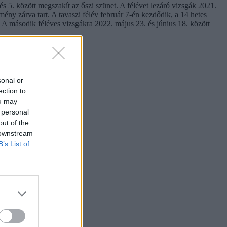
s 5. között megszakít az őszi szünet. A félévet lezáró vizsgák 2021.
ény zárva tart. A tavaszi félév február 7-én kezdődik, a 14 hetes
. A második féléves vizsgákra 2022. május 23. és június 18. között
sonal or
ection to
ou may
 personal
out of the
 downstream
B’s List of