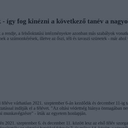
ek - így fog kinézni a következő tanév a nag
a rendje, a felsőoktatási intézményekre azonban más szabályok vonatk
k a számonkérések, illetve az őszi, téli és tavaszi szünetek - már ahol
féléve várhatóan 2021. szeptember 6-án kezdődik és december 11-ig tart
atással indítják el a félévet. "Az oltási védettség hiánya önmagában nem 
oni munkavégzésre" - írták az egyetem honlapján.
én 2021. szeptember 6. és december 11. között lesz az első félév szorga