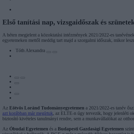
Első tanítási nap, vizsgaidőszak és szünet
A héten megjelent a közoktatási intézmények 2021/2022-es tanévének 
egyetemeken mettől meddig tart majd a szorgalmi időszak, mikor leszne
Tóth Alexandra
Az
Eötvös Loránd Tudományegyetemen
a 2021/2022-es tanév őszi 
azt korábban már megírtuk
, az ELTE-n úgy tervezik, hogy jelenléti okt
biztosító kivételes tanulmányi rendre, sem a munkavállalókat az otth
Az
Óbudai Egyetemen
és a
Budapesti Gazdasági Egyetemen
szint