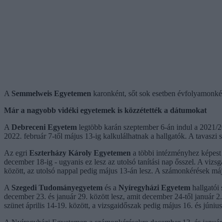
A
Semmelweis Egyetemen
karonként, sőt sok esetben évfolyamonkén
Már a nagyobb vidéki egyetemek is közzétették a dátumokat
A
Debreceni Egyetem
legtöbb karán szeptember 6-án indul a 2021/202
2022. február 7-től május 13-ig kalkulálhatnak a hallgatók. A tavaszi s
Az egri
Eszterházy Károly Egyetemen
a többi intézményhez képest 
december 18-ig - ugyanis ez lesz az utolsó tanítási nap ősszel. A vizs
között, az utolsó nappal pedig május 13-án lesz. A számonkérések máju
A
Szegedi Tudományegyetem
és a
Nyíregyházi Egyetem
hallgatói
december 23. és január 29. között lesz, amit december 24-től január 2.
szünet április 14-19. között, a vizsgaidőszak pedig május 16. és június