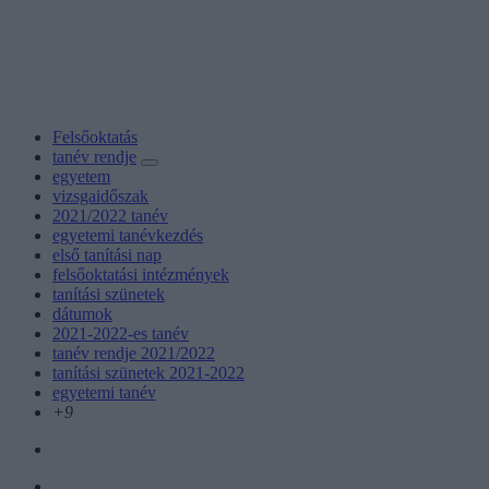
Felsőoktatás
tanév rendje
egyetem
vizsgaidőszak
2021/2022 tanév
egyetemi tanévkezdés
első tanítási nap
felsőoktatási intézmények
tanítási szünetek
dátumok
2021-2022-es tanév
tanév rendje 2021/2022
tanítási szünetek 2021-2022
egyetemi tanév
+9