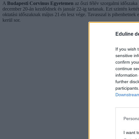
A
Budapesti Corvinus Egyetemen
az őszi félév szorgalmi időszaka 
december 20-án kezdődnek és január 22-ig tartanak. Ezt szintén kettét
oktatási időszaknak május 21-én lesz vége. Tavasszal is pihenhetnek e
kerül sor.
Eduline d
If you wish 
sensitive in
confirm you
continue se
information 
further disc
participants
Downstream 
Persona
I want t