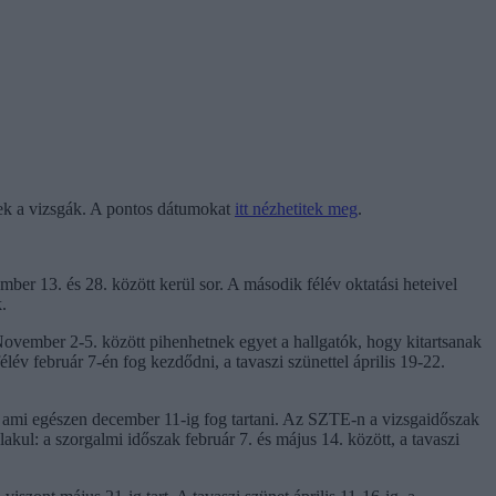
nek a vizsgák. A pontos dátumokat
itt nézhetitek meg
.
ber 13. és 28. között kerül sor. A második félév oktatási heteivel
.
 November 2-5. között pihenhetnek egyet a hallgatók, hogy kitartsanak
lév február 7-én fog kezdődni, a tavaszi szünettel április 19-22.
t, ami egészen december 11-ig fog tartani. Az SZTE-n a vizsgaidőszak
akul: a szorgalmi időszak február 7. és május 14. között, a tavaszi