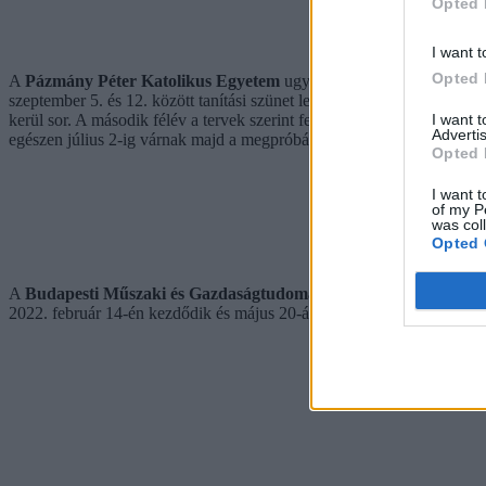
Opted 
I want t
Opted 
A
Pázmány Péter Katolikus Egyetem
ugyancsak szeptember 6-át tű
szeptember 5. és 12. között tanítási szünet lesz, illetve október 25-tő
I want 
kerül sor. A második félév a tervek szerint február 7-én kezdődik és má
Advertis
egészen július 2-ig várnak majd a megpróbáltatások.
Opted 
I want t
of my P
was col
Opted 
A
Budapesti Műszaki és Gazdaságtudományi Egyetem
őszi szorga
2022. február 14-én kezdődik és május 20-án ér véget. Ezt követően má