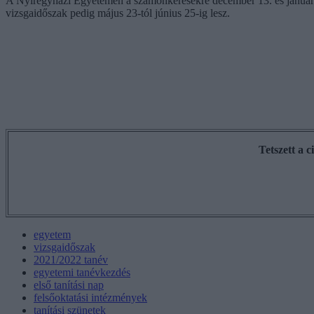
A Nyíregyházi Egyetemen a számonkérésekre december 13. és január 29. 
vizsgaidőszak pedig május 23-tól június 25-ig lesz.
Tetszett a 
egyetem
vizsgaidőszak
2021/2022 tanév
egyetemi tanévkezdés
első tanítási nap
felsőoktatási intézmények
tanítási szünetek