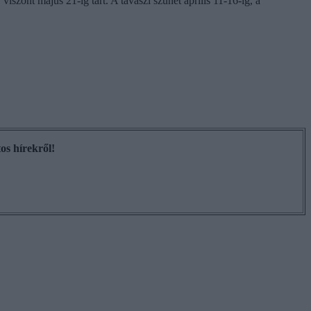
szont május 21-ig tart. A tavaszi szünet április 11-16-ig, a
os hírekről!