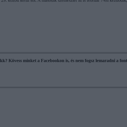
között kerül sor. A második szemeszter itt is február 7-én kezdődik, vi
cikk? Kövess minket a Facebookon is, és nem fogsz lemaradni a font