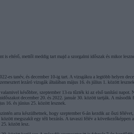
t is eltérő, mettől meddig tart majd a szorgalmi időszak és mikor lesz
2-es tanév, és december 10-ig tart. A vizsgákra a legtöbb helyen decem
zemesztert lezáró vizsgák általában május 16. és július 1. között lesznek
valamivel későbbre, szeptember 13-ra tűzték ki az első tanítási napot.
gaidőszakot december 20. és 2022. január 30. között tartják. A második fé
s 16. és június 25. között lesznek.
 szintén arra készülhetnek, hogy szeptember 6-án kezdik az őszi féléve
 között megszakít egy téli bezárás. A tavaszi félév a következőképpen al
 25. között lesz.