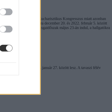
ó napjának. A Nemzetközi Eucharisztikus Kongresszus miatt azonban
is az őszi szünet. A vizsgákra december 20. és 2022. február 5. között
ünet szakítja majd meg. A vizsgaidőszak május 23-án indul, a hallgatókra
ig december 20. és 2022. január 27. között lesz. A tavaszi félév