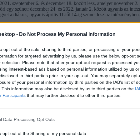
2021. szeptember 6. és december 18. között lesz, amelyet november 2. é
öri egy szünet: december 24. és 2022. január 2. között ugyanis az intézm
gyet a diákok, ugyanis április 11-től 14-ig szünet lesz az intézményben
esktop -
Do Not Process My Personal Information
to opt-out of the sale, sharing to third parties, or processing of your per
formation for targeted advertising by us, please use the below opt-out s
r selection. Please note that after your opt-out request is processed y
eing interest-based ads based on personal information utilized by us or
disclosed to third parties prior to your opt-out. You may separately opt-
losure of your personal information by third parties on the IAB’s list of
. This information may also be disclosed by us to third parties on the
IA
Participants
that may further disclose it to other third parties.
l Data Processing Opt Outs
o opt-out of the Sharing of my personal data.