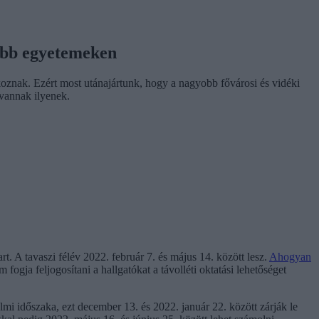
yobb egyetemeken
oznak. Ezért most utánajártunk, hogy a nagyobb fővárosi és vidéki
 vannak ilyenek.
. A tavaszi félév 2022. február 7. és május 14. között lesz.
Ahogyan
fogja feljogosítani a hallgatókat a távolléti oktatási lehetőséget
lmi időszaka, ezt december 13. és 2022. január 22. között zárják le