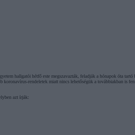
yetem hallgatói hétfő este megszavazták, feladják a hónapok óta tartó 
bb koronavírus-rendeletek miatt nincs lehetőségük a továbbiakban is fe
lyben azt írják: