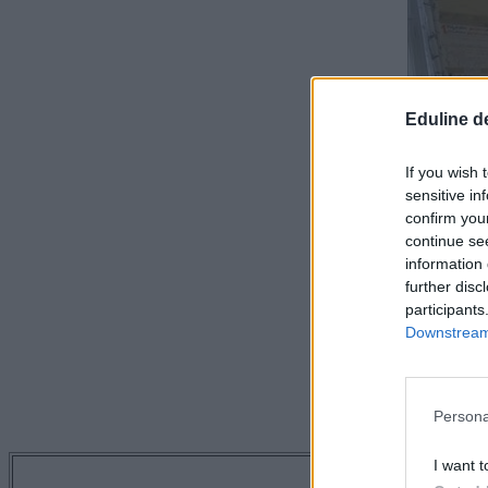
Eduline d
If you wish 
sensitive in
confirm you
continue se
information 
further disc
participants
Downstream 
Persona
I want t
Tetszett a 