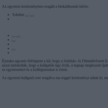
Az egyetem közleményben reagált a blokádbontás hírére.
Eduline
Éjszaka ugyanis felröppent a hír, hogy a Színház- és Filmművészeti Eg
azzal indokolták, hogy a hallgatók úgy érzik, a tegnap meghozott úja
az egyetemeket és a kollégiumokat is érinti.
Az egyetem hallgatói erre reagálva ma reggel közleményt adtak ki, me