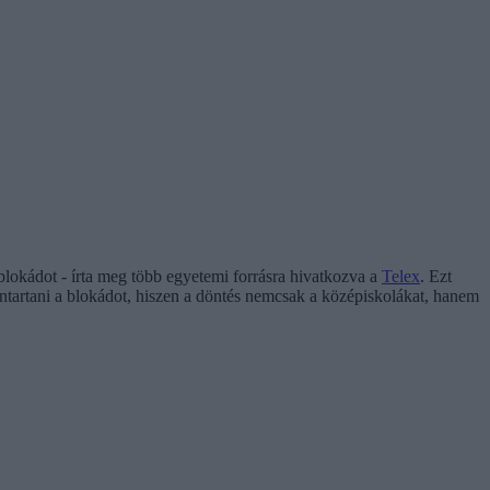
blokádot - írta meg több egyetemi forrásra hivatkozva a
Telex
. Ezt
nntartani a blokádot, hiszen a döntés nemcsak a középiskolákat, hanem