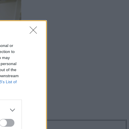
sonal or
ection to
ou may
 personal
out of the
 downstream
B’s List of
os hírekről!