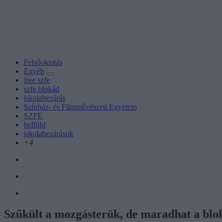
Felsőoktatás
Egyéb
free szfe
szfe blokád
iskolabezárás
Színház- és Filmművészeti Egyetem
SZFE
belföld
iskolabezárások
+4
Szűkült a mozgásterük, de maradhat a bl