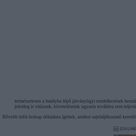
természetesen a hatályba lépő járványügyi rendelkezések bennün
jelenleg is vitázunk, követeléseink ugyanis továbbra sem teljesü
Bővebb infót holnap délutánra ígértek, amikor sajtótájékoztató kereté