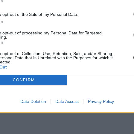
In
o opt-out of the Sale of my Personal Data.
In
to opt-out of processing my Personal Data for Targeted
ing.
In
o opt-out of Collection, Use, Retention, Sale, and/or Sharing
ersonal Data that Is Unrelated with the Purposes for which it
lected.
Out
CONFIRM
Data Deletion
Data Access
Privacy Policy